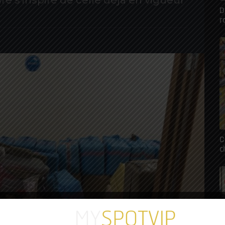
e s'inspire de celle déjà en vigueur
D
r
C
c