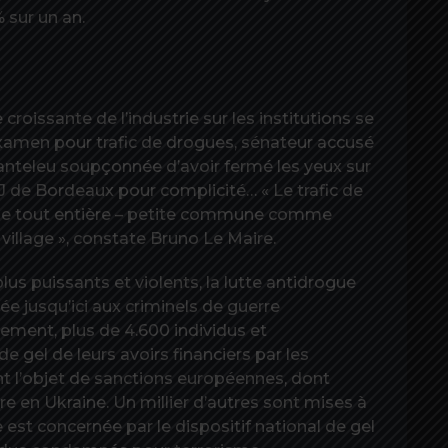
 sur un an.
croissante de l’industrie sur les institutions se
 examen pour trafic de drogues, sénateur accusé
anteleu soupçonnée d’avoir fermé les yeux sur
PJ de Bordeaux pour complicité… « Le trafic de
ise tout entière – petite commune comme
village », constate Bruno Le Maire.
lus puissants et violents, la lutte antidrogue
e jusqu’ici aux criminels de guerre
lement, plus de 4.600 individus et
e gel de leurs avoirs financiers par les
ont l’objet de sanctions européennes, dont
re en Ukraine. Un millier d’autres sont mises à
 est concernée par le dispositif national de gel