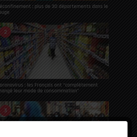
éconfinement : plus de 30 départements dans le
ouge
2
oronavirus : les Français ont “complètement
hangé leur mode de consommation”
3