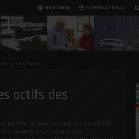
NATIONAL
INTERNATIONAL
 des narcotrafiquants
es actifs des
no Le Maire, a annoncé un prochain
voirs financiers des grands