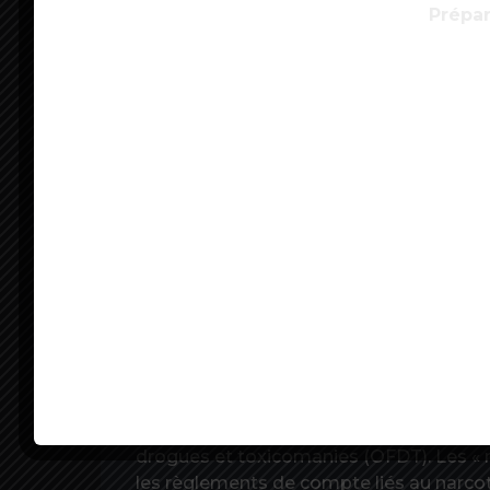
ministère de l’Intérieur ou des douanes »
Prépar
geler des avoirs serait alors décidée « en 
« concernerait principalement les grand
internationale ».
3 milliards d’euros
Les chiffres des saisies douanières de 
Mais elles avaient battu un record en 20
principalement du cannabis (129 tonnes) 
que les trafics prospèrent. « La menace 
reconnaissait en décembre dernier Stéph
antistupéfiants (Ofast) – qui estime q
indirectement des trafics de drogue en 
Avec plus de 5 millions de consommateur
générerait 3 milliards d’euros de chiffre 
drogues et toxicomanies (OFDT). Les « n
les règlements de compte liés au narcotra