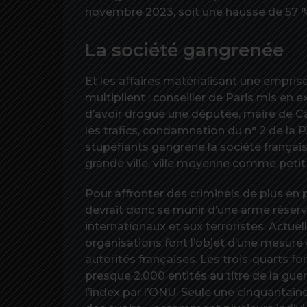
novembre 2023, soit une hausse de 57 %
La société gangrenée
Et les affaires matérialisant une emprise 
multiplient : conseiller de Paris mis en
d’avoir drogué une députée, maire de C
les trafics, condamnation du n° 2 de la 
stupéfiants gangrène la société frança
grande ville, ville moyenne comme petit 
Pour affronter des criminels de plus en p
devrait donc se munir d’une arme réservé
internationaux et aux terroristes. Actuel
organisations font l’objet d’une mesure d
autorités françaises. Les trois-quarts f
presque 2.000 entités au titre de la guer
l’index par l’ONU. Seule une cinquantaine