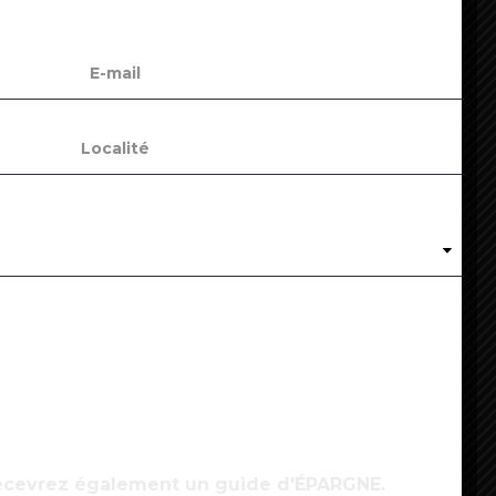
ovid-19 : plus de 130 centres commerciaux
upplémentaires vont fermer vendredi soir
4
ovid : l’OMS ne recommande pas de changer de
accin entre deux doses
5
 recevrez également un guide d'ÉPARGNE.