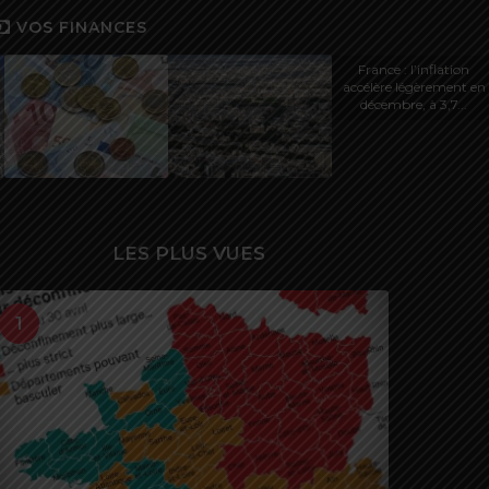
VOS FINANCES
France : l’inflation
accélère légèrement en
décembre, à 3,7...
LES PLUS VUES
1