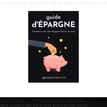
, précise le cabinet du ministre. La décision de
ez-vous pour les offres VIP les plus exclusives et u
lien avec le ministère de l’Intérieur » et
s trafiquants avec une envergure
R
d
stupéfiants ne sont pas disponibles pour 2023.
22 , avec plus de 157 tonnes interceptées,
et de la cocaïne (28 tonnes). Et tout indique
a atteint un niveau historiquement élevé »,
anie Cherbonnier, la patronne de l’Office
ue 240.000 personnes vivent directement ou
France, dont 21.000 à plein temps.
s réguliers, le marché français de la drogue
d’affaires annuel, selon l’Office français des
arcomicides » s’enchaînent. Selon la police,
fic avaient fait 315 morts entre janvier et mi-