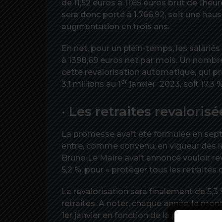
de 11,52 euros à 11,65 euros brut de l’he
sera donc porté à 1.766,92, soit une hauss
augmentation en trois ans.
En net, pour un plein-temps, les salari
à 1398,69 euros net par mois. Un nombre
cette revalorisation automatique, qui pre
er
3,1 millions au 1
janvier 2023, soit 17,3 
· Les retraites revalorisé
La promesse avait été formulée en septe
entre, comme convenu, en vigueur dès le
Bruno Le Maire avait annoncé vouloir rev
5,2 %, pour « protéger tous les retraités de
La revalorisation sera finalement de 5,3
retraites. A noter, chaque année, le mon
1er janvier en fonction de la progression