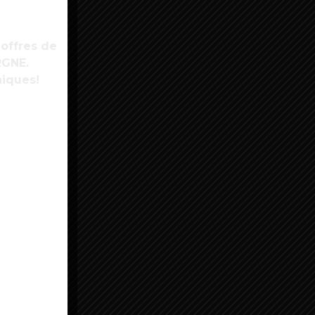
 offres de
RGNE.
niques!