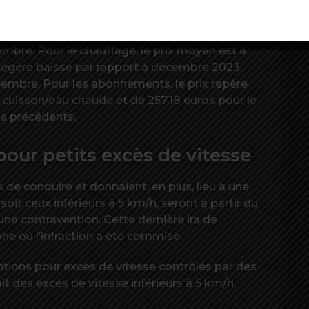
icatif.
son, le prix moyen du kWh est de 0,12284 euro
embre. Pour le chauffage, le prix moyen est à
 légère baisse par rapport à décembre 2023,
vembre. Pour les abonnements, le prix repère
 cuisson/eau chaude et de 257,18 euros pour le
is précédents.
 pour petits excès de vitesse
s de conduire et donnaient, en plus, lieu à une
soit ceux inférieurs à 5 km/h, seront à partir du
ne contravention. Cette dernière ira de
one où l’infraction a été commise.
entions pour excès de vitesse contrôlés par des
ait des excès de vitesse inférieurs à 5 km/h.