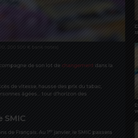
C
s
 100, 200 500 € bank notes)
accompagne de son lot de
changement
dans la
excès de vitesse, hausse des prix du tabac,
personnes âgées… tour d’horizon des
C
v
le SMIC
er
ns de Français. Au 1
janvier, le SMIC passera