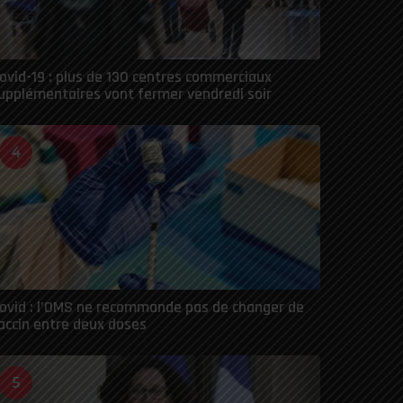
ovid-19 : plus de 130 centres commerciaux
upplémentaires vont fermer vendredi soir
4
ovid : l’OMS ne recommande pas de changer de
accin entre deux doses
5