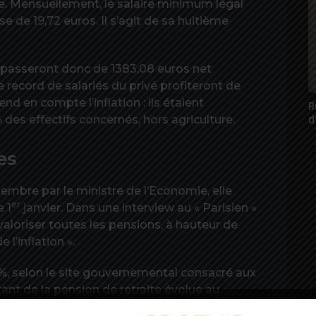
ure. Mensuellement, le salaire minimum légal
e de 19,72 euros. Il s’agit de sa huitième
és passeront donc de 1383,08 euros net
 record de salariés du privé profiteront de
nd en compte l’inflation : ils étaient
R
d
% des effectifs concernés, hors agriculture.
es
mbre par le ministre de l’Economie, elle
er
 1
janvier. Dans une interview au « Parisien »
aloriser toutes les pensions, à hauteur de
 l’inflation ».
 %, selon le site gouvernemental consacré aux
tant de la pension de retraite évolue au
 de la valeur moyenne de l’indice des prix à la