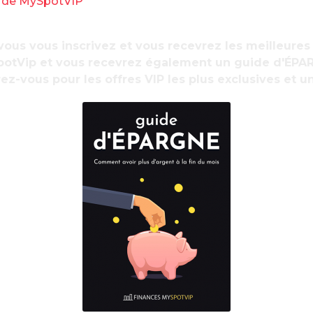
s de MySpotVIP
rs cigarettes. Le prix des paquets, dont
gmenter de 50 centimes à 1 euro, pour ainsi
ous vous inscrivez et vous recevrez les meilleures
2 euros.
otVip et vous recevrez également un guide d'ÉPA
ez-vous pour les offres VIP les plus exclusives et u
 Strike Red, Camel Filters, News Rouge ou
euros. Le coût du paquet du paquet de Philip
sser à 12 euros. Quant à celui du paquet de
on les buralistes -, il va passer à 12,50 euros.
épargnés. La blague de tabac Camel va
,10 euros. Une augmentation des prix était
ur, compte tenu de la hausse de la fiscalité
 du gaz
lementés de vente de gaz, le 30 juin 2023, la
CRE) publie son prix repère de vente de gaz