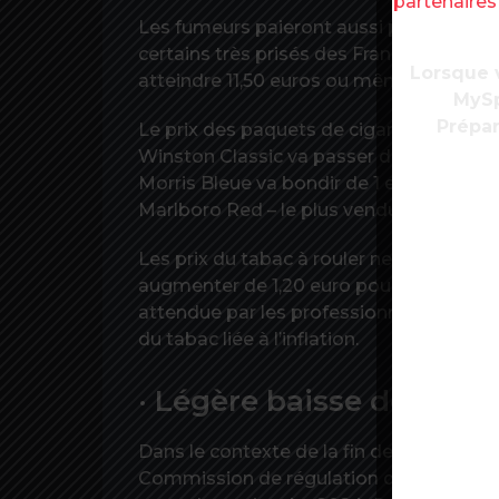
partenaire
Les fumeurs paieront aussi plus cher leu
certains très prisés des Français, va au
Lorsque v
atteindre 11,50 euros ou même plus de 1
MySp
Prépar
Le prix des paquets de cigarettes Lucky
Winston Classic va passer de 11 à 11,50 
Morris Bleue va bondir de 1 euro pour pa
Marlboro Red – le plus vendu en France sel
Les prix du tabac à rouler ne sont pas 
augmenter de 1,20 euro pour passer à 17
attendue par les professionnels du secte
du tabac liée à l’inflation.
· Légère baisse des prix
Dans le contexte de la fin des tarifs rég
Commission de régulation de l’énergie (