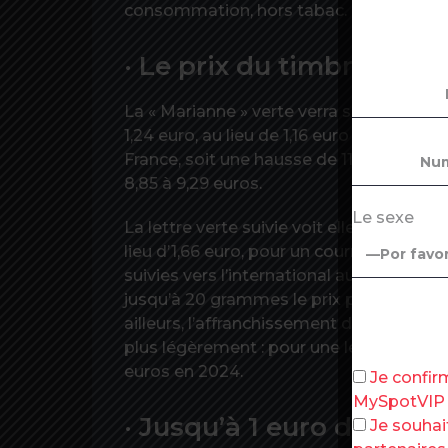
consommation, hors tabac.
· Le prix du timbre en h
La « Marianne » verte verra son prix aug
1,24 euro, au lieu de 1,16 euro pour envoy
France, soit une hausse de 11 %. Pour les 
8,85 à 9,29 euros.
Le sexe
La lettre verte suivie voit elle aussi son 
lieu d’1,66 euro, pour un courrier pesant
suivies vers l’international augmentent 
jusqu’à 20 grammes le prix passe de 4,5
ailleurs, l’affranchissement des Lettre
plus légèrement : pour une lettre classiq
euros en 2024.
Je confir
MySpotVIP
· Jusqu’à 1 euro de plus 
Je souhai