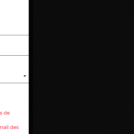
es de
mail des