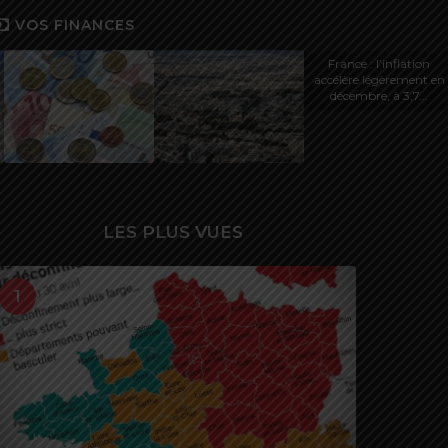
VOS FINANCES
France : l’inflation
accélère légèrement en
décembre, à 3,7...
LES PLUS VUES
1