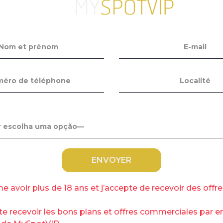
ausse
er
menter dès le 1
janvier. Il faudra ainsi compter
er une lettre verte standard en trois jours en
envois allant jusqu’à 2 kilos, le prix passe de
tarif grimper : il faudra débourser 1,79 euro, au
 jusqu’à 20 grammes. Les tarifs des lettres
également : pour une lettre classique faisant
5 euros en 2023 à 4,79 euros en 2024. Par
 Services Plus va également augmenter, mais
ue, le tarif passe de 2,95 euros en 2023, à 2,99
me avoir plus de 18 ans et j’accepte de recevoir des offr
sur les cigarettes
te recevoir les bons plans et offres commerciales par e