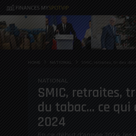
NATIONAL
HOME
SMIC, retraites, tri des dé
NATIONAL
3
SMIC, retraites, tr
a
n
du tabac… ce qui 
o
s
2024
a
g
o
En ce début d'année 2024, les p