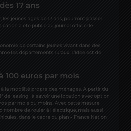
 dès 17 ans
r, les jeunes âgés de 17 ans, pourront passer
cation a été publié au journal officiel le
tonomie de certains jeunes vivant dans des
 comme les départements ruraux. L’idée est de
 à 100 euros par mois
 la mobilité propre des ménages. A partir du
f de leasing , à savoir une location avec option
euros par mois ou moins. Avec cette mesure,
d nombre de rouler à l’électrique, mais aussi
éhicules, dans le cadre du plan « France Nation