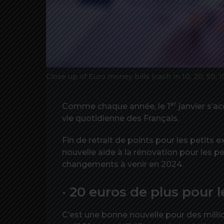
Close up of Euro money bills (cash in 10, 20, 50,
er
Comme chaque année, le 1
janvier s’
vie quotidienne des Français.
Fin de retrait de points pour les petits 
nouvelle aide à la rénovation pour les 
changements à venir en 2024.
· 20 euros de plus pour 
C’est une bonne nouvelle pour des millio