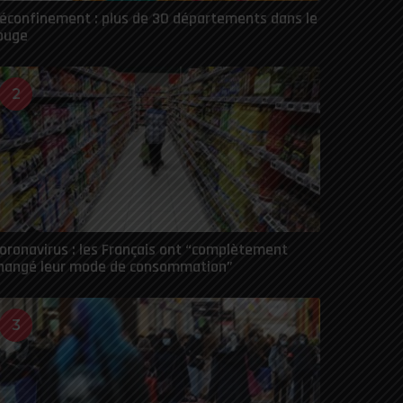
éconfinement : plus de 30 départements dans le
ouge
2
oronavirus : les Français ont “complètement
hangé leur mode de consommation”
3