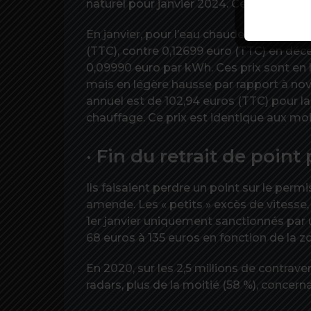
naturel pour janvier 2024. Ce tarif est ind
En janvier, pour l’eau chaude et la cuis
(TTC), contre 0,12699 euro (TTC) en déc
0,09990 euro par kWh. Ces prix sont en
mais en légère hausse par rapport à no
annuel est de 102,94 euros (TTC) pour la
chauffage. Ce prix est identique aux mo
· Fin du retrait de point
Ils faisaient perdre un point sur le permi
amende. Les « petits » excès de vitesse, 
1er janvier uniquement sanctionnés par u
68 euros à 135 euros en fonction de la z
En 2020, sur les 2,5 millions de contrav
radars, plus de la moitié (58 %), concern