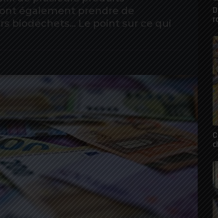
D
ront également prendre de
r
urs biodéchets… Le point sur ce qui
C
c