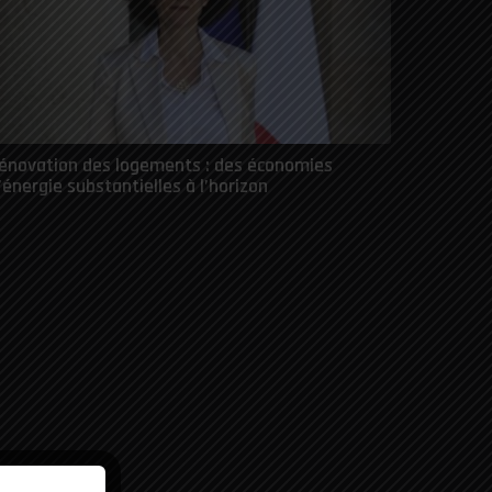
énovation des logements : des économies
’énergie substantielles à l’horizon