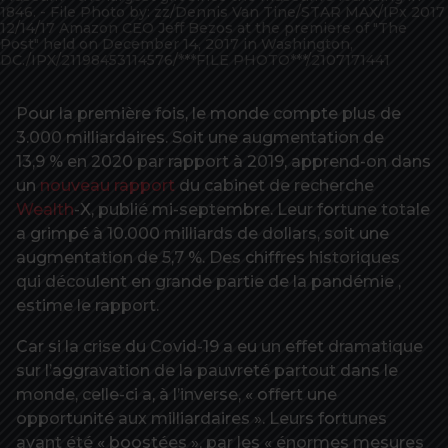
1846. - File Photo by: zz/Dennis Van Tine/STAR MAX/IPx 2017
12/14/17 Amazon CEO Jeff Bezos at the premiere of "The
Post" held on December 14, 2017 in Washington,
DC./IPX/21198453114576/***FILE PHOTO***/2107171441
Pour la première fois, le monde compte plus de
3.000 milliardaires. Soit une augmentation de
13,9 % en 2020 par rapport à 2019, apprend-on dans
un
nouveau rapport
du cabinet de recherche
Wealth
-X, publié mi-septembre. Leur fortune totale
a grimpé à 10.000 milliards de dollars, soit une
augmentation de 5,7 %. Des chiffres historiques
qui découlent en grande partie de la pandémie ,
estime le rapport.
Car si la crise du Covid-19 a eu un effet dramatique
sur l’aggravation de la pauvreté partout dans le
monde, celle-ci a, à l’inverse, « offert une
opportunité aux milliardaires ». Leurs fortunes
ayant été « boostées », par les « énormes mesures