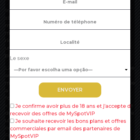
Indétrônable, l’Amérique du Nord confirme son
statut de « première région de milliardaires au
monde en 2020 », qui représente 30,6 % des
milliardaires du monde. Elle compte 980 super
riches (927 aux Etats-Unis et 53 au Canada), soit
une augmentation de 17,5 % par rapport à l’année
précédente, estime le cabinet de recherche.
Le sexe
L’Asie talonne l’Amérique du nord, marquée par une
augmentation de 16,5 % de sa population de
milliardaires, à 883 individus. Leur richesse cumulée
a augmenté de 7,5 %, à 2,6 milliards de dollars. De
forts gains de richesse liés aux secteurs de la
« technologie et des soins de santé », qui ont pu se
Je confirme avoir plus de 18 ans et j’accepte de
développer dans un contexte de politique sanitaire
recevoir des offres de MySpotVIP
ultra-stricte. « Cela a permis un rebond
Je souhaite recevoir les bons plans et offres
économique plus rapide », note le rapport. La
commerciales par email des partenaires de
France, elle, comptait 64 milliardaires en 2020, en
MySpotVIP