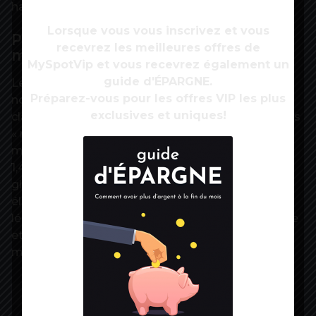
hausse de 6,7 %.
Lorsque vous vous inscrivez et vous
Portrait robot des « nouveaux
recevrez les meilleures offres de
milliardaires »
MySpotVip et vous recevrez également un
guide d'ÉPARGNE.
Le rapport brosse un portrait-robot des 670
Préparez-vous pour les offres VIP les plus
nouveaux entrants -un chiffre record – au
exclusives et uniques!
classement mondial des milliardaires de 2020. Les
« nouveaux milliardaires » sont donc plus jeunes,
moins riches (leur richesse s’élève en moyenne à
1,4 milliard de dollars, contre 1,9 pour la moyenne
globale), et comprennent une « proportion plus
élevée d’entrepreneurs qui se concentrent
légèrement plus sur les secteurs de la technologie
et de la santé que le reste de la population
milliardaire », décrit le document.
Source:
Echos