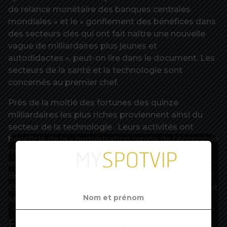
de relance monétaire des banques centrales
mondiales » et le « gonflement des bénéfices dans
des secteurs clés qui ont fait naître une nouvelle
vague de milliardaires plus jeunes et
autodidactes », peut-on lire dans le document. Les
secteurs de la santé et la technologie sont
concernés au premier chef.
Près de la moitié des fortunes des quinze
milliardaires les plus riches proviennent ainsi du
secteur de la technologie . Leurs activités ont
bénéficié de la « numérisation rapide de l’économie
mondiale et des gains d’évolutivité », indique
encore le rapport. Le fondateur d’Amazon, Jeff
Bezos, est en tête du classement mondial, devant
Elon Musk, le Français Bernard Arnault, Bill Gates et
Mark Zuckerberg.
Forte progression en Asie