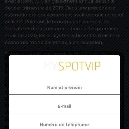
avait atteint 7,1% en glissement annualisé sur le
dernier trimestre de 2019. Dans une précédente
estimation, le gouvernement avait évoqué un recul
de 6,3%. Pointant, le brutal ralentissement de
l’activité et de la consommation sur les premiers
mois de 2020, les analystes estiment la troisième
économie mondiale est déjà en récession.
Tokyo, qui avait usé depuis la fin 2012 d’une
efficace dépréciation de sa monnaie pour soutenir
sa croissance, vit très mal ce soudain rebond du
yen. Il va peser sur les exports de ses industriels et
surtout mathématiquement réduire la taille des
profits rapatriés de l’étranger par ses entreprises.
En fin de journée, les autorités politiques et
monétaires ont organisé une réunion d’urgence et
promis de réagir. ‘Nous allons prendre sans
hésitation toutes les actions appropriées en
gardant un oeil sur l’impact de la propagation du