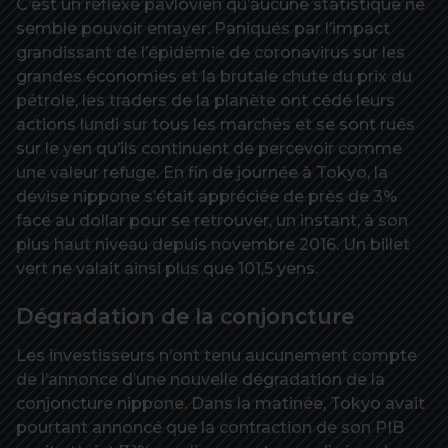
C’est un réflexe pavlovien qu’aucune statistique ne
semble pouvoir enrayer. Paniqués par l’impact
grandissant de l’épidémie de coronavirus sur les
grandes économies et la brutale chute du prix du
pétrole, les traders de la planète ont cédé leurs
actions lundi sur tous les marchés et se sont rués
sur le yen qu’ils continuent de percevoir comme
une valeur refuge. En fin de journée à Tokyo, la
devise nippone s’était appréciée de près de 3%
face au dollar pour se retrouver, un instant, à son
plus haut niveau depuis novembre 2016. Un billet
vert ne valait ainsi plus que 101,5 yens.
Dégradation de la conjoncture
Les investisseurs n’ont tenu aucunement compte
de l’annonce d’une nouvelle dégradation de la
conjoncture nippone. Dans la matinée, Tokyo avait
pourtant annoncé que la contraction de son PIB