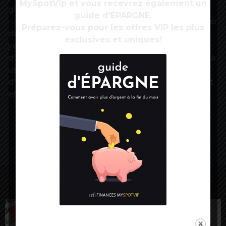
MySpotVip et vous recevrez également un
gigantesque
Fonds de réserve japonais des
guide d'ÉPARGNE.
régimes de retraites publiques
, le GPIF, pour tenter
Préparez-vous pour les offres VIP les plus
de retenir sa devise. Le Fonds pouvant céder du
exclusives et uniques!
yen en achetant les obligations souveraines
d’autres Etats. Ces dernières années, le pays a déjà
usé de cette technique plutôt discrète qui évite
d’ulcérer ses partenaires économiques également
en difficulté.
Source:
LesEchos
LES PLUS VUES
1