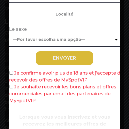
coronavirus’, a insisté Haruhiko Kuroda, le
gouverneur de la Banque du Japon (BoJ).
Les outils de la BoJ
Le sexe
Ces prises de parole n’impressionnent toutefois
plus personne. ‘La
BoJ ne dispose plus que d’un
espace limité
pour assouplir encore sa politique
monétaire’, note Harumi Taguchi d’IHS Markit. Pour
contenir sa devise, tenter de générer de l’inflation
et encourager l’activité, la banque centrale a déjà
Je confirme avoir plus de 18 ans et j’accepte de
mis la main sur près de la moitié des obligations
recevoir des offres de MySpotVIP
d’Etat japonaises et près de 80% des les fonds
Je souhaite recevoir les bons plans et offres
indiciels cotés (ETF) du pays. Elle applique aussi
commerciales par email des partenaires de
déjà un taux négatif de 0,1% sur les dépôts des
MySpotVIP
banques qui déprime les établissements
financiers.
Lorsque vous vous inscrivez et vous
Alors que la BoJ semble manquer d’outils, Tokyo
recevrez les meilleures offres de
pourrait éventuellement se tourner vers son