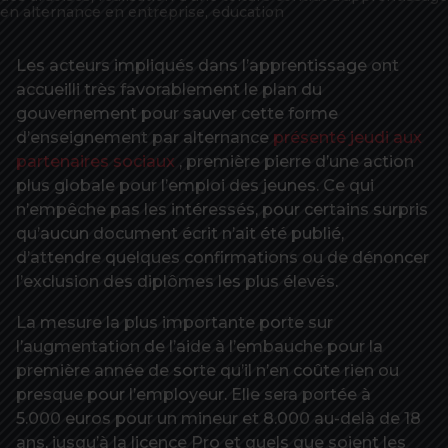
en alternance en entreprise, education
Les acteurs impliqués dans l’apprentissage ont
accueilli très favorablement le plan du
gouvernement pour sauver cette forme
d’enseignement par alternance
présenté jeudi aux
partenaires sociaux
, première pierre d’une action
plus globale pour l’emploi des jeunes. Ce qui
n’empêche pas les intéressés, pour certains surpris
qu’aucun document écrit n’ait été publié,
d’attendre quelques confirmations ou de dénoncer
l’exclusion des diplômes les plus élevés.
La mesure la plus importante porte sur
l’augmentation de l’aide à l’embauche pour la
première année de sorte qu’il n’en coûte rien ou
presque pour l’employeur. Elle sera portée à
5.000 euros pour un mineur et 8.000 au-delà de 18
ans, jusqu’à la licence Pro et quels que soient les