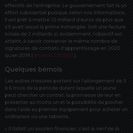
effectifs de l’entreprise. Le gouvernement fait là un
effort substantiel puisque, selon nos informations,
il est prêt à mettre 1,5 milliard d’euros de plus que
s’il avait laissé la prime inchangée. Soit une facture
totale de 2 milliards si, évidemment, l’objectif est
atteint, à savoir conserver le même nombre de
signatures de contrats d’apprentissage en 2020
qu’en 2019 (
environ 370.000
).
Quelques bémols
Les autres mesures portent sur l’allongement de 3
à 6 mois de la période durant laquelle un jeune
peut chercher un contrat, la promesse de leur en
présenter au moins un et la possibilité de piocher
dans l’aide au premier équipement pour acheter un
ordinateur ou une tablette.
« Il fallait un soutien financier, c’est le nerf de la