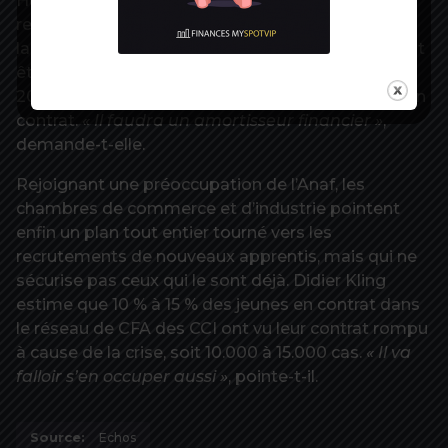
Hubert ajoute une autre préoccupation : si les
recrutements ne sont pas au rendez-vous malgré
la hausse de la prime, nombre de centres pourront
être en difficulté vu que la réforme Pénicaud de
2018 a lié leur modèle économique aux effectifs en
contrat.
« Il faudra un amortisseur financier »
,
demande-t-elle.
Rejoignant une préoccupation de l’Anaf, les
chambres de commerce et d’industrie pointent
enfin un plan tout entier tourné vers les
recrutements de nouveaux apprentis, mais qui ne
sécurise pas ceux qui le sont déjà. Didier Kling
estime que 10 % à 15 % des jeunes en contrat dans
le réseau de CFA des CCI ont vu leur contrat rompu
à cause de la crise, soit 10.000 à 15.000 cas.
« Il va
falloir s’en occuper aussi »
, pointe-t-il.
Source:
Echos