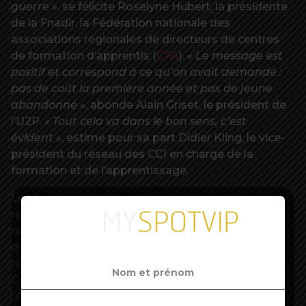
guerre »
, se félicite Roselyne Hubert, la présidente
de la Fnadir, la Fédération nationale des
associations régionales de directeurs de centres
de formation d’apprentis (
CFA
).
« Le message est
positif et correspond à ce qu’on avait demandé :
pas de coût la première année et pas de jeune
abandonné »
, abonde Alain Griset, le président de
l’U2P.
« Tout cela va dans le bon sens, c’est
évident »
, estime pour sa part Didier Kling, le vice-
président du réseau des CCI en charge de la
formation et de l’apprentissage.
Le plan devrait
« permettre de sécuriser le
recrutement des apprentis et de générer de
nouvelles embauches essentielles à la reprise
d’activité dans le secteur »
, a salué l’Association
nationale des industries alimentaires et la
Coopération agricole. Même satisfecit du côté de
l’Association nationale des apprentis de France,