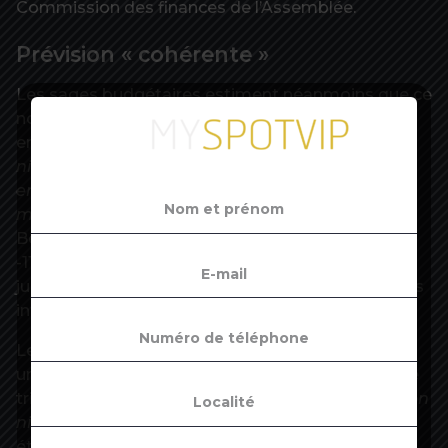
Commission des finances de l’Assemblée.
Prévision « cohérente »
Les sages budgétaires estiment néanmoins que ce
nouveau confinement de novembre devrait
entraîner
« un recul de l’activité par rapport à son
niveau de 2019 intermédiaire entre celui
enregistré au troisième trimestre (environ 4 % en
moyenne) et celui d’avril (de l’ordre de 30 %) »
.
Bercy table officiellement sur une récession de
-11 % cette année, une prévision
jugée
« cohérente »
par Pierre Moscovici au vu des
informations disponibles.
Le Haut Conseil a du coup sorti ses calculettes :
une telle chute de l’activité implique au quatrième
trimestre
« un PIB inférieur de l’ordre de 15 % à son
niveau de la fin 2019 »
– par comparaison, l’écart
était de 19 % au deuxième trimestre lors du