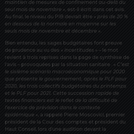
maintien de mesures de confinement au-delà du
seul mois de novembre »
, est-il écrit dans cet avis.
Au final, le niveau du PIB devrait être
« près de 20 %
en dessous de la normale en moyenne sur les
seuls mois de novembre et décembre »
.
Bien entendu, les sages budgétaires font preuve
de prudence au vu des
« incertitudes »
– le mot
revient à trois reprises dans la page de synthèse de
l’avis – provoquées par la situation sanitaire .
« C’est
le sixième scénario macroéconomique pour 2020
que présente le gouvernement, après le PLF pour
2020, les trois collectifs budgétaires du printemps
et le PLF pour 2021. Cette succession rapide de
textes financiers est le reflet de la difficulté de
l’exercice de prévision dans le contexte
épidémique »
, a rappelé Pierre Moscovici, premier
président de la Cour des comptes et président du
Haut Conseil, lors d’une audition devant la