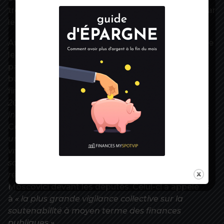
troisième trimestre, ce qui est jugé
« plausible »
par
le Haut Conseil.
Au final, la crise de Covid-19 laissera quoi qu’il arrive
les finances publiques dans une situation
particulièrement dégradée qui inquiète les sages
budgétaires. La dette devrait ainsi être portée
fin 2020 au niveau de 119,8 % du PIB, soit
« plus de
20 points de plus par rapport à la loi de finances
initiale pour 2020 »
, rappelle le document.
Cette
« augmentation massive »
intervient
« dans
un contexte où la croissance potentielle s’est
vraisemblablement affaiblie à la suite de la crise
sanitaire, ce qui risque de rendre plus difficile la
réduction du déficit »
, s’est inquiété Pierre
Moscovici devant les députés. Celui-ci a appelé
à
« la plus grande vigilance collective sur la
soutenabilité à moyen terme des finances
publiques »
.