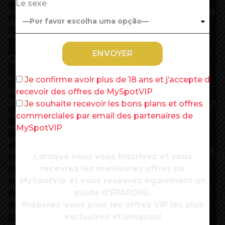
Le sexe
premier confinement – et donc, pour les seuls mois
de novembre et décembre, un niveau de richesse
nationale à 20 % en-dessous de la normale.
Ouverture des vannes budgétaires
Face à cette situation, le gouvernement s’est
Je confirme avoir plus de 18 ans et j’accepte de
résolu à ouvrir les vannes budgétaires (avec
recevoir des offres de MySpotVIP
20,1 milliards d’euros de dépenses nouvelles), avant
Je souhaite recevoir les bons plans et offres
toute chose pour des aides aux
commerciales par email des partenaires de
entreprises.
« L’augmentation des dépenses
MySpotVIP
publiques (hors crédits d’impôts) affichée dans le
quatrième PLFR pour 2020, de 7,8 % en valeur, est
Lorsque vous vous inscrivez et vous
ainsi revue de plus de 1 point en hausse par
recevrez les meilleures offres de
rapport à celle présentée dans le PLF pour 2021
MySpotVip et vous recevrez également un
(6,5 %) »
, est-il écrit dans l’avis. Pour contenir le
guide d'ÉPARGNE.
déficit, le gouvernement dit pouvoir compter sur
Préparez-vous pour les offres VIP les plus
des recettes fiscales meilleures qu’attendu grâce
exclusives et uniques!
au fort – et éphémère – rebond économique du