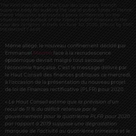
The First President of the Cour des comptes, French
supreme body for auditing the use of public funds in France,
Pierre Moscovici addresses a press conference on the
situation and outlook of the French public finances in the
Cour des comptes in Paris on June 30, 2020. (Photo by ERIC
PIERMONT / AFP)
Même allégé, le nouveau confinement décidé par
Emmanuel
Macron
face à la recrudescence
épidémique devrait malgré tout secouer
l’économie française. C’est le message délivré par
le Haut Conseil des finances publiques ce mercredi,
à l’occasion de la présentation du nouveau projet
de loi de Finances rectificative (PLFR) pour 2020.
« Le Haut Conseil estime que la prévision d’un
recul de 11 % du déficit retenue par le
gouvernement pour le quatrième PLFR pour 2020
par rapport à 2019 suppose une dégradation
marquée de l’activité au quatrième trimestre et le