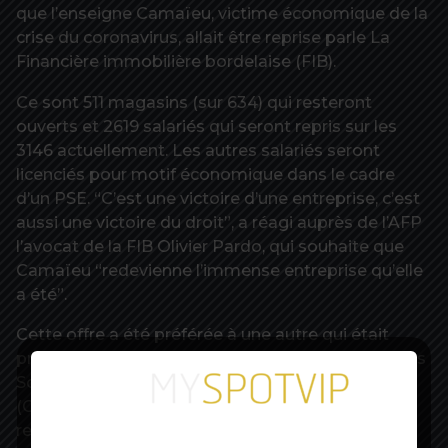
que l’enseigne Camaïeu, victime économique de la
crise du coronavirus, allait être reprise parle La
Financière immobilière bordelaise (FIB).
Ce sont 511 magasins (sur 634) qui resteront
ouverts et 2619 salariés qui seront repris sur les
3146 actuellement. Les autres salariés seront
licenciés pour motif économique dans le cadre
d’un PSE. “C’est une victoire d’une entreprise, c’est
aussi une victoire du droit”, a réagi auprès de l’AFP
l’avocat de la FIB Olivier Pardo, qui souhaite que
Camaïeu “redevienne l’immense entreprise qu’elle
a été”.
Cette offre a été préférée à une autre qui était
présentée par l’actuel PDG de l’entreprise, Joannes
Soënen, et trois fonds déjà actionnaires
(GoldenTree, CVC et Farallon) qui envisageait une
reprise moins importante.