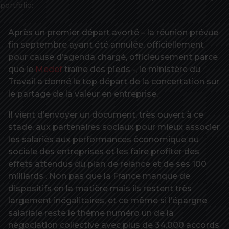
portfolio:
Après un premier départ avorté – la réunion prévue
fin septembre ayant été annulée, officiellement
pour cause d’agenda chargé, officieusement parce
que le
Medef
traîne des pieds -, le ministère du
Travail a donné le top départ de la concertation sur
le partage de la valeur en entreprise.
Il vient d’envoyer un document, très ouvert à ce
stade, aux partenaires sociaux pour mieux associer
les salariés aux performances économique ou
sociale des entreprises et les faire profiter des
effets attendus du plan de relance et de ses 100
milliards . Non pas que la France manque de
dispositifs en la matière mais ils restent très
largement inégalitaires, et ce même si l’épargne
salariale reste le thème numéro un de la
négociation collective avec plus de 34.000 accords