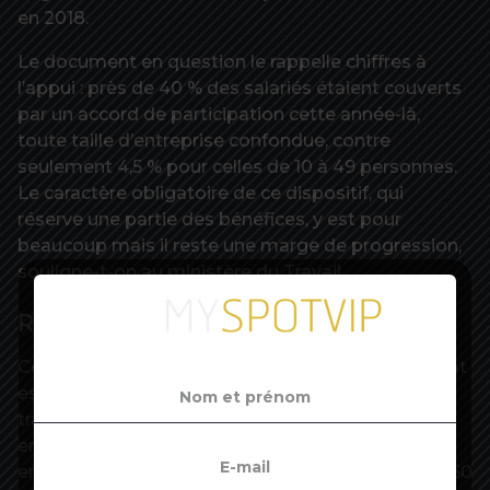
en 2018.
Le document en question le rappelle chiffres à
l’appui : près de 40 % des salariés étaient couverts
par un accord de participation cette année-là,
toute taille d’entreprise confondue, contre
seulement 4,5 % pour celles de 10 à 49 personnes.
Le caractère obligatoire de ce dispositif, qui
réserve une partie des bénéfices, y est pour
beaucoup mais il reste une marge de progression,
souligne-t-on au ministère du Travail.
Remise des copies le 23 octobre
Côté intéressement, dispositif facultatif, le constat
est là encore implacable et favorise ceux qui
travaillent dans les grandes ou très grandes
entreprises : 10,5 % de salariés couverts (toujours
en 2018) entre 10 et 50 salariés, 60 % au-delà de 250