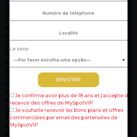
pour une moyenne de 32 %, tous effectifs
confondus. Autre chiffre fourni dans le document,
l’actionnariat salarié ne concerne que 3,5 millions
de personnes. La participation à la gouvernance
des entreprises, de même que la diffusion
d’information sur les rémunérations, restent aussi à
développer malgré les apports de la loi Pacte.
Le sexe
Pour passer un cap, le ministère du Travail liste
quelques pistes de réflexion, assurant qu’elles ne
sont ni
« exhaustives, ni intangibles »
: création de
dispositifs de rémunération variable collective
simplifiés pour les petites entreprises, distribution
d’actions gratuites au titre de la participation,
Je confirme avoir plus de 18 ans et j’accepte de
renforcement à l’incitation au versement dans les
recevoir des offres de MySpotVIP
fonds d’actionnariat salarié…
Je souhaite recevoir les bons plans et offres
commerciales par email des partenaires de
Au titre de l’égalité dans le partage de la valeur, il
MySpotVIP
propose aussi d’aller au-delà en matière de
publication des écarts de rémunération. Ou encore