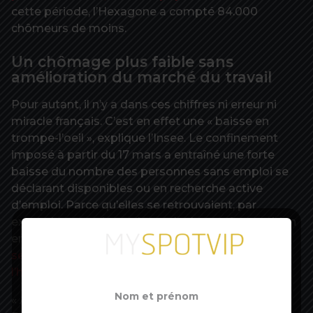
cette période, l’Hexagone a compté 84.000
chômeurs de moins.
Un chômage plus faible sans
amélioration du marché du travail
Pour autant, il n’y a dans ces chiffres ni erreur ni
miracle français. C’est en effet une « baisse en
trompe-l’oeil », explique l’Insee. Le confinement
imposé à partir du 17 mars a entraîné une forte
baisse du nombre des personnes sans emploi se
déclarant disponibles ou en recherche active
d’emploi. Parce qu’elles se retrouvaient, par
exemple, contraintes de garder leur enfant ou bien
encore parce que leur recherche privilégiait
des
secteurs d’activité à l’arrêt tels que le commerce,
l’hôtellerie et la restauration
, l’automobile, etc.
« Au total, poursuit l’Insee, le chômage au sens du