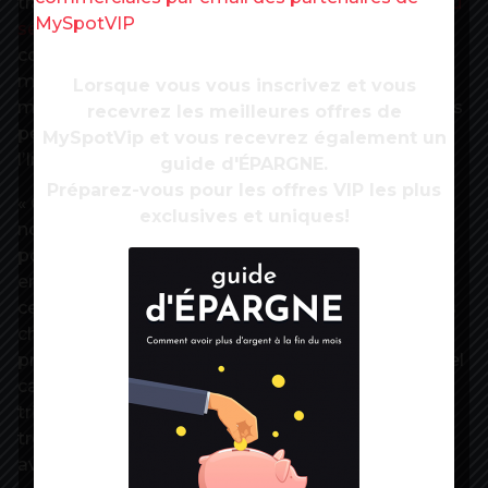
travail qui
concerne désormais près d’un salarié du
MySpotVIP
secteur privé sur cinq
. « Sous l’effet du
confinement généralisé intervenu à partir de mi-
mars, le sous-emploi bondit de 2,7 points en
Lorsque vous vous inscrivez et vous
moyenne sur le trimestre, pour atteindre 8,0 % des
recevrez les meilleures offres de
personnes en emploi, un niveau inédit depuis que
MySpotVip et vous recevrez également un
l’Insee le mesure », c’est-à-dire depuis 1990.
guide d'ÉPARGNE.
Préparez-vous pour les offres VIP les plus
« Cette hausse résulte directement de celle du
exclusives et uniques!
nombre d’actifs occupés en chômage partiel (+3,1
points en moyenne sur le trimestre) », expliquent
encore les statisticiens publics, qui avertissent
cependant que du fait du calendrier de la crise, les
chiffres trimestriels sont à prendre avec
précaution. « Le sous-emploi et le chômage partiel
calculés en moyenne sur l’ensemble du premier
trimestre ne rendent qu’en partie compte de leur
très forte augmentation en fin de trimestre »,
avertissent-ils.