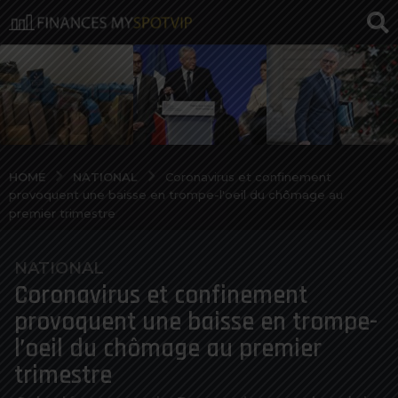
NATIONAL
HOME
Coronavirus et confinement
provoquent une baisse en trompe-l'oeil du chômage au
premier trimestre
NATIONAL
6
Coronavirus et confinement
a
n
provoquent une baisse en trompe-
o
l’oeil du chômage au premier
s
trimestre
a
g