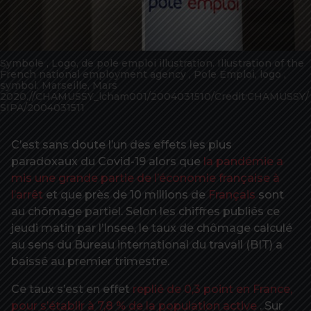
Symbole , Logo, de pole emploi illustration. Illustration of the
French national employment agency , Pole Emploi, logo ,
symbol. Marseille, Mars
2020.//CHAMUSSY_lcham001/2004031510/Credit:CHAMUSSY/
SIPA/2004031511
C’est sans doute l’un des effets les plus
paradoxaux du Covid-19 alors que
la pandémie a
mis une grande partie de l’économie française à
l’arrêt
et que près de 10 millions de
Français
sont
au chômage partiel. Selon les chiffres publiés ce
jeudi matin par l’Insee, le taux de chômage calculé
au sens du Bureau international du travail (BIT) a
baissé au premier trimestre.
Ce taux s’est en effet
replié de 0,3 point en France,
pour s’établir à 7,8 % de la population active
. Sur