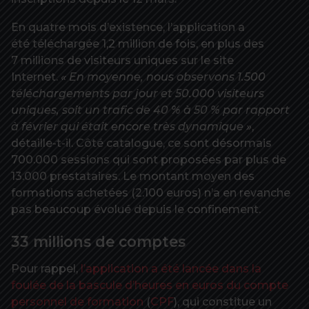
En quatre mois d’existence, l’application a
été téléchargée 1,2 million de fois, en plus des
7 millions de visiteurs uniques sur le site
Internet.
« En moyenne, nous observons 1.500
téléchargements par jour et 50.000 visiteurs
uniques, soit un trafic de 40 % à 50 % par rapport
à février qui était encore très dynamique »
,
détaille-t-il. Côté catalogue, ce sont désormais
700.000 sessions qui sont proposées par plus de
13.000 prestataires. Le montant moyen des
formations achetées (2.100 euros) n’a en revanche
pas beaucoup évolué depuis le confinement.
33 millions de comptes
Pour rappel,
l’application a été lancée dans la
foulée de la bascule d’heures en euros du compte
personnel de formation
(
CPF
), qui constitue un