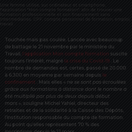
Une femme utilise, sur ordinateur et smartphone,
l'application "Mon compte formation", afin de trouver une
formation professionnelle et son financement sans
intermediaires. CPF, compte personnel de formation, emploi,
travail
Touchée mais pas coulée. Lancée avec beaucoup
de battage le 21 novembre par le ministère du
Travail,
l’application Mon compte formation
suscite
toujours l’intérêt, malgré
la crise du Covid-19
. Le
nombre de demandes est, certes, passé de 20.000
à 6.300 en moyenne par semaine depuis
le
confinement
. Mais elles «
ne se sont pas écroulées
grâce aux formations à distance dont le nombre a
été multiplié par
plus de deux depuis début
mars »
, souligne Michel Yahiel, directeur des
retraites et de la solidarité à la Caisse des Dépôts,
l’institution responsable du compte de formation.
Au point qu’elles représentent 70 % des
inscriptions depuis le 12 mars.