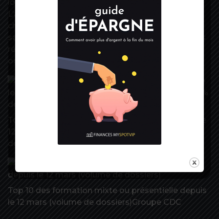
logiciel a été un peu décalé du fait de la crise.
L’abondement par Pôle emploi du CPF des
chômeurs ne sera possible qu’en juin. Celui des
salariés par leurs employeurs à la rentrée. Pour les
régions, tout public confondu, il faudra attendre
octobre.
Top 10 des formations à distance validées entre le
12 mars et aujourd’hui (volume de dossiers, 70 %
des inscriptions)Groupe CDC
Top 10 des formation mixte ou présentielle depuis
le 12 mars (volume de dossiers)Groupe CDC