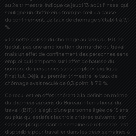
au 2e trimestre, indique ce jeudi 13 août l’Insee, qui
souligne un chiffre en « trompe-l’œil » à cause
du confinement. Le taux de chômage s’établit à 7,1
%.
« La nette baisse du chômage au sens du BIT ne
traduit pas une amélioration du marché du travail
mais un effet de confinement des personnes sans
emploi qui l’emporte sur l’effet de hausse du
nombre de personnes sans emploi », explique
l’Institut. Déjà, au premier trimestre, le taux de
chômage avait reculé de 0,3 point, à 7,8 %.
Ce recul est en effet inhérent à la définition même
du chômeur au sens du Bureau international du
travail (BIT). Il s’agit d’une personne âgée de 15 ans
ou plus qui satisfait les trois critères suivants : est
sans emploi pendant la semaine de référence ; est
disponible pour travailler dans les deux semaines à