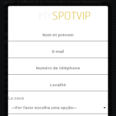
venir ; a effectué au cours des quatre dernières
semaines une démarche active de recherche
d’emploi ou a trouvé un emploi qui commence
dans les trois mois.
815 000 personnes inscrites en
plus à Pôle emploi
Déjà au premier trimestre, le taux de chômage
avait reculé de 0,3 point, à 7,8 %. En revanche, le «
halo autour du chômage », soit les personnes sans
emploi qui en souhaitent un, mais qui ne satisfont
pas les autres critères du BIT pour être
considérées comme chômeurs, « a nettement
augmenté pendant le confinement, en miroir de la
baisse du chômage », souligne l’Insee. En juin, il
Le sexe
concernait 4,8 % des personnes de 15 à 64 ans, soit
+ 0,9 point par rapport à juin 2019. En outre, le
volume horaire de travail a reculé de 18 % sur un an