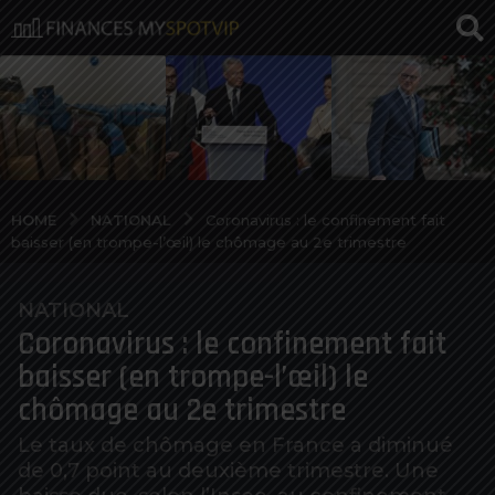
NATIONAL
HOME
Coronavirus : le confinement fait
baisser (en trompe-l’œil) le chômage au 2e trimestre
NATIONAL
6
Coronavirus : le confinement fait
a
n
baisser (en trompe-l’œil) le
o
chômage au 2e trimestre
s
a
Le taux de chômage en France a diminué
de 0,7 point au deuxième trimestre. Une
g