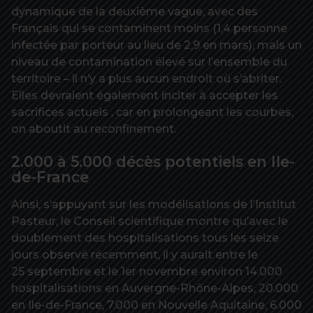
dynamique de la deuxième vague, avec des
Français qui se contaminent moins (1,4 personne
infectée par porteur au lieu de 2,9 en mars), mais un
niveau de contamination élevé sur l’ensemble du
territoire – il n’y a plus aucun endroit où s’abriter.
Elles devraient également inciter à accepter les
sacrifices actuels , car en prolongeant les courbes,
on aboutit au reconfinement.
2.000 à 5.000 décès potentiels en Ile-
de-France
Ainsi, s’appuyant sur les modélisations de l’Institut
Pasteur, le Conseil scientifique montre qu’avec le
doublement des hospitalisations tous les seize
jours observé récemment, il y aurait entre le
25 septembre et le 1er novembre environ 14.000
hospitalisations en Auvergne-Rhône-Alpes, 20.000
en Ile-de-France, 7.000 en Nouvelle Aquitaine, 6.000