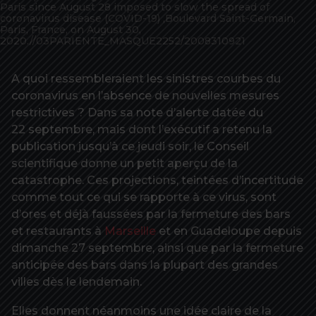
Paris since August 28 imposed to slow the spread of
coronavirus disease (COVID-19) ,Boulevard Saint-Germain,
Paris, France, on August 30,
2020.//03PARIENTE_MASQUE2252/2008310921
A quoi ressembleraient les sinistres courbes du
coronavirus en l’absence de nouvelles mesures
restrictives ? Dans sa note d’alerte datée du
22 septembre, mais dont l’exécutif a retenu la
publication jusqu’à ce jeudi soir, le Conseil
scientifique donne un petit aperçu de la
catastrophe. Ces projections, teintées d’incertitude
comme tout ce qui se rapporte à ce virus, sont
d’ores et déjà faussées par la fermeture des bars
et restaurants à
Marseille
et en Guadeloupe depuis
dimanche 27 septembre, ainsi que par la fermeture
anticipée des bars dans la plupart des grandes
villes dès le lendemain.
Elles donnent néanmoins une idée claire de la