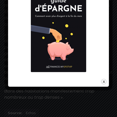
moins de succès : protection des plus fragiles, des
Ehpad, recours au télétravail, limitation de la taille
des rassemblements et réduction volontaire des
contacts personnels.
« Une obligation ferme, mais sans sanction, peut
ainsi contribuer à limiter, pour une même
personne, le nombre de contacts par jour sans
gestes barrières à un nombre maximal qui peut
être variable en fonction du contexte local »
,
explique le Conseil, sans préciser la taille de cette
bulle sociale. Comme cela n’ira pas de soi pour tout
le monde, il prévoit
« des contrôles assortis de
sanctions »
en cas de
« rassemblements privés
dans des habitations manifestement trop
nombreux ou trop denses »
.
Source:
Echos