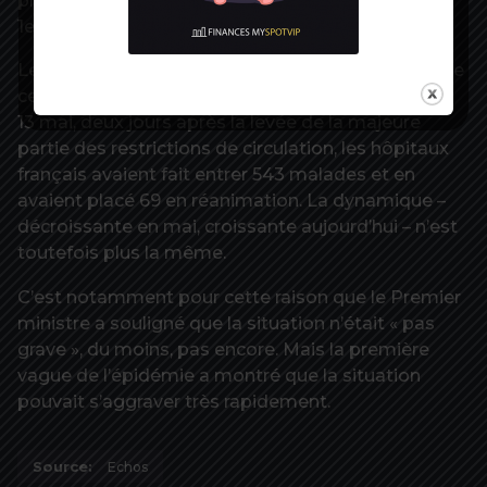
pris en charge en réanimation en une journée, le
1er avril.
Les niveaux actuels sont même encore en deçà de
ceux constatés au début du déconfinement. Le
13 mai, deux jours après la levée de la majeure
partie des restrictions de circulation, les hôpitaux
français avaient fait entrer 543 malades et en
avaient placé 69 en réanimation. La dynamique –
décroissante en mai, croissante aujourd’hui – n’est
toutefois plus la même.
C’est notamment pour cette raison que le Premier
ministre a souligné que la situation n’était « pas
grave », du moins, pas encore. Mais la première
vague de l’épidémie a montré que la situation
pouvait s’aggraver très rapidement.
Source:
Echos