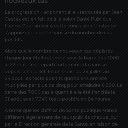
nouveaux cas
La progression « exponentielle » redoutée par Jean
Castex est en fait déjà là selon Santé Publique
France. Pour arriver à cette conclusion, l’instance
s’appuie sur la nette hausse du nombre de cas
positifs.
Alors que le nombre de nouveaux cas dépistés
chaque jour était retombé sous la barre des 1.000
le 22 mai, il est reparti fortement à la hausse
depuis la fin juillet. En un mois, du 24 juillet au
24 août, les tests positifs quotidiens ont été
multipliés par plus de cinq, pour atteindre 6.880. La
barre des 7.000 cas a quant à elle été franchie le
31 août, avec 7.340 tests positifs en 24 heures.
A noter que les chiffres de Santé publique France
diffèrent légèrement de ceux publiés chaque jour
par la Direction générale de la Santé, en raison de