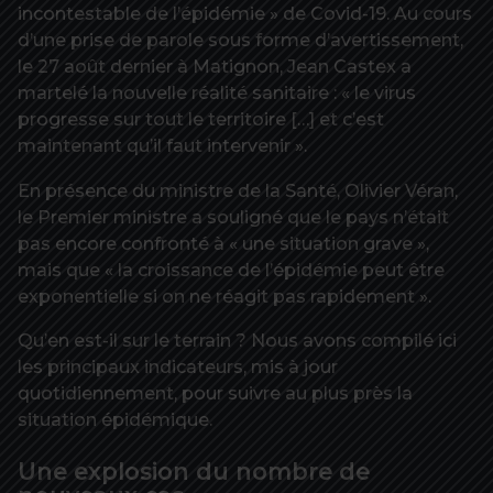
incontestable de l’épidémie » de Covid-19. Au cours
d’une prise de parole sous forme d’avertissement,
le 27 août dernier à Matignon, Jean Castex a
martelé la nouvelle réalité sanitaire : « le virus
progresse sur tout le territoire […] et c’est
maintenant qu’il faut intervenir ».
En présence du ministre de la Santé, Olivier Véran,
le Premier ministre a souligné que le pays n’était
pas encore confronté à « une situation grave »,
mais que « la croissance de l’épidémie peut être
exponentielle si on ne réagit pas rapidement ».
Qu’en est-il sur le terrain ? Nous avons compilé ici
les principaux indicateurs, mis à jour
quotidiennement, pour suivre au plus près la
situation épidémique.
Une explosion du nombre de