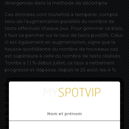
divergences dans la méthode de décompte.
Ces données sont toutefois à tempérer, compte
tenu de l’augmentation parallèle du nombre de
tests effectués chaque jour. Pour gommer ce biais,
il faut se pencher sur le taux de tests positifs. Celui-
ci est également en augmentation, signe que la
hausse quotidienne du nombre de nouveaux cas
est supérieure à celle du nombre de tests réalisés.
Tombé à 1,1 % début juillet, ce taux a nettement
progressé et dépasse, depuis le 25 août, les 4 %.
Le taux d’incidence, qui rapporte le nombre de
nouveaux cas à la population, a quant à lui explosé.
Tombé à 4,3 cas pour 100.000 habitants le 16 juin, il
est passé au-dessus du seuil de vigilance de 10 cas
pour 100.000 le 27 juillet. Sa croissance s’est
ensuite nettement accélérée. Un mois plus tard, le
27 août, il a dépassé le seuil d’alerte de 50 cas pour