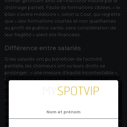
former (profitant ainsi de l’inactivité induite par le
chômage partiel). Faute de formations ciblées, « le
bilan s’avère médiocre », selon la Cour, qui regrette
que « des formations courtes et non qualifiantes
au profit de publics variés, sans considération de
leur fragilité » aient été financées.
Différence entre salariés
Si les salariés ont pu bénéficier de l’activité
partielle, les chômeurs ont vu leurs droits se
prolonger : « une mesure d’équité incontestable »,
selon la Cour. Il n’en va pas de même pour l’« année
blanche » octroyée aux intermittents du spectacle.
Le coût de la mesure s’avère très supérieur, par
personne concernée, à celui du dispositif de droit
commun, soulignent les auteurs du rapport. Les
Sages pointent notamment la différence avec les
salariés précaires ou intérimaires, « pour lesquels le