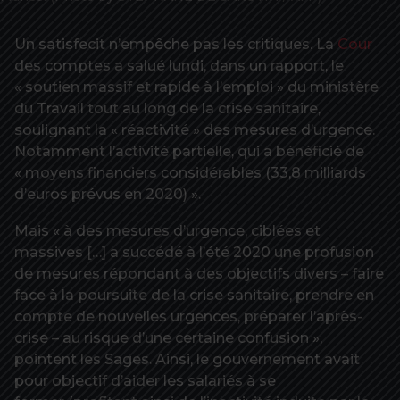
Un satisfecit n’empêche pas les critiques. La
Cour
des comptes a salué lundi, dans un rapport, ​le
« soutien massif et rapide à l’emploi » du ministère
du Travail tout au long de la crise sanitaire,
soulignant la « réactivité » des mesures d’urgence.
Notamment l’activité partielle, qui a bénéficié de
« moyens financiers considérables (33,8 milliards
d’euros prévus en 2020) ».
Mais « à des mesures d’urgence, ciblées et
massives […] a succédé à l’été 2020 une profusion
de mesures répondant à des objectifs divers – faire
face à la poursuite de la crise sanitaire, prendre en
compte de nouvelles urgences, préparer l’après-
crise – au risque d’une certaine confusion »,
pointent les Sages. Ainsi, le gouvernement avait
pour objectif d’aider les salariés à se