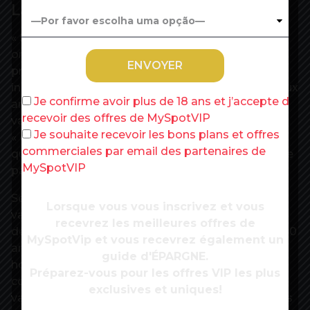
La menace du variant Delta
« S’il n’y avait aucun variant dans l’environnement,
on aurait plus de temps », a également reconnu la
présidente de la HAS. Mais l’arrivée du variant
indien, plus contagieux, et un peu plus résistant aux
Je confirme avoir plus de 18 ans et j’accepte de
anticorps créés par une première infection ou une
recevoir des offres de MySpotVIP
vaccination, a créé une forme d’urgence. Il faut
Je souhaite recevoir les bons plans et offres
« éviter une quatrième vague », et faire en sorte
commerciales par email des partenaires de
que la rentrée scolaire et la reprise économique se
MySpotVIP
passent bien, a-t-elle déclaré.
Selon les modélisations de l’Institut Pasteur, si la
Lorsque vous vous inscrivez et vous
vaccination était réservée aux adultes, avec 90 %
recevrez les meilleures offres de
de couverture des plus de 60 ans et 50 % des 18-60
MySpotVip et vous recevrez également un
ans, « on pourrait observer un pic d’environ 2.000
guide d'ÉPARGNE.
hospitalisations quotidiennes » en relâchant
Préparez-vous pour les offres VIP les plus
complètement les mesures barrières. Si en plus le
exclusives et uniques!
variant indien devenait dominant, couvrir 90 % des