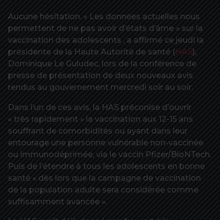
Aucune hésitation. « Les données actuelles nous
permettent de ne pas avoir d’états d’âme » sur la
vaccination des adolescents , a affirmé ce jeudi la
présidente de la Haute Autorité de santé (
HAS
),
Dominique Le Guludec, lors de la conférence de
presse de présentation de deux nouveaux avis
rendus au gouvernement mercredi soir au soir.
Dans l’un de ces avis, la HAS préconise d’ouvrir
« très rapidement » la vaccination aux 12-15 ans
souffrant de comorbidités ou ayant dans leur
entourage une personne vulnérable non-vaccinée
ou immunodéprimée, via le vaccin Pfizer/BioNTech.
Puis de l’étendre à tous les adolescents en bonne
santé « dès lors que la campagne de vaccination
de la population adulte sera considérée comme
suffisamment avancée ».