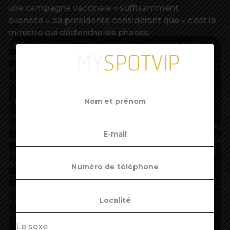
une campagne vaccinale « suffisamment
avancée », sa présidente considérant que « c’est le
ministre qui déclenche les phases
opérationnelles ». Elle voit apparemment cette
accélération d’un bon oeil, même s’il n’y a plus
d’ordres de passage, tel que les 16-17 ans d’abord,
ou les malades chroniques d’abord.
« La préconisation de priorisation du début de
campagne a quand même très bien fonctionné, a
souligné Dominique Le Guludec. Maintenant, l’enjeu
est différent : c’est d’obtenir la couverture vaccinale
la plus importante possible ». Cela passe par deux
démarches complémentaires, le « qualitatif », qui
consiste à faire la démarche d’aller vers les
personnes les plus éloignées du vaccin , et le
« quantitatif », en vaccinant « la part la plus
importante possible des plus de 12 ans ».
Le sexe