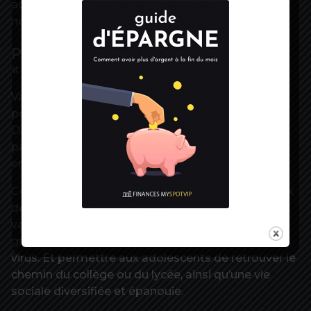
adultes ne permettrait même plus d’éviter une
nouvelle vague épidémique.
Parvenir à une vaccination
« homogène »
Vacciner la moitié des adolescents serait efficace
pour parer un redémarrage de la circulation virale.
Dans le dernier sondage Coviprev, 47 % des
parents se disent d’accord pour faire vacciner leur
enfant.
Cependant, plutôt que de mettre en avant un taux
de vaccination, la HAS insiste sur l’intérêt d’une
vaccination « homogène » sur le territoire et par
groupes d’âge. Il faut résorber les réservoirs du
virus. Et permettre aux adolescents de retrouver le
chemin du collège ou du lycée, ainsi qu’une vie
sociale diversifiée et épanouie.