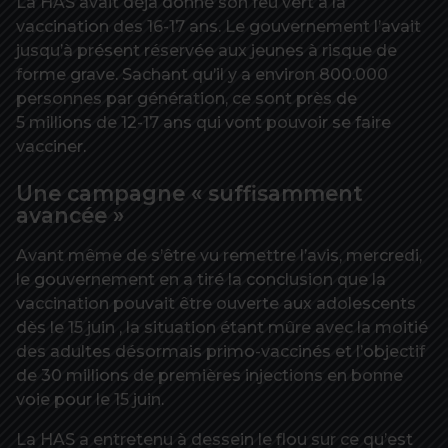
La HAS avait déjà donné son feu vert à la
vaccination des 16-17 ans. Le gouvernement l’avait
jusqu’à présent réservée aux jeunes à risque de
forme grave. Sachant qu’il y a environ 800.000
personnes par génération, ce sont près de
5 millions de 12-17 ans qui vont pouvoir se faire
vacciner.
Une campagne « suffisamment
avancée »
Avant même de s’être vu remettre l’avis, mercredi,
le gouvernement en a tiré la conclusion que la
vaccination pouvait être ouverte aux adolescents
dès le 15 juin , la situation étant mûre avec la moitié
des adultes désormais primo-vaccinés et l’objectif
de 30 millions de premières injections en bonne
voie pour le 15 juin.
La HAS a entretenu à dessein le flou sur ce qu’est