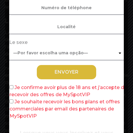
le vaccin ».
La braderie de Lille annulée
Les positions commencent à se tendre. La maire
de Lille, Martine Aubry, a annoncé mardi
Le sexe
l’annulation de la braderie, qui devait rassembler
des centaines de milliers de personnes les 4 et
5 septembre, un « crève-coeur » dicté par « la
nécessaire poursuite de la vaccination qui n’a pas
encore atteint un niveau suffisant, ainsi que l’arrivée
de nouveaux variants ».
Je confirme avoir plus de 18 ans et j’accepte de
Olivier Véran et la ministre déléguée à l’Autonomie,
recevoir des offres de MySpotVIP
Brigitte Bourguignon, ont écrit aux directeurs
Je souhaite recevoir les bons plans et offres
d’hôpitaux et de maisons de retraite lundi pour les
commerciales par email des partenaires de
menacer de rendre obligatoire la vaccination des
MySpotVIP
soignants : « Notre objectif est que d’ici le mois de
septembre, au moins 80 % des professionnels des
Lorsque vous vous inscrivez et vous