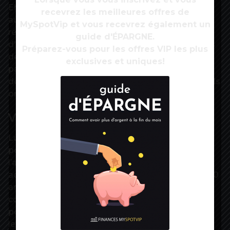
Ehpad et des établissements de santé aient reçu
recevrez les meilleures offres de
au moins une dose », écrivent-ils dans ce courrier
MySpotVip et vous recevrez également un
révélé par l’AFP. « A défaut, nous ouvrirons la voie
guide d'ÉPARGNE.
d’une obligation vaccinale pour les professionnels
Préparez-vous pour les offres VIP les plus
de santé », ajoutent-ils en désignant plus
exclusives et uniques!
particulièrement les Ehpad et les unités de soins
de longue durée où « seuls 55 % des professionnels
ont reçu au moins une dose ».
Vacciner les adolescents
Lundi, l’Institut Pasteur a prépublié une étude
portant sur le risque de rebond épidémique à
l’automne. Il table sur 30 % de vaccination des
adolescents, 70 % pour les adultes de moins de 60
ans, 90 % au-delà. Un pic d’hospitalisations
comparable à celui de la deuxième vague est
possible si toutes les mesures de contrôle sont
levées, mais il sera également beaucoup moins