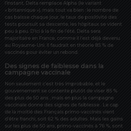
l’instant, Delta remplace Alpha (le variant
« britannique »), mais tout va bien : le nombre de
cas baisse chaque jour, le taux de positivité des
tests poursuit sa descente, les hôpitaux se vident
peu à peu. D’ici à la fin de l’été, Delta sera
majoritaire en France, comme il l’est déjà devenu
au Royaume-Uni. Il faudrait en théorie 85 % de
vaccinés pour éviter un rebond.
Des signes de faiblesse dans la
campagne vaccinale
Non seulement c’est très improbable, et le
gouvernement se contente plutôt de viser 85 %
des plus de 50 ans , mais en plus la campagne
vaccinale donne des signes de faiblesse . Le cap
de la moitié des Français primo-vaccinés vient
d’être franchi, soit 62 % des adultes. Mais les gains
sur les plus de 50 ans, primo-vaccinés à 76 %, sont