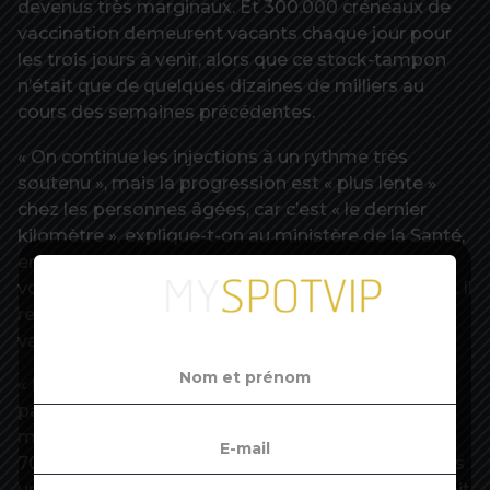
devenus très marginaux. Et 300.000 créneaux de
vaccination demeurent vacants chaque jour pour
les trois jours à venir, alors que ce stock-tampon
n’était que de quelques dizaines de milliers au
cours des semaines précédentes.
« On continue les injections à un rythme très
soutenu », mais la progression est « plus lente »
chez les personnes âgées, car c’est « le dernier
kilomètre », explique-t-on au ministère de la Santé,
en faisant remarquer que 80 à 85 % des rendez-
vous sont désormais pris par les moins de 50 ans. Il
reste 4,8 millions de Français de plus de 55 ans à
vacciner.
« Le vaccin est efficace contre le variant Delta,
particulièrement avec deux doses », plaide le
ministère, qui met en avant un score dépassant
70 % de protection contre les formes graves après
une dose, et 90 % après deux doses, « quel que soit