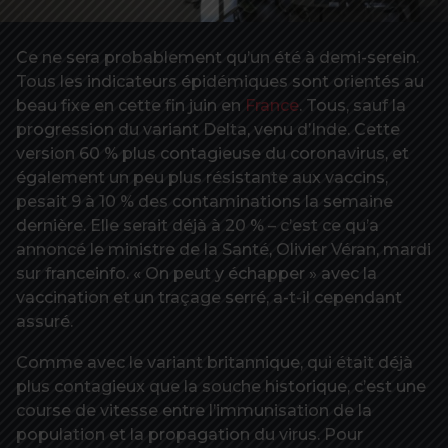
Ce ne sera probablement qu’un été à demi-serein.
Tous les indicateurs épidémiques sont orientés au
beau fixe en cette fin juin en
France
. Tous, sauf la
progression du variant Delta, venu d’Inde. Cette
version 60 % plus contagieuse du coronavirus, et
également un peu plus résistante aux vaccins,
pesait 9 à 10 % des contaminations la semaine
dernière. Elle serait déjà à 20 % – c’est ce qu’a
annoncé le ministre de la Santé, Olivier Véran, mardi
sur franceinfo. « On peut y échapper » avec la
vaccination et un traçage serré, a-t-il cependant
assuré.
Comme avec le variant britannique, qui était déjà
plus contagieux que la souche historique, c’est une
course de vitesse entre l’immunisation de la
population et la propagation du virus. Pour