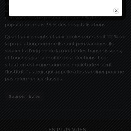
difficile d’endiguer la circulation virale, grâce à la
vaccination, estiment les chercheurs. Les seniors
non-vaccinés ne pèseraient que 3 % de la
population, mais 35 % des hospitalisations.
Quant aux enfants et aux adolescents, soit 22 % de
la population, comme ils sont peu vaccinés, ils
seraient à l’origine de la moitié des transmissions,
et touchés par la moitié des infections. Leur
situation est « une source d’inquiétude », écrit
l’Institut Pasteur, qui appelle à les vacciner pour ne
pas refermer les classes.
Source:
Echos
LES PLUS VUES