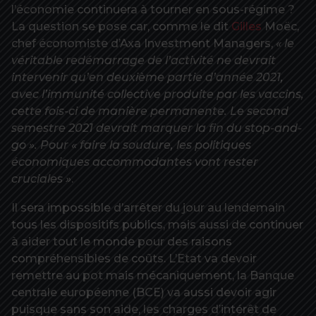
l’économie continuera à tourner en sous-régime ?
La question se pose car, comme le dit
Gilles
Moëc,
chef économiste d’Axa Investment Managers,
« le
véritable redémarrage de l’activité ne devrait
intervenir qu’en deuxième partie d’année 2021,
avec l’immunité collective produite par les vaccins,
cette fois-ci de manière permanente. Le second
semestre 2021 devrait marquer la fin du stop-and-
go ». Pour « faire la soudure, les politiques
économiques accommodantes vont rester
cruciales »
.
Il sera impossible d’arrêter du jour au lendemain
tous les dispositifs publics, mais aussi de continuer
à aider tout le monde pour des raisons
compréhensibles de coûts. L’Etat va devoir
remettre au pot mais mécaniquement, la Banque
centrale européenne (BCE) va aussi devoir agir
puisque sans son aide, les charges d’intérêt de