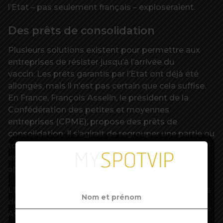
l’Etat – pas seulement français – exploseraient.
Des prêts de consolidation
Plusieurs solutions existent pour permettre aux
entreprises de résister jusqu’à l’arrivée du
vaccin. Les prêts garantis par l’Etat ont déjà été
allongés, mais il n’est pas certain que cela suffise.
En France, François Asselin, le président de la
Confédération des petites et moyennes
entreprises (CPME), propose des prêts de
consolidation. Il s’agirait de regrouper une partie ou
tous les emprunts contractés par l’entreprise. Ces
emprunts seraient transformés en un prêt unique
allongé, via le concours des banques et de l’Etat.
L’idée est d’étaler dans le temps les engagements
des entreprises pour leur permettre d’y faire face.
Avec un problème : demander aux banques de