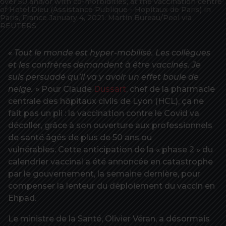
over 50 and/or with co-morbidities, at the vaccination centre
of Hotel Dieu (Assistance Publique - Hopitaux de Paris) in
Paris, France January 4, 2021. Martin Bureau/Pool via
REUTERS
« Tout le monde est hyper-mobilisé. Les collègues
et les confrères demandent à être vaccinés. Je
suis persuadé qu’il va y avoir un effet boule de
neige. »
Pour Claude
Dussart
, chef de la pharmacie
centrale des hôpitaux civils de Lyon (HCL), ça ne
fait pas un pli : la vaccination contre le Covid va
décoller, grâce à son ouverture aux professionnels
de santé âgés de plus de 50 ans ou
vulnérables. Cette anticipation de la « phase 2 » du
calendrier vaccinal a été annoncée en catastrophe
par le gouvernement, la semaine dernière, pour
compenser la lenteur du déploiement du vaccin en
Ehpad.
Le ministre de la Santé, Olivier Véran, a désormais