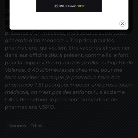
Olivier Véran veut
« permettre à des infirmiers et
demain d’autres professionnels de santé de
réaliser le geste vaccinal, pas forcément en
présence d’un médecin, mais sous la supervision
générale d’un médecin. »
Trop flou pour les
pharmaciens, qui veulent être vaccinés et vacciner
dans leur officine dès à présent, comme ils le font
pour la grippe.
« Pourquoi dois-je aller à l’hôpital de
Valence, à 40 kilomètres de chez moi, pour me
faire vacciner alors que je pouvais le faire à la
pharmacie ? Et pourquoi imposer une prescription
médicale, on n’est pas des enfants ! »
s’exclame
Gilles Bonnefond, le président du syndicat de
pharmaciens USPO.
Source:
Echos