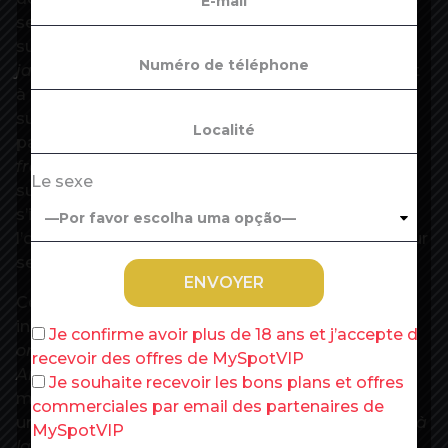
se faire injecter leur première dose à l’hôpital. La
suite de la phase 2 commencera
« avant la fin
janvier »
, avec l’éligibilité des plus de 75 ans vivant
à domicile, soit 5 millions de personnes
supplémentaires, a-t-il aussi annoncé. Certains
patients plus jeunes, hospitalisés avec
« des
fragilités particulières »
, pourront être immunisés
Le sexe
sur place. Enfin, pour le reste des Français qui
s’impatientent, le ministre de la Santé a annoncé
l’ouverture prochaine des inscriptions en ligne pour
se faire vacciner.
Cette accélération est cependant jugée encore
insuffisante par certains.
« Pourquoi ne vaccine-t-
Je confirme avoir plus de 18 ans et j’accepte de
on pas simplement ? Comme les Israéliens, les
recevoir des offres de MySpotVIP
Anglais ou les Allemands ? »
, ont demandé ce
Je souhaite recevoir les bons plans et offres
mardi dans une tribune publiée par « Le Parisien »
commerciales par email des partenaires de
une trentaine de médecins, réclamant
« un accès à
MySpotVIP
la vaccination généralisée à tous les soignants