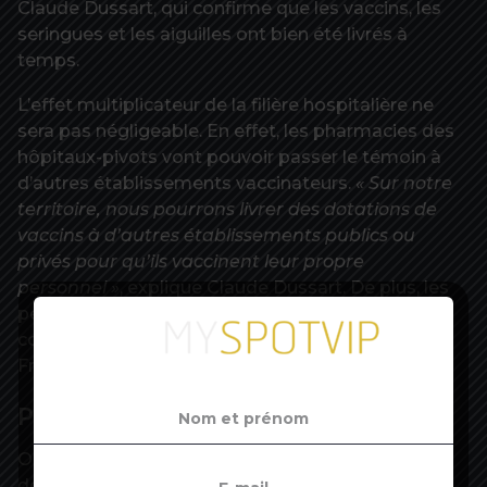
Claude Dussart, qui confirme que les vaccins, les
seringues et les aiguilles ont bien été livrés à
temps.
L’effet multiplicateur de la filière hospitalière ne
sera pas négligeable. En effet, les pharmacies des
hôpitaux-pivots vont pouvoir passer le témoin à
d’autres établissements vaccinateurs.
« Sur notre
territoire, nous pourrons livrer des dotations de
vaccins à d’autres établissements publics ou
privés pour qu’ils vaccinent leur propre
personnel »
, explique Claude Dussart. De plus, les
personnels non-soignants sont aussi éligibles, a
confirmé, ce mardi, la Fédération hospitalière de
France (FHF).
Préréservations en ligne
Olivier Véran a, en outre, annoncé que les aides à
domicile et les pompiers pouvaient dès à présent