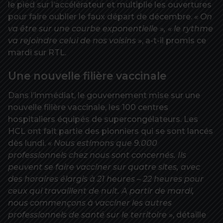
le pied sur l’accélérateur et multiplie les ouvertures
pour faire oublier le faux départ de décembre.
« On
va être sur une courbe exponentielle », « le rythme
va rejoindre celui de nos voisins »
, a-t-il promis ce
mardi sur RTL.
Une nouvelle filière vaccinale
Dans l’immédiat, le gouvernement mise sur une
nouvelle filière vaccinale, les 100 centres
hospitaliers équipés de supercongélateurs. Les
HCL ont fait partie des pionniers qui se sont lancés
dès lundi.
« Nous estimons que 9.000
professionnels chez nous sont concernés. Ils
peuvent se faire vacciner sur quatre sites, avec
des horaires élargis à 21 heures – 22 heures pour
ceux qui travaillent de nuit. A partir de mardi,
nous commençons à vacciner les autres
professionnels de santé sur le territoire »
, détaille