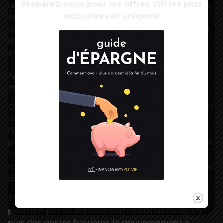
Préparez-vous pour les offres VIP les plus
la Fédération des cinémas. Ne pas rouvrir le 15, « ce
exclusives et uniques!
serait un vrai coup dur, un coup de massue » alors
que « les salles se sont préparées à rouvrir, ont fait
leurs programmes, ont remis en place leurs
équipes ».
Noël préservé, le réveillon du 31
menacé ?
Difficile d’imaginer un revirement total de l’exécutif
avant les fêtes, sauf si un rebond important de
l’épidémie se dessine. L’exécutif a déclaré à
plusieurs reprises que les Français pourront passer
Noël en famille et se déplacer. Toutefois, certains
réfléchissent à durcir les recommandations pour le
réveillon du 31 décembre.
En France, il est déjà certain que les fêtes ne
pourront pas se dérouler comme d’habitude. En
plus des gestes barrières, le gouvernement a