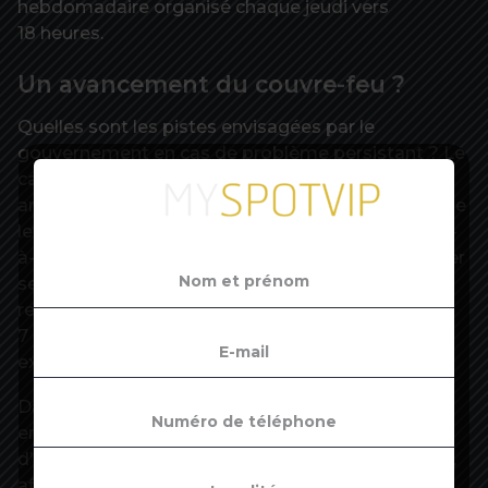
hebdomadaire organisé chaque jeudi vers
18 heures.
Un avancement du couvre-feu ?
Quelles sont les pistes envisagées par le
gouvernement en cas de problème persistant ? Le
calendrier du déconfinement, tel qu’il a été
annoncé le 24 novembre, prévoit actuellement une
levée du confinement le mardi 15 décembre, c’est-
à-dire la fin de l’attestation en vigueur pour justifier
ses sorties. Le confinement strict est censé être
remplacé par un couvre-feu de 21 heures à
7 heures, sauf les 24 et 31 décembre,
exceptionnellement épargnés par les restrictions.
Dans ce nouveau contexte, le gouvernement
envisagerait de mettre en place un couvre-feu
d’une plus grande amplitude, à partir de 17 heures,
afin de limiter les flux de personnes, selon des