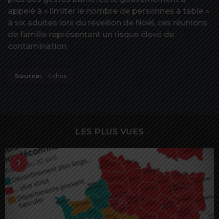
appelé à « limiter le nombre de personnes à table »
à six adultes lors du réveillon de Noël, ces réunions
de famille représentant un risque élevé de
contamination.
Source:
Echos
LES PLUS VUES
1