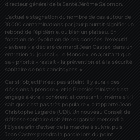
directeur général de la Santé Jérôme Salomon.
L’actuelle stagnation du nombre de cas autour de
10.000 contaminations par jour pourrait signifier un
rebond de l’épidémie, ou bien un plateau. En
fonction de l’évolution de ces données, l’exécutif
« avisera » a déclaré ce mardi Jean Castex, dans un
entretien au journal « Le Monde », en ajoutant que
sa « priorité » restait « la prévention et à la sécurité
sanitaire de nos concitoyens. »
Car si l’objectif n’est pas atteint, il y aura « des
décisions à prendre », et le Premier ministre s’est
engagé à être « cohérent et constant », même s’« il
sait que c’est pas très populaire », a rapporté Jean-
Christophe Lagarde (UDI). Un nouveau Conseil de
défense sanitaire doit être organisé mercredi à
l’Elysée afin d’aviser de la marche à suivre, puis
Jean Castex prendra la parole lors du point