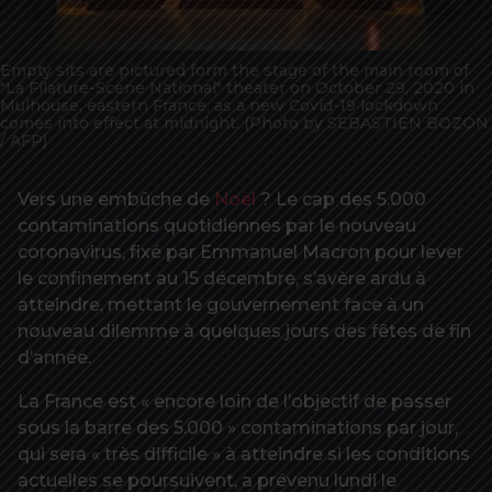
Empty sits are pictured form the stage of the main room of
"La Filature-Scene National" theater on October 29, 2020 in
Mulhouse, eastern France, as a new Covid-19 lockdown
comes into effect at midnight. (Photo by SEBASTIEN BOZON
/ AFP)
Vers une embûche de
Noël
? Le cap des 5.000
contaminations quotidiennes par le nouveau
coronavirus, fixé par Emmanuel Macron pour lever
le confinement au 15 décembre, s’avère ardu à
atteindre, mettant le gouvernement face à un
nouveau dilemme à quelques jours des fêtes de fin
d’année.
La France est « encore loin de l’objectif de passer
sous la barre des 5.000 » contaminations par jour,
qui sera « très difficile » à atteindre si les conditions
actuelles se poursuivent, a prévenu lundi le