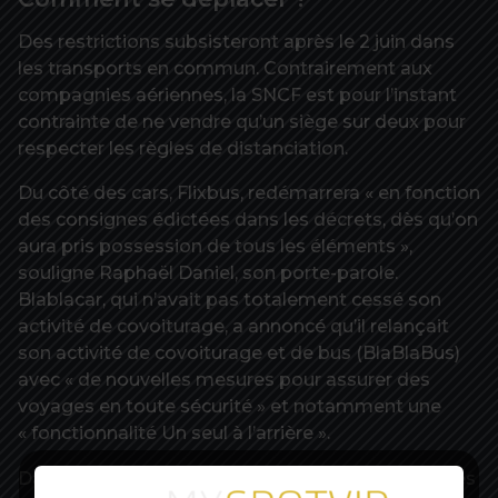
Des restrictions subsisteront après le 2 juin dans
les transports en commun. Contrairement aux
compagnies aériennes, la SNCF est pour l’instant
contrainte de ne vendre qu’un siège sur deux pour
respecter les règles de distanciation.
Du côté des cars, Flixbus, redémarrera « en fonction
des consignes édictées dans les décrets, dès qu’on
aura pris possession de tous les éléments »,
souligne Raphaël Daniel, son porte-parole.
Blablacar, qui n’avait pas totalement cessé son
activité de covoiturage, a annoncé qu’il relançait
son activité de covoiturage et de bus (BlaBlaBus)
avec « de nouvelles mesures pour assurer des
voyages en toute sécurité » et notamment une
« fonctionnalité Un seul à l’arrière ».
Dans les airs, l’aéroport de Paris-Orly reprendra ses