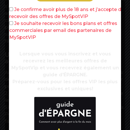
s’est réjouie l’hôtellerie de plein air après les
Je confirme avoir plus de 18 ans et j’accepte de
annonces du gouvernement. Mi-mai, les 8.000
recevoir des offres de MySpotVIP
campings français s’étaient dits « prêts » à rouvrir
Je souhaite recevoir les bons plans et offres
pour l’été et ont mis en place un protocole
commerciales par email des partenaires de
sanitaire qui « assure la distanciation », selon leur
MySpotVIP
fédération.
Une majorité de lieux de loisir
Lorsque vous vous inscrivez et vous
accessible
recevrez les meilleures offres de
MySpotVip et vous recevrez également un
Au-delà d’être autorisés à se déplacer, les Français
guide d'ÉPARGNE.
devraient aussi pouvoir profiter d’activités de loisir
Préparez-vous pour les offres VIP les plus
pendant de leurs vacances d’été. A compter du
exclusives et uniques!
2 juin les plages, les lacs, les plans d’eau, ou encore
les parcs de loisirs avec « une jauge maximale de
5.000 personnes » seront de nouveaux accessibles.
Pour les parcs de loisirs situés en zone orange, il
faudra toutefois attendre le 22 juin.