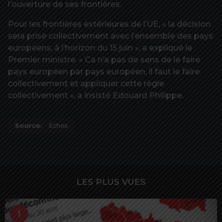
l’ouverture de ses frontières.
Pour les frontières extérieures de l’UE, « la décision
sera prise collectivement avec l’ensemble des pays
européens, à l’horizon du 15 juin », a expliqué le
Premier ministre. « Ca n’a pas de sens de le faire
pays européen par pays européen, il faut le faire
collectivement et appliquer cette règle
collectivement », a insisté Edouard Philippe.
Source:
Echos
LES PLUS VUES
1