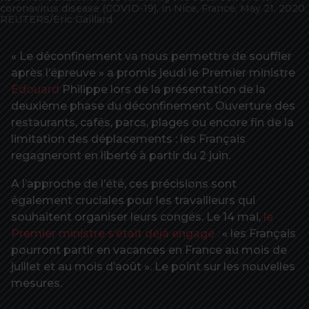
coronavirus disease (COVID-19), in Nice, France, May 21, 2020.
REUTERS/Eric Gaillard
« Le déconfinement va nous permettre de souffler
après l’épreuve » a promis jeudi le Premier ministre
Edouard
Philippe lors de la présentation de la
deuxième phase du déconfinement. Ouverture des
restaurants, cafés, parcs, plages ou encore fin de la
limitation des déplacements : les Français
regagneront en liberté à partir du 2 juin.
A l’approche de l’été, ces précisions sont
également cruciales pour les travailleurs qui
souhaitent organiser leurs congés. Le 14 mai,
le
Premier ministre s’était déjà engagé :
« les Français
pourront partir en vacances en France au mois de
juillet et au mois d’août ». Le point sur les nouvelles
mesures.