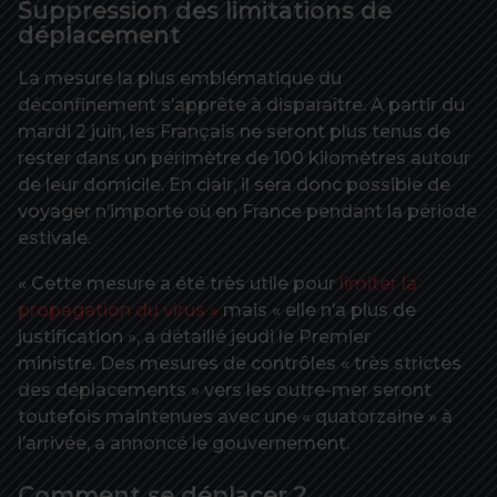
Suppression des limitations de
déplacement
La mesure la plus emblématique du
déconfinement s’apprête à disparaître. A partir du
mardi 2 juin, les Français ne seront plus tenus de
rester dans un périmètre de 100 kilomètres autour
de leur domicile. En clair, il sera donc possible de
voyager n’importe où en France pendant la période
estivale.
« Cette mesure a été très utile pour
limiter la
propagation du virus »
mais « elle n’a plus de
justification », a détaillé jeudi le Premier
ministre. Des mesures de contrôles « très strictes
des déplacements » vers les outre-mer seront
toutefois maintenues avec une « quatorzaine » à
l’arrivée, a annoncé le gouvernement.
Comment se déplacer ?