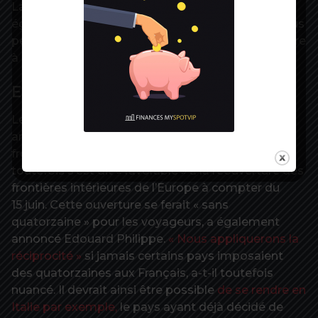
La réouverture des musées et monuments est
également prévue pour le 2 juin. Enfin, pour les plus
petits, les colonies de vacances pourront reprendre
à compter du 22 juin.
Et à l’étranger ?
Les modalités restent plus floues pour les
amateurs de voyages à travers le monde. Les
frontières sont toujours fermées. La France
toutefois s’est dit « favorable » à la réouverture des
frontières intérieures de l’Europe à compter du
15 juin. Cette ouverture se ferait « sans
quatorzaine » pour les voyageurs, a également
annoncé Edouard Philippe.
« Nous appliquerons la
réciprocité »
si jamais certains pays imposaient
des quatorzaines aux Français, a-t-il toutefois
nuancé. Il devrait ainsi être possible
de se rendre en
Italie par exemple,
le pays ayant déjà décidé de