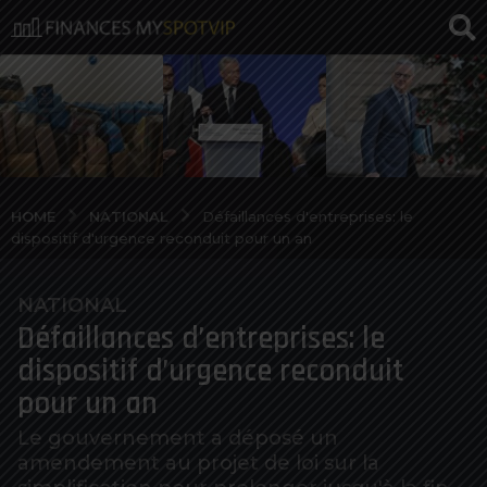
NATIONAL
HOME
Défaillances d'entreprises: le
dispositif d'urgence reconduit pour un an
NATIONAL
6
Défaillances d’entreprises: le
a
n
dispositif d’urgence reconduit
o
pour un an
s
a
Le gouvernement a déposé un
amendement au projet de loi sur la
g