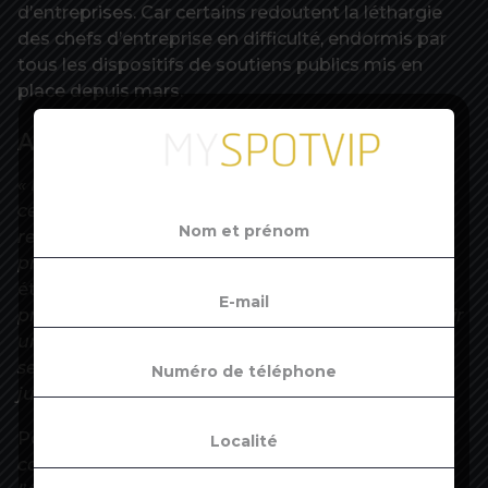
d’entreprises. Car certains redoutent la léthargie
des chefs d’entreprise en difficulté, endormis par
tous les dispositifs de soutiens publics mis en
place depuis mars.
Atténuer la vague
« Il faut tout faire pour atténuer la vague et pour
cela, il faut inviter les entreprises en difficulté à
rencontrer le tribunal au plus vite en amont des
problèmes »
, résume Thierry Millon, directeur des
études de la société Altares.
« La moitié des
procédures de sauvegardes permettent d’obtenir
un plan de continuation d’activité contre
seulement un quart des redressements
judiciaires »
, rappelle-t-il.
Pour cet expert,
« une défaillance a toujours des
conséquences sur les salariés mais aussi sur