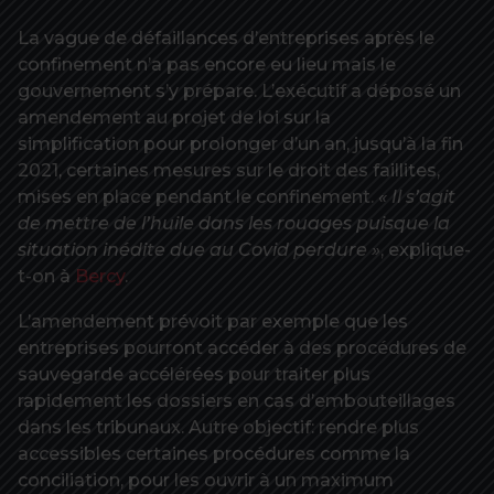
La vague de défaillances d’entreprises après le
confinement n’a pas encore eu lieu mais le
gouvernement s’y prépare. L’exécutif a déposé un
amendement au projet de loi sur la
simplification pour prolonger d’un an, jusqu’à la fin
2021, certaines mesures sur le droit des faillites,
mises en place pendant le confinement.
« Il s’agit
de mettre de l’huile dans les rouages puisque la
situation inédite due au Covid perdure »
, explique-
t-on à
Bercy
.
L’amendement prévoit par exemple que les
entreprises pourront accéder à des procédures de
sauvegarde accélérées pour traiter plus
rapidement les dossiers en cas d’embouteillages
dans les tribunaux. Autre objectif: rendre plus
accessibles certaines procédures comme la
conciliation, pour les ouvrir à un maximum