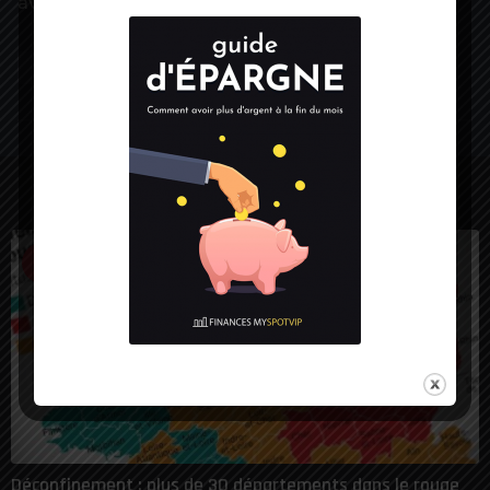
avocats.
Source:
Echos
LES PLUS VUES
1
Déconfinement : plus de 30 départements dans le rouge