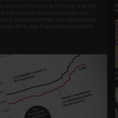
D
 en réanimation à l'hôpital à la mi-
r
a été un peu moins violente que
nt à reprogrammer des opérations
s de 20 % des Franciliens auraient
C
c