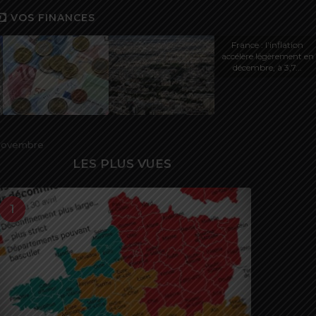
VOS FINANCES
France : l’inflation
accélère légèrement en
décembre, à 3,7...
n novembre
LES PLUS VUES
1