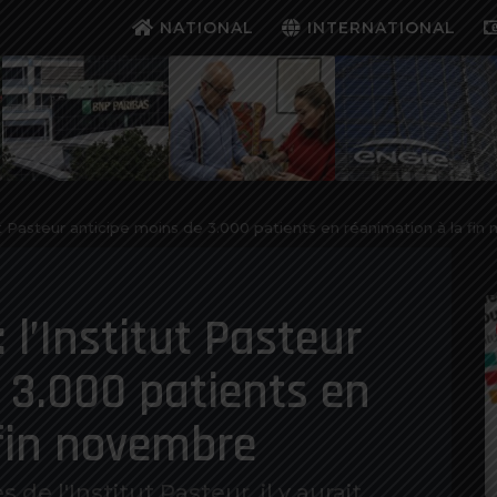
NATIONAL
INTERNATIONAL
tut Pasteur anticipe moins de 3.000 patients en réanimation à la fi
 l’Institut Pasteur
 3.000 patients en
 fin novembre
 de l'Institut Pasteur, il y aurait