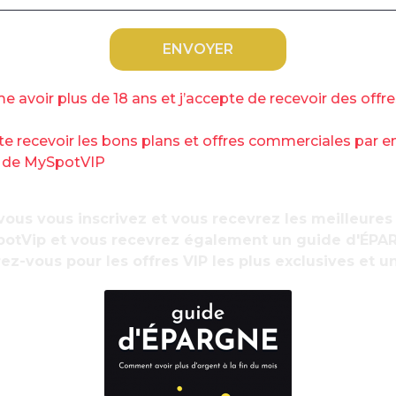
ent – Emmanuel Macron doit s’exprimer à ce
 Covid en réanimation, le pic ayant été atteint
ar ces patients. L’Institut Pasteur dessine une
me avoir plus de 18 ans et j’accepte de recevoir des offr
ec moins de 1.500 personnes en réanimation
R
te recevoir les bons plans et offres commerciales par e
d
s de MySpotVIP
ous vous inscrivez et vous recevrez les meilleures
otVip et vous recevrez également un guide d'ÉPA
ez-vous pour les offres VIP les plus exclusives et u
as été franchis : ni les 9.000 lits de
ondaient à une hypothèse sans confinement ni
fondés sur l’hypothèse d’un confinement
temps . Prévoir une moindre efficacité était
es sont restées ouvertes et que de nombreux
il. Néanmoins, on peut supposer que le port
es et l’éducation sanitaire des Français ont