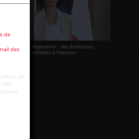
es de
énovation des logements : des économies
mail des
’énergie substantielles à l’horizon
 offres de
RGNE.
niques!