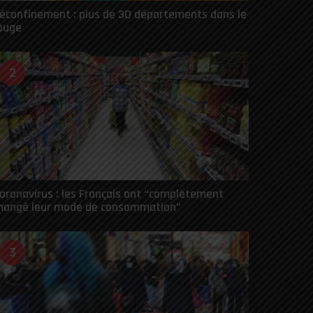
éconfinement : plus de 30 départements dans le
ouge
2
oronavirus : les Français ont “complètement
hangé leur mode de consommation”
3