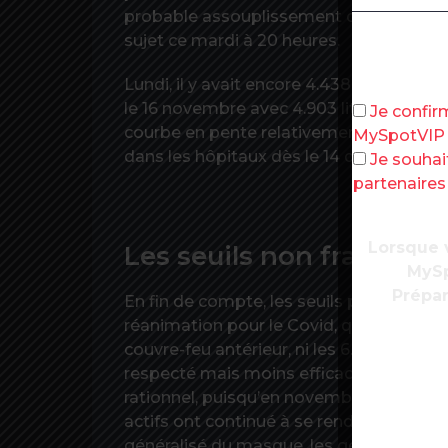
probable assouplissement du confinem
sujet ce mardi à 20 heures.
Lundi, il y avait encore 4.438 malades du
le 16 novembre avec 4.903 lits occupés p
Je confir
courbe en pente relativement douce, av
MySpotVIP
dans les hôpitaux dès le 14 décembre.
Je souhai
partenaire
Lorsque v
Les seuils non franchis
MySp
Prépar
En fin de compte, les seuils prévus n’ont p
réanimation pour le Covid, qui corresp
couvre-feu antérieur, ni les 6.000 lits, 
respecté mais moins efficace qu’au prin
rationnel, puisqu’en novembre les écol
actifs ont continué à se rendre au trava
généralisé du masque, les gestes barrièr