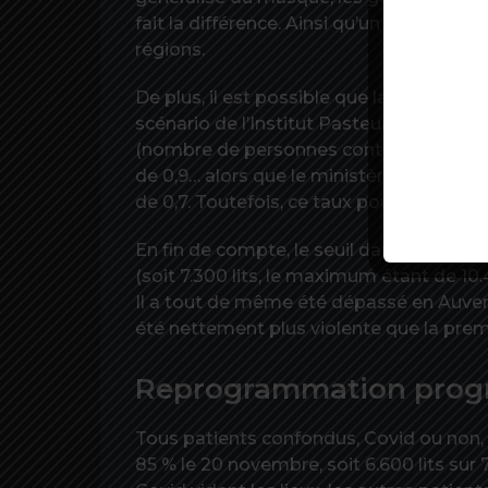
fait la différence. Ainsi qu’un début d’e
régions.
De plus, il est possible que la réalité s’
scénario de l’Institut Pasteur se fonde 
(nombre de personnes contaminées en 
de 0,9… alors que le ministère de la Sant
de 0,7. Toutefois, ce taux pourrait remon
En fin de compte, le seuil dangereux d
(soit 7.300 lits, le maximum étant de 10.4
Il a tout de même été dépassé en Auve
été nettement plus violente que la pre
Reprogrammation progr
Tous patients confondus, Covid ou non, 
85 % le 20 novembre, soit 6.600 lits sur 