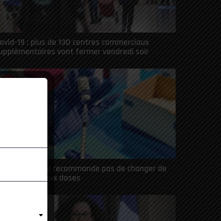
ovid-19 : plus de 130 centres commerciaux
upplémentaires vont fermer vendredi soir
4
ovid : l’OMS ne recommande pas de changer de
accin entre deux doses
5