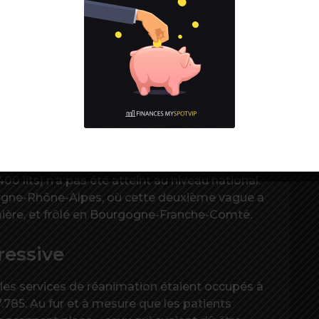
ffet d’immunité collective dans certaines
avère plus favorable que ces projections. Car le
sur un nombre de reproduction du virus
moyenne par chaque personne infectée)
é, lui, table sur un nombre de reproduction
ter avec la diminution des restrictions.
e 70 % des capacités étendues de réanimation
00 lits) n’a pas été atteint au niveau national.
rgne-Rhône-Alpes, où cette deuxième vague a
mière, et frôlé en Bourgogne-Franche-Comté.
essive
les services de réanimation étaient occupés à
7.785. Au fur et à mesure que les patients