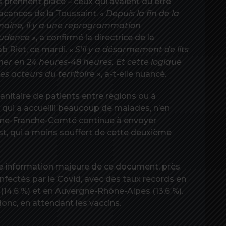
ts prennent place – ceux qui avaient dû être
acances de la Toussaint.
« Depuis la fin de la
maine, il y a une reprogrammation
rudence »
, a confirmé la directrice de la
b Riet, ce mardi.
« S’il y a désarmement de lits
rmer en 24 heures-48 heures. Et cette logique
s acteurs du territoire »
, a-t-elle nuancé.
nitaire de patients entre régions ou à
, qui a accueilli beaucoup de malades, n’en
ogne-Franche-Comté continue à envoyer
st, qui a moins souffert de cette deuxième
utre information majeure de ce document, près
nfectés par le Covid, avec des taux records en
 (14,6 %) et en Auvergne-Rhône-Alpes (13,6 %).
donc, en attendant les vaccins.