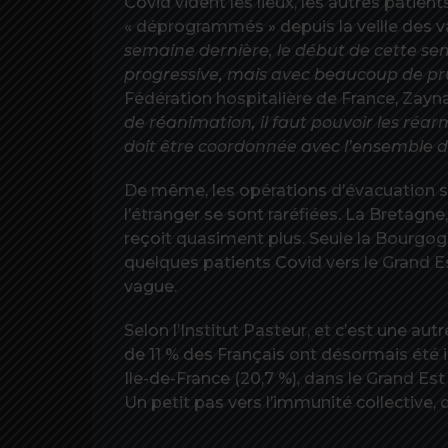
Covid vident les lieux, les autres patien
« déprogrammés » depuis la veille des v
semaine dernière, le début de cette se
progressive, mais avec beaucoup de p
Fédération hospitalière de France, Zayna
de réanimation, il faut pouvoir les réa
doit être coordonnée avec l’ensemble de
De même, les opérations d’évacuation sa
l’étranger se sont raréfiées. La Bretagne
reçoit quasiment plus. Seule la Bourg
quelques patients Covid vers le Grand E
vague.
Selon l’Institut Pasteur, et c’est une a
de 11 % des Français ont désormais été i
Ile-de-France (20,7 %), dans le Grand Est
Un petit pas vers l’immunité collective, 