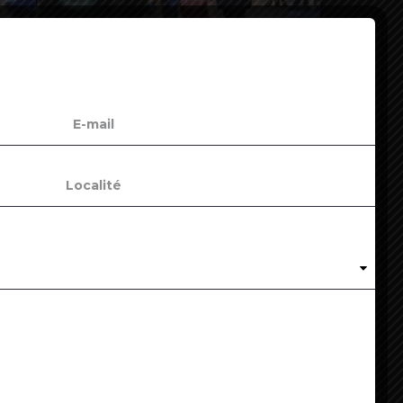
ovid-19 : plus de 130 centres commerciaux
upplémentaires vont fermer vendredi soir
4
ovid : l’OMS ne recommande pas de changer de
accin entre deux doses
5