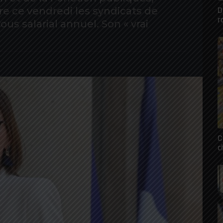
D
e ce vendredi les syndicats de
r
us salarial annuel. Son « vrai
C
c