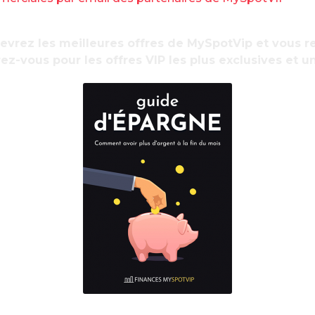
ères
cevrez les meilleures offres de MySpotVip et vous
ez-vous pour les offres VIP les plus exclusives et u
a été décalée pour cause de remaniement
e ce rendez-vous ne soient abordés que des
e numéro Un de la FSU. Alors que le lancement
R
s appétits , sa conclusion n’a fait que
d
é d’obtenir des mesures pour les autres
ière étude de l’Insee sur le pouvoir d’achat des
ien sûr dans toutes les têtes.
« 1 % coûte
pelle le leader de la Fédération générale des
rolier. Mais en réalité, peu y croient alors que
s, à deux exceptions très électorales près,
e nous donne des perspectives, les agents sont
n-hospitaliers qui n’ont pas eu la prime
e général de l’UNSA.