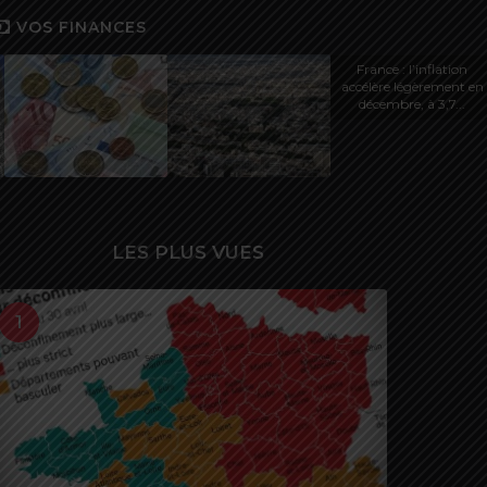
VOS FINANCES
France : l’inflation
accélère légèrement en
décembre, à 3,7...
LES PLUS VUES
1