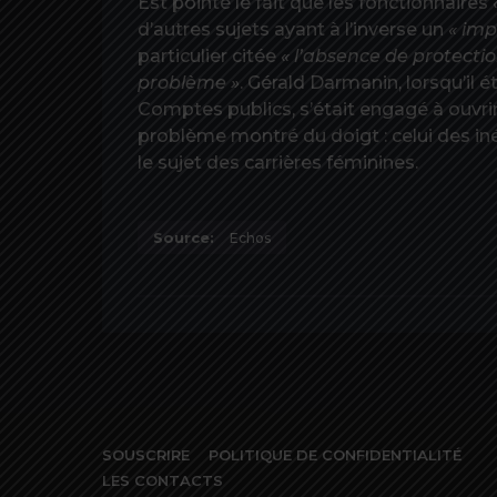
Est pointé le fait que les fonctionnaires
d’autres sujets ayant à l’inverse un
« imp
particulier citée
« l’absence de protecti
problème »
. Gérald Darmanin, lorsqu’il é
Comptes publics, s’était engagé à ouvrir 
problème montré du doigt : celui des i
le sujet des carrières féminines.
Source:
Echos
SOUSCRIRE
POLITIQUE DE CONFIDENTIALITÉ
LES CONTACTS