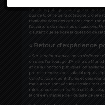
« Il faut des mesures immédiates »
, in
fonctions publiques souligne en outre q
bas de la grille de la catégorie C a été 
revalorisations des carrières conclu sou
l’ouverture de nouvelles discussions.
d’autant que se pose la question de l’att
« Retour d’expérience p
« Sur le point d’indice, on va s’efforcer
on dans l’entourage d’Amélie de Montcha
et de la Fonction publiques, on souligne
premier rendez-vous salarial depuis l’é
Covid à faire »
. Sont d’ores et déjà identi
majeures qu’ont vécues certains métiers
ministères concernés. Et à côté de cela, 
la crise en matière de
« qualité de vie et