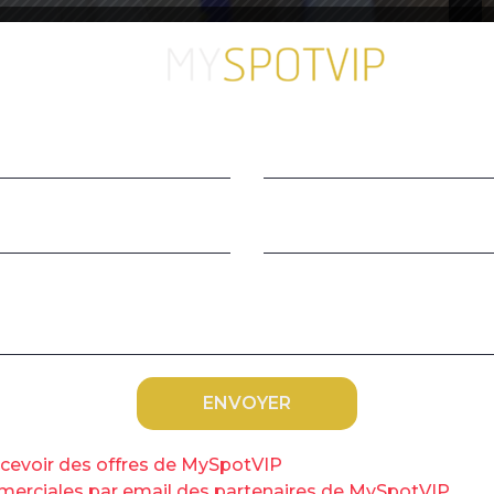
C
s
rvices Amelie de Montchalin arrives to attend the first
uffle, at the Elysee Palace on July 7, 2020. (Photo by
uvelle ministre de la Fonction publique, Amélie
érale, les syndicats de fonctionnaires – qu’elle a
tances officielles – ont été
« plutôt
s d’un de leurs dirigeants. Mais ce vendredi
C
e l’un d’eux. Le sujet sur lequel la ministre et les
v
her est en effet hautement sensible puisqu’il
n verra si sa volonté de dialogue social, qui
de ton, il est vrai général avec le
recevoir des offres de MySpotVIP
elle »
, prévient un syndicaliste.
ommerciales par email des partenaires de MySpotVIP