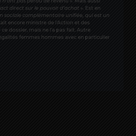
« n’ont pas perdu de revenu »
. Mais aussi
act direct sur le pouvoir d’achat »
. Est en
on sociale complémentaire unifiée, qui est un
tait encore ministre de l’Action et des
ce dossier, mais ne l’a pas fait. Autre
négalités femmes hommes avec en particulier