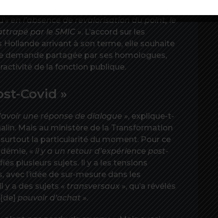
siste Mylène Jacquot. La numéro un de la CFDT
u’
« en l’absence de revalorisation du point, le
rattrapé par le SMIC »
. L’accord sur les
s Hollande arrivant à son terme, elle souhaite
 Une demande partagée par ses homologues,
ractivité de la fonction publique.
ost-Covid »
 d’avoir une réponse de dialogue »
, explique-t-
lin. Mais au ministère de la Transformation
 surtout la particularité du moment. Pour ce
pidémie,
« il y a un retour d’expérience post-
fiés plusieurs sujets. Il y a les tensions
, avec l’idée de sur-mesure dans les
il y a des sujets
« transversaux »
, qu’a révélés
[de]
pouvoir d’achat »
.