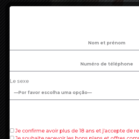
French Minister for Transformation and Public Se
weekly cabinet meeting after the government resh
Ludovic Marin / AFP)
Jusque-là, tout va bien… Alors que la no
Le sexe
de
Montchalin
, a une réputation très lib
déjà vus deux fois lors de réunions d’ins
agréablement surpris
», selon les terme
sera
« son vrai baptême du feu »
, insist
fédérations de fonctionnaires vont planc
s’agit du rendez-vous salarial annuel.
« O
s’inscrit dans le cadre d’un changement 
Je confirme avoir plus de 18 ans et j’accepte de 
changement de Premier ministre, est ré
Je souhaite recevoir les bons plans et offres c