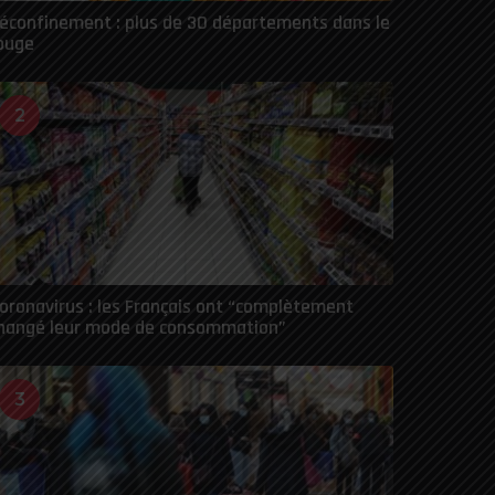
éconfinement : plus de 30 départements dans le
ouge
2
oronavirus : les Français ont “complètement
hangé leur mode de consommation”
3