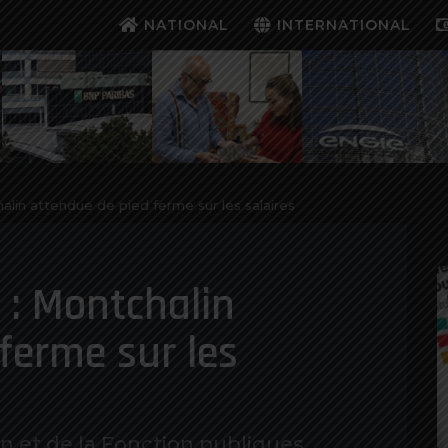
NATIONAL
INTERNATIONAL
alin attendue de pied ferme sur les salaires
 : Montchalin
ferme sur les
n et de la Fonction publiques,