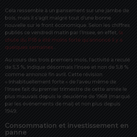
Cela ressemble à un pansement sur une jambe de
bois, mais il s’agit malgré tout d’une bonne
nouvelle sur le front économique. Selon les chiffres
publiés ce vendredi matin par l’Insee, en effet,
la
chute du PIB a été moins forte qu’annoncé il y a
quelques semaines
.
Au cours des trois premiers mois, l’activité a reculé
de 5,3 %, indique désormais l’Insee et non de 5,8 %
comme annoncé fin avril. Cette révision
« inhabituellement forte » de l’aveu même de
l’Insee fait du premier trimestre de cette année le
plus mauvais depuis le deuxième de 1968 (marqué
par les événements de mai) et non plus depuis
1949.
Consommation et investissement en
panne