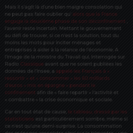
Mais il s’agit là d’une bien maigre consolation qui
ne peut pas faire oublier qu’
alors que la France
engage la deuxième phase de son déconfinement
,
l’avenir reste incertain. Mettant le gouvernement
au défi de trouver, si ce n’est la solution, tout du
moins les mots pour inciter ménages et
entreprises à aider à la relance de l’économie. A
l’image de la ministre du Travail qui, interrogée sur
Radio
Classique
avant que ne soient publiées les
données de l’Insee, a
appelé les Français à «
ressortir » et « consommer » les 60 milliards
d’euros « mis en épargne » pendant le
confinement
afin de « faire repartir » l’activité et
« combattre » la crise économique et sociale.
Car en tout état de cause,
le tableau, dressé par les
statisticiens
est particulièrement sombre, même si
ce n’est qu’une demi-surprise. La consommation