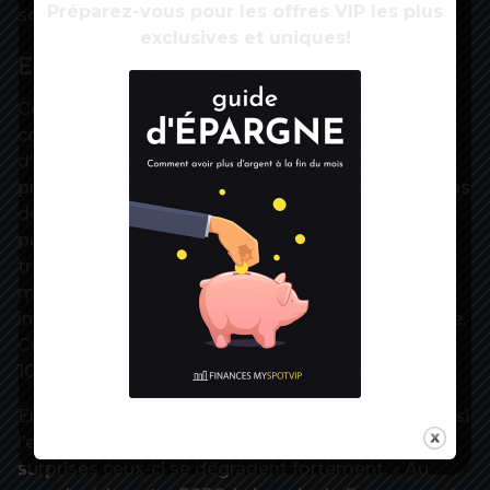
Préparez-vous pour les offres VIP les plus
sociales en espèces (+2,8 % après +0,4 %) ».
exclusives et uniques!
Envolée de l’épargne des ménages
Ces données confirment aussi que dans un
contexte anxiogène et dans l’impossibilité
d’effectuer des achats, autres que ceux de
première nécessité, les Français ont rempli leur bas
de laine. Le taux d’épargne augmente fortement
pour atteindre 19,6 % au cours du premier
trimestre, contre 15,1 % au cours des trois derniers
mois de 2019. La hausse est encore plus
impressionnante pour le taux d’épargne financière.
Celui-ci passe, d’un trimestre à l’autre, de 4,6 % à
10,4 %.
Enfin, les chiffres publiés par l’Insee mesurent aussi
l’effet de la crise sur les comptes publics. Sans
surprises ceux-ci se dégradent fortement. « Au