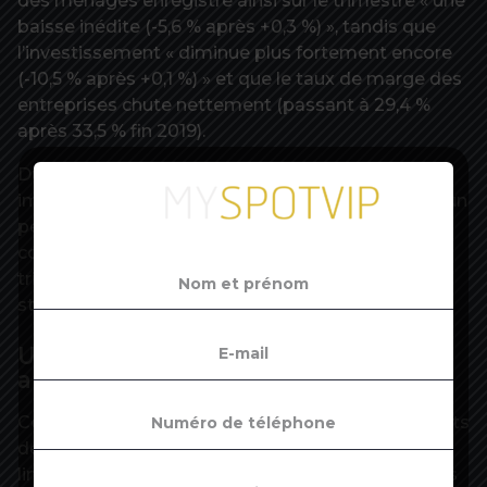
des ménages enregistre ainsi sur le trimestre « une
baisse inédite (-5,6 % après +0,3 %) », tandis que
l’investissement « diminue plus fortement encore
(-10,5 % après +0,1 %) » et que le taux de marge des
entreprises chute nettement (passant à 29,4 %
après 33,5 % fin 2019).
Du côté des échanges commerciaux, « les
importations chutent (-5,7 % après – 0,7 %), mais un
peu moins fortement que les exportations qui se
contractent de 6,1 % (après – 0,4 % au quatrième
trimestre 2019) », précise encore l’Institut de la
statistique.
Une baisse de revenus limitée grâce
aux dispositifs de solidarité
Ces chiffres permettent aussi de mesurer les effets
des contre-feux mis en place par l’exécutif afin de
limiter, autant que faire se peut, les conséquences