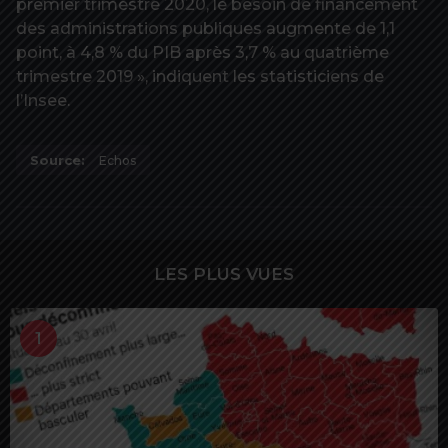
premier trimestre 2020, le besoin de financement
des administrations publiques augmente de 1,1
point, à 4,8 % du PIB après 3,7 % au quatrième
trimestre 2019 », indiquent les statisticiens de
l’Insee.
Source:
Echos
LES PLUS VUES
1