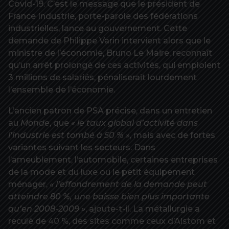
Covid-19. C’est le message que le président de
France Industrie, porte-parole des fédérations
industrielles, lance au gouvernement. Cette
demande de Philippe Varin intervient alors que le
ministre de l’économie, Bruno Le Maire, reconnaît
qu’un arrêt prolongé de ces activités, qui emploient
3 millions de salariés, pénaliserait lourdement
l’ensemble de l’économie.
L’ancien patron de PSA précise, dans un entretien
au
Monde
, que
« le taux global d’activité dans
l’industrie est tombé à 50 % »
, mais avec de fortes
variantes suivant les secteurs. Dans
l’ameublement, l’automobile, certaines entreprises
de la mode et du luxe ou le petit équipement
ménager,
« l’effondrement de la demande peut
atteindre 80 %, une baisse bien plus importante
qu’en 2008-2009 »
, ajoute-t-il. La métallurgie a
reculé de 40 %, des sites comme ceux d’Alstom et