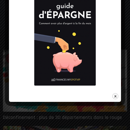
Source:
Monde
LES PLUS VUES
1
Déconfinement : plus de 30 départements dans le rouge