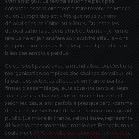
sont ambigus. La relocalisation ne peut pas
consister essentiellement à faire revenir en France
ou en Europe des activités que nous aurions
délocalisées en Chine ou ailleurs. Du reste, les
délocalisations au sens strict du terme – je ferme
une usine et je transfère son activité ailleurs – ont
été peu nombreuses. Et elles pèsent peu dans le
bilan des emplois perdus.
Ce qui s’est passé avec la mondialisation, c’est une
réorganisation complexe des chaînes de valeur, où
la part des activités effectuée en France par les
firmes d’assemblage, leurs sous-traitants et leurs
fournisseurs a baissé, plus ou moins fortement
selon les cas, allant parfois à presque zéro, comme
dans certains secteurs de la consommation grand
public. (Le made in France, selon l’Insee, représente
81 % de la consommation totale des Français, mais
seulement
36 % de celle des biens manufacturés
).