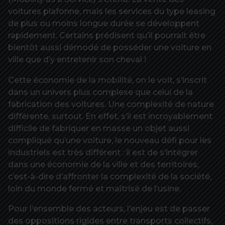
voitures plafonne, mais les services du type leasing
de plus ou moins longue durée se développent
rapidement. Certains prédisent qu’il pourrait être
bientôt aussi démodé de posséder une voiture en
ville que d’y entretenir son cheval !
Cette économie de la mobilité, on le voit, s’inscrit
dans un univers plus complexe que celui de la
fabrication des voitures. Une complexité de nature
différente, surtout. En effet, s’il est incroyablement
difficile de fabriquer en masse un objet aussi
compliqué qu’une voiture, le nouveau défi pour les
industriels est très différent : il est de s’intégrer
dans une économie de la ville et des territoires,
c’est-à-dire d’affronter la complexité de la société,
loin du monde fermé et maîtrisé de l’usine.
Pour l’ensemble des acteurs, l’enjeu est de passer
des oppositions rigides entre transports collectifs,