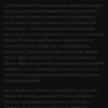
Cette évolution n’en est qu’à ses débuts, mais elle
va changer fondamentalement notre économie.
On pourrait la résumer comme le basculement
d’une économie des choses vers une économie
des usages – se doublant souvent du passage
d’une économie de la propriété à une économie de
l’accès. Prenons l’exemple des déplacements.
L’économie des transports a été longtemps
centrée sur l’objet automobile et sur la propriété
de cet objet, symbole de l’accès à la modernité.
Elle se déplace aujourd’hui vers une économie de la
mobilité. Ce qui compte pour vous ou moi est la
facilité et la souplesse de déplacement, quel que
soit le mode utilisé.
Déjà, les jeunes urbains possèdent de moins en
moins de voitures, et la gamme des offres de
services regroupées sous le terme « MaaS »
(Mobility as a Service) s’étend. La vente des