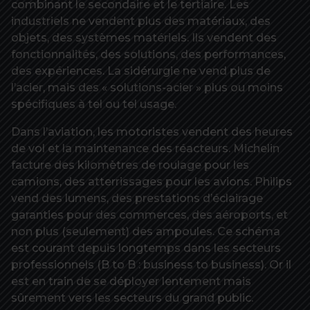
combinant le secondaire et le tertiaire. Les
industriels ne vendent plus des matériaux, des
objets, des systèmes matériels. Ils vendent des
fonctionnalités, des solutions, des performances,
des expériences. La sidérurgie ne vend plus de
l’acier, mais des « solutions-acier » plus ou moins
spécifiques à tel ou tel usage.
Dans l’aviation, les motoristes vendent des heures
de vol et la maintenance des réacteurs. Michelin
facture des kilomètres de roulage pour les
camions, des atterrissages pour les avions. Philips
vend des lumens, des prestations d’éclairage
garanties pour des commerces, des aéroports, et
non plus (seulement) des ampoules. Ce schéma
est courant depuis longtemps dans les secteurs
professionnels (B to B : business to business). Or il
est en train de se déployer lentement mais
sûrement vers les secteurs du grand public.