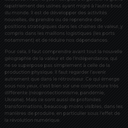
rapatriement des usines ayant migré à l’autre bout
du monde. Il est de développer des activités
nouvelles, de prendre ou de reprendre des
positions stratégiques dans les chaînes de valeur, y
compris dans les maillons logistiques (les ports
notamment) et de réduire nos dépendances.
Pour cela, il faut comprendre avant tout la nouvelle
géographie de la valeur et de l’indépendance, qui
ne se superpose pas simplement à celle de la
production physique. Il faut regarder l’avenir
autrement que dans le rétroviseur. Ce qui émerge
sous nos yeux, c’est bien sûr une conjoncture très
différente (néoprotectionnisme, pandémie,
Ukraine). Mais ce sont aussi de profondes
transformations, beaucoup moins visibles, dans les
manières de produire, en particulier sous l’effet de
la révolution numérique.