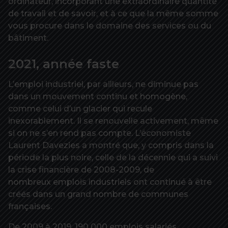
ordinateur, incorporant une extraordinaire quantité
de travail et de savoir, et à ce que la même somme
vous procure dans le domaine des services ou du
bâtiment.
2021, année faste
L’emploi industriel, par ailleurs, ne diminue pas
dans un mouvement continu et homogène,
comme celui d’un glacier qui recule
inexorablement. Il se renouvelle activement, même
si on ne s’en rend pas compte. L’économiste
Laurent Davezies a montré que, y compris dans la
période la plus noire, celle de la décennie qui a suivi
la crise financière de 2008-2009, de
nombreux emplois industriels ont continué à être
créés dans un grand nombre de communes
françaises.
De 2009 à 2019, 190 000 emplois salariés