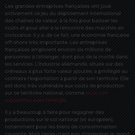
Les grandes entreprises françaises ont joué
activement ce jeu du déploiement international
des chaînes de valeur, à la fois pour baisser les
coûts et pour aller à la rencontre des marchés en
croissance. Il y a, de ce fait, une économie française
off-shore très importante. Les entreprises
françaises emploient environ six millions de
personnes à l’étranger, dont plus de la moitié dans
les services. L’industrie allemande, située sur des
créneaux à plus forte valeur ajoutée, a privilégié au
contraire l’exportation à partir de son territoire. Elle
est donc très vulnérable aux coûts de production
sur ce territoire national, comme
on le voit
aujourd’hui avec l’énergie
.
Il y a beaucoup à faire pour regagner des
productions sur le sol national (et européen),
notamment pour les biens de consommation
courante. Mais l’enjeu n’est pas d’organiser le grand