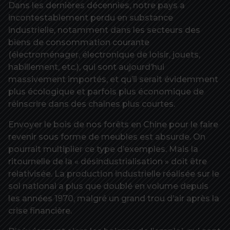
Dans les dernières décennies, notre pays a
incontestablement perdu en substance
industrielle, notamment dans les secteurs des
biens de consommation courante
(électroménager, électronique de loisir, jouets,
habillement, etc.), qui sont aujourd’hui
massivement importés, et qu’il serait évidemment
plus écologique et parfois plus économique de
réinscrire dans des chaînes plus courtes.
Envoyer le bois de nos forêts en Chine pour le faire
revenir sous forme de meubles est absurde. On
pourrait multiplier ce type d’exemples. Mais la
ritournelle de la « désindustrialisation » doit être
relativisée. La production industrielle réalisée sur le
sol national a plus que doublé en volume depuis
les années 1970, malgré un grand trou d’air après la
crise financière.