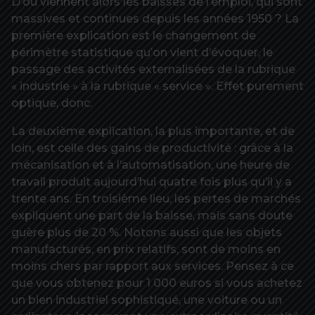
D’où viennent alors les baisses de l’emploi, qui sont
massives et continues depuis les années 1950 ? La
première explication est le changement de
périmètre statistique qu’on vient d’évoquer, le
passage des activités externalisées de la rubrique
« industrie » à la rubrique « service ». Effet purement
optique, donc.
La deuxième explication, la plus importante, et de
loin, est celle des gains de productivité : grâce à la
mécanisation et à l’automatisation, une heure de
travail produit aujourd’hui quatre fois plus qu’il y a
trente ans. En troisième lieu, les pertes de marchés
expliquent une part de la baisse, mais sans doute
guère plus de 20 %. Notons aussi que les objets
manufacturés, en prix relatifs, sont de moins en
moins chers par rapport aux services. Pensez à ce
que vous obtenez pour 1 000 euros si vous achetez
un bien industriel sophistiqué, une voiture ou un