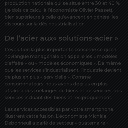
production nationale qui se situe entre 30 et 40 %
(je dois ce calcul à l’économiste Olivier Passet),
bien supérieure à celle qu’avancent en général les
discours sur la désindustrialisation.
De l’acier aux« solutions-acier »
L’évolution la plus importante concerne ce qu’en
novlangue managériale on appelle les « modèles
d’affaire » ou « modèles économiques ». De même
que les services s’industrialisent, l’industrie devient
de plus en plus « servicielle ». Comme
consommateurs, nous avons de plus en plus
affaire à des mélanges de biens et de services, des
services incluant des biens et réciproquement.
Les services accessibles par votre smartphone
illustrent cette fusion. L’économiste Michèle
Debonneuil a parlé de secteur « quaternaire »,