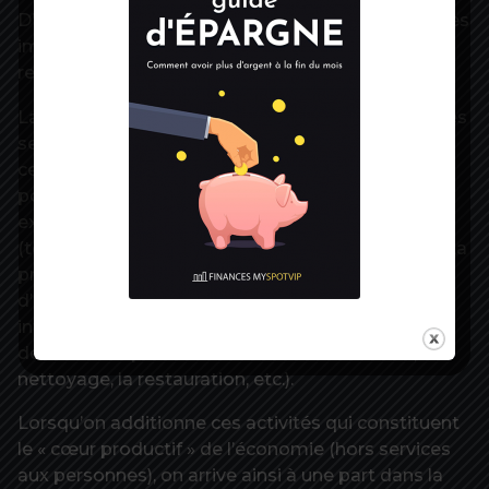
D’un autre côté, il faut être conscient du fait que les
impacts sur l’emploi seront surtout indirects et
resteront limités.
La réalité est que les frontières entre le monde des
services, celui des industries manufacturières et
celui du numérique sont de plus en plus floues et
poreuses. De nombreux services fonctionnent
exactement comme des industries
(télécommunications, énergie, services urbains). La
production matérielle, de son côté, mobilise
d’innombrables services (communication,
informatique, maintenance technique, sans parler
des services plus banals comme l’immobilier, le
nettoyage, la restauration, etc.).
Lorsqu’on additionne ces activités qui constituent
le « cœur productif » de l’économie (hors services
aux personnes), on arrive ainsi à une part dans la