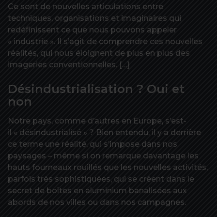
Ce sont de nouvelles articulations entre
techniques, organisations et imaginaires qui
redéfinissent ce que nous pouvons appeler
« industrie ». Il s’agit de comprendre ces nouvelles
réalités, qui nous éloignent de plus en plus des
imageries conventionnelles. […]
Désindustrialisation ? Oui et
non
Notre pays, comme d’autres en Europe, s’est-
il « désindustrialisé » ? Bien entendu, il y a derrière
ce terme une réalité, qui s’impose dans nos
paysages – même si on remarque davantage les
hauts fourneaux rouillés que les nouvelles activités,
parfois très sophistiquées, qui se créent dans le
secret de boîtes en aluminium banalisées aux
abords de nos villes ou dans nos campagnes.