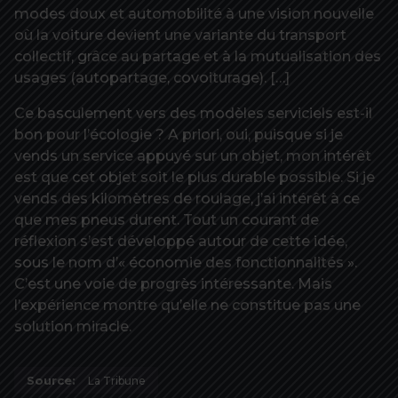
modes doux et automobilité à une vision nouvelle
où la voiture devient une variante du transport
collectif, grâce au partage et à la mutualisation des
usages (autopartage, covoiturage). […]
Ce basculement vers des modèles serviciels est-il
bon pour l’écologie ? A priori, oui, puisque si je
vends un service appuyé sur un objet, mon intérêt
est que cet objet soit le plus durable possible. Si je
vends des kilomètres de roulage, j’ai intérêt à ce
que mes pneus durent. Tout un courant de
réflexion s’est développé autour de cette idée,
sous le nom d’« économie des fonctionnalités ».
C’est une voie de progrès intéressante. Mais
l’expérience montre qu’elle ne constitue pas une
solution miracle.
Source:
La Tribune