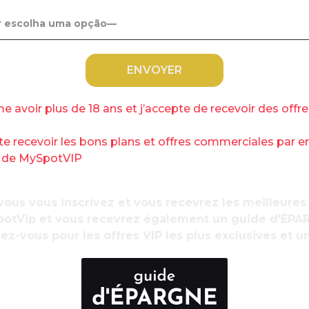
jeudi avec les dernières prévisions : le
re mois mais le tsunami sur l’emploi n’est
our à l’équilibre refait surface.
ue de l’emploi avec l’arrêt progressif des
mie, la trajectoire de retour à l’équilibre du
R
me avoir plus de 18 ans et j’accepte de recevoir des offr
 », résume le communiqué de l’Unédic,
d
à ceux, comme le patron du Medef , Geoffroy
te recevoir les bons plans et offres commerciales par e
 a de bonnes chances d’être évité.
s de MySpotVIP
ous vous inscrivez et vous recevrez les meilleures
i gère le régime d’assurance-chômage prévoit
otVip et vous recevrez également un guide d'ÉPA
année, alors qu’il attendait 230.000
ez-vous pour les offres VIP les plus exclusives et u
2022, l’orientation reste la même, positive,
27.000 au lieu de +210.000. L’année suivante,
 109.000. Soit 362.000 emplois de plus en trois
erdu en 2020.