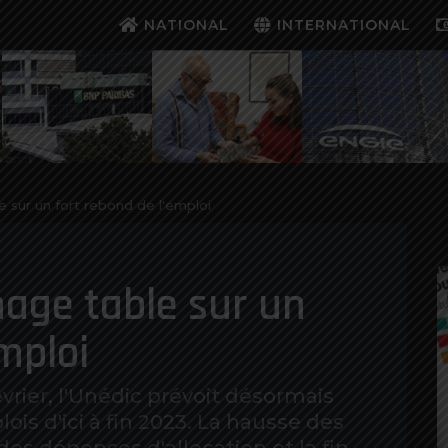
NATIONAL
INTERNATIONAL
 sur un fort rebond de l'emploi
age table sur un
mploi
vrier, l'Unédic prévoit désormais
is d'ici à fin 2023. La hausse des