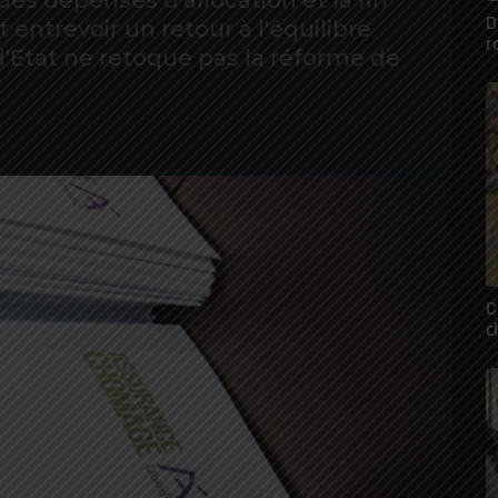
des dépenses d'allocation et la fin
D
entrevoir un retour à l'équilibre
r
 d'Etat ne retoque pas la réforme de
C
c