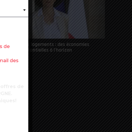
énovation des logements : des économies
es de
’énergie substantielles à l’horizon
mail des
 offres de
RGNE.
niques!