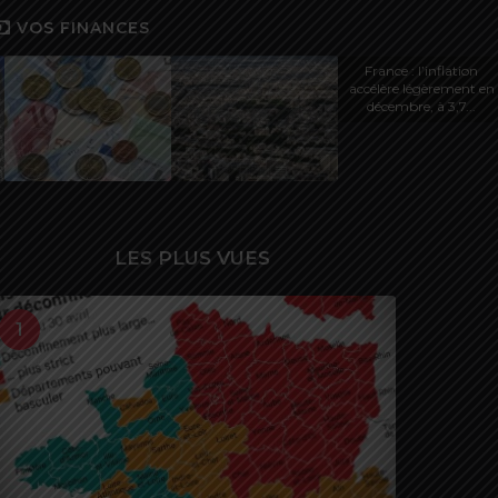
VOS FINANCES
France : l’inflation
accélère légèrement en
décembre, à 3,7...
LES PLUS VUES
1