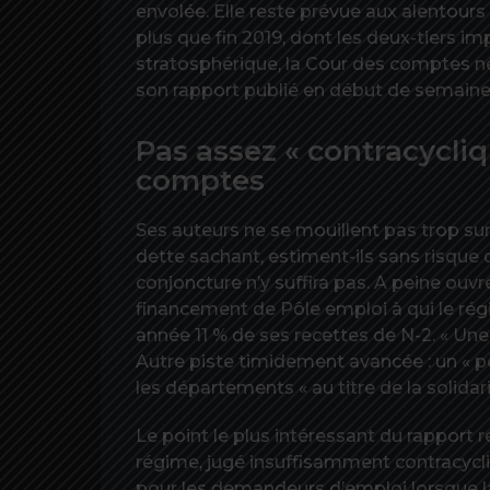
envolée. Elle reste prévue aux alentours 
plus que fin 2019, dont les deux-tiers i
stratosphérique, la Cour des comptes n
son rapport publié en début de semaine 
Pas assez « contracycliq
comptes
Ses auteurs ne se mouillent pas trop su
dette sachant, estiment-ils sans risque 
conjoncture n’y suffira pas. A peine ouvr
financement de Pôle emploi à qui le r
année 11 % de ses recettes de N-2. « Une 
Autre piste timidement avancée : un « po
les départements « au titre de la solidari
Le point le plus intéressant du rapport
régime, jugé insuffisamment contracycliq
pour les demandeurs d’emploi lorsque l