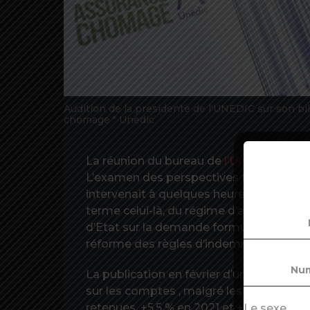
Audition de la presidente de l'UNEDIC sur son bi
chomage " Unedic
La réunion du bureau de
l’Unédic
jeudi a
L’examen des perspectives financières d
intervenait à quelques heures d’une décis
terme celui-là, du régime d’assurance-c
d’Etat sur la demande formulée par pre
réforme des règles d’indemnisation , ce
La publication en février d’un premier ét
sur les comptes , malgré les prévisions
retenues, +5,5 % en 2021 et +3,6 % en 
Le sexe