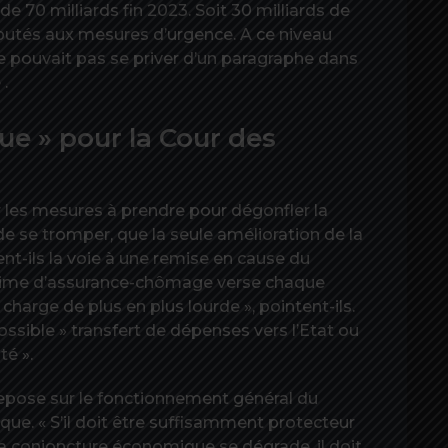
de 70 milliards fin 2023. Soit 30 milliards de
mputés aux mesures d’urgence. A ce niveau
e pouvait pas se priver d’un paragraphe dans
.
ue » pour la Cour des
r les mesures à prendre pour dégonfler la
de se tromper, que la seule amélioration de la
ent-ils la voie à une remise en cause du
égime d’assurance-chômage verse chaque
charge de plus en plus lourde », pointent-ils.
ssible » transfert de dépenses vers l’Etat ou
té ».
 repose sur le fonctionnement général du
ue. « S’il doit être suffisamment protecteur
a conjoncture économique se dégrade, il doit