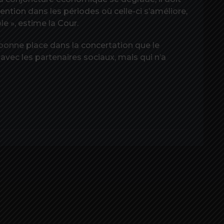
ention dans les périodes où celle-ci s’améliore,
e », estime la Cour.
 bonne place dans la concertation que le
avec les partenaires sociaux, mais qui n’a