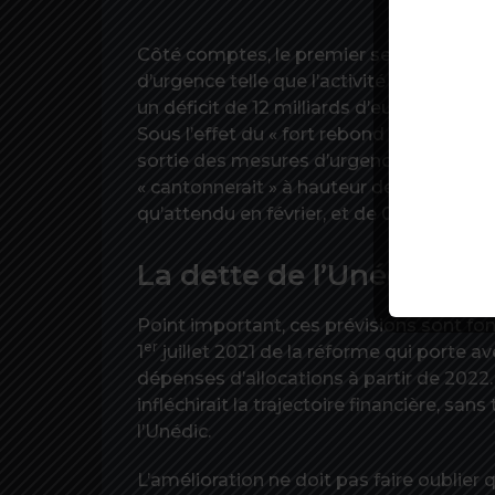
Côté comptes, le premier semestre est
d’urgence telle que l’activité partielle, d
un déficit de 12 milliards d’euros cette a
Sous l’effet du « fort rebond » de l’éco
sortie des mesures d’urgence, le trou dim
« cantonnerait » à hauteur de 2,4 milliar
qu’attendu en février, et de 0,5 milliard (
La dette de l’Unédic s’e
Point important, ces prévisions sont fo
er
1
juillet 2021 de la réforme qui porte 
dépenses d’allocations à partir de 2022.
infléchirait la trajectoire financière, san
l’Unédic.
L’amélioration ne doit pas faire oublier q