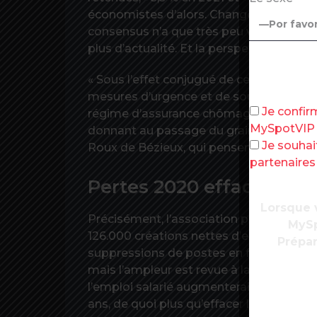
économistes d’alors. Changement de pied 
consensus n’a que très peu varié en quat
plus d’actualité. Et la perspective d’un ret
« Sous l’effet conjugué de cette dynamiq
mesures d’urgence et de soutien à l’écono
Je confir
régime d’assurance chômage se dessine
MySpotVIP
donnant au passage du grain à moudre 
Je souhai
Roux de Bézieux, qui pensent que le pire
partenaire
Pertes 2020 effacées
Lorsque v
Précisément, l’association paritaire qu
MySp
126.000 créations nettes d’emploi cette 
Prépar
suppressions de postes en février ! Pour 
mais l’ampleur est revue à la baisse : +1
l’emploi salarié augmenterait encore, de
ans, de quoi plus qu’effacer le terrain p