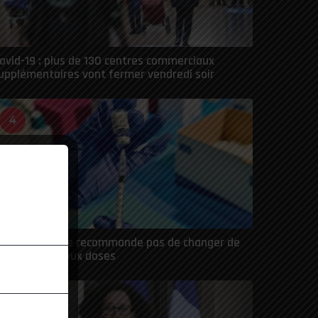
ovid-19 : plus de 130 centres commerciaux
upplémentaires vont fermer vendredi soir
4
ovid : l’OMS ne recommande pas de changer de
accin entre deux doses
5