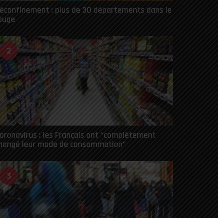
éconfinement : plus de 30 départements dans le
ouge
2
oronavirus : les Français ont “complètement
hangé leur mode de consommation”
3