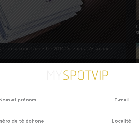
C
s
lan au second trimestre 2014 Dossiers " Assurance
près-midi avait une saveur particulière.
e moyen terme inscrit à l’ordre du jour
ion de justice cruciale pour l’avenir, à court
hômage : le jugement en référé du Conseil
sque tous les syndicats de suspendre la
C
er
nsées s’appliquer à compter du 1
juillet.
v
at des lieux avait montré l’impact de la crise
 de croissance du PIB relativement optimistes
2022, conformément au consensus des