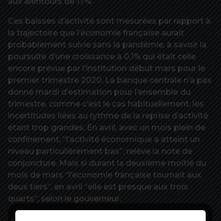
aux alentours de 17%.
Ces baisses d’activité sont mesurées par rapport à
la trajectoire que l’économie française aurait
probablement suivie sans la pandémie, à savoir la
poursuite d’une croissance à 0,1% qui était celle
encore prévue par l’institution début mars pour le
premier trimestre 2020. La banque centrale n’a pas
donné mardi d’estimation pour l’ensemble du
trimestre, comme c’est le cas habituellement, les
incertitudes liées au rythme de la reprise d’activité
étant trop grandes. En avril, avec un mois plein de
confinement, “l’activité économique a atteint un
niveau particulièrement bas”, relève la note de
conjoncture. Mais si durant la deuxième moitié du
mois de mars “l’économie française tournait aux
deux tiers”, en avril “elle est presque aux trois
quarts”, selon le gouverneur.