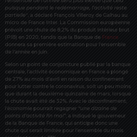
l’ensemble de l’année sera plus élevée que cela
puisque pendant le redémarrage, l’activité reste
partielle
“, a déclaré François Villeroy de Galhau au
micro de France Inter. La Commission européenne
prévoit une chute de 8,2% du produit intérieur brut
(PIB) en 2020, tandis que la Banque de
France
donnera sa première estimation pour l’ensemble
de l’année en juin.
Selon un point de conjoncture publié par la banque
centrale, l’activité économique en France a plongé
de 27% au mois d’avril en raison du confinement
pour lutter contre le coronavirus, soit un peu moins
que durant la deuxième quinzaine de mars, lorsque
la chute avait été de 32%. Avec le déconfinement,
l’économie pourrait regagner
“une dizaine de
points d’activité fin mai”
, a indiqué le gouverneur
de la Banque de France, qui anticipe donc une
chute qui serait limitée pour l’ensemble du mois