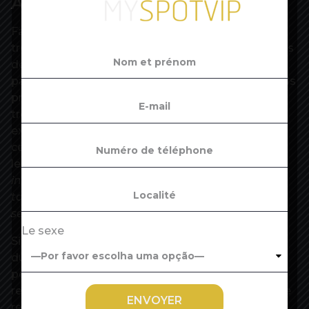
Aider les entreprises
Face à cette crise sans précédent, “on a aidé la
trésorerie de toutes les entreprises. Dans le temps
deux, du redémarrage, il va falloir une action
patiente, sélective pour aider cette fois-ci les fonds
propres de certaines entreprises qui vont se
trouver en difficulté” et avec “trop de dettes”, a
expliqué M. Villeroy de Galhau. Il a ajouté que
cet
“accompagnement en capital”
devrait selon
les secteurs prendre
“des formes innovantes,
inventives”
, mais a reconnu qu’il n’était
“pas
toujours facile pour l’action publique d’être
sélectif
“.
Le sexe
Si l’activité dans l’industrie était moins à l’arrêt
durant le confinement que celle des services aux
personnes et notamment de l’hôtellerie et de la
restauration, la Banque de France a tout de même
relevé en avril un taux d’utilisation historiquement