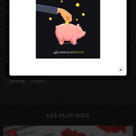
“La construction reste extrêmement touchée,
parce que là la perte d’activité est de 75%”,
a
indiqué M. Villeroy de Galhau. L’ensemble des
secteurs les plus exposés aux mesures de
confinement, soit l’industrie hors agroalimentaire,
ainsi que la construction et les services marchands
hors loyers et intérêts des prêts bancaires, ont vu
leur activité réduite de 40% en avril contre 50%
durant la deuxième quinzaine de mars.
Source:
Tribune
LES PLUS VUES
1