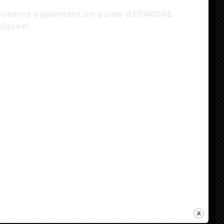
 recevrez également un guide d'ÉPARGNE.
niques!
énovation des logements : des économies
’énergie substantielles à l’horizon