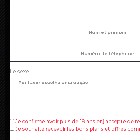
French senate members stand up as they attend 
President Christian Poncelet on October 13, 202
died on September 11, 2020. (Photo by Bertrand 
Le sexe
Il fallait s’y attendre : l’aggravation de 
creuser l’énorme déficit de la
Sécurité
so
budget 2020 de celle-ci via un amendem
Sécurité sociale (PLFSS) pour 2021, qui
le Sénat cette semaine.
Je confirme avoir plus de 18 ans et j’accepte de 
Le déficit du régime général et du fonds d
Je souhaite recevoir les bons plans et offres c
projet de loi initial s’élever à 44,4 millia