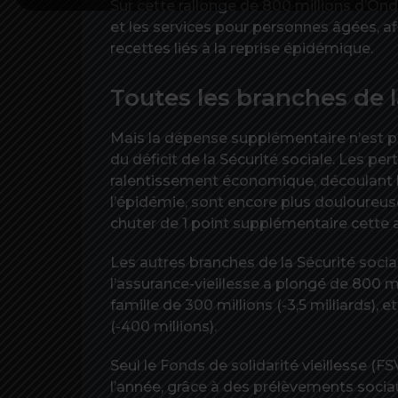
Sur cette rallonge de 800 millions d’Ond
et les services pour personnes âgées, a
recettes liés à la reprise épidémique.
Toutes les branches de l
Mais la dépense supplémentaire n’est pa
du déficit de la Sécurité sociale. Les pe
ralentissement économique, découlant l
l’épidémie, sont encore plus douloureuse
chuter de 1 point supplémentaire cette a
Les autres branches de la Sécurité socia
l’assurance-vieillesse a plongé de 800 mil
famille de 300 millions (-3,5 milliards), e
(-400 millions).
Seul le Fonds de solidarité vieillesse (FS
l’année, grâce à des prélèvements socia