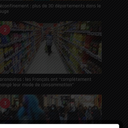
éconfinement : plus de 30 départements dans le
ouge
2
oronavirus : les Français ont “complètement
hangé leur mode de consommation”
3