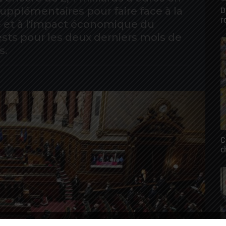
D
upplémentaires pour faire face à la
r
 et à l'impact économique du
sts pour les deux derniers mois de
s.
C
c