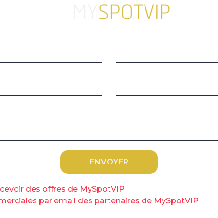
C
s
a ceremony in tribute to French former Senate
0. - French former Senate President Christian Poncelet
GUAY / AFP)
la situation sanitaire et le reconfinement vont
ciale . Le gouvernement rectifie donc le
ent au projet de loi de financement de la
C
 est examiné en première lecture en séance par
v
recevoir des offres de MySpotVIP
e solidarité vieillesse, qui devait dans le
ommerciales par email des partenaires de MySpotVIP
rds d’euros , avait déjà été révisé en cours