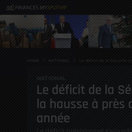
NATIONAL
HOME
Le déficit de la Sécurité s
NATIONAL
6
Le déficit de la S
a
n
la hausse à près d
o
s
année
a
g
o
Le déficit prévisionnel s'alourd