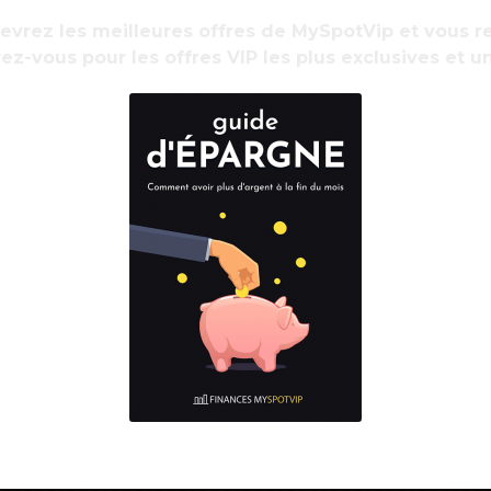
 Il s’oriente à présent vers un montant de
cevrez les meilleures offres de MySpotVip et vous
ez-vous pour les offres VIP les plus exclusives et u
ourdir de 1,5 milliard d’euros, à 33,7 milliards.
ance maladie (Ondam) avait déjà été relevé de
e à l’Assemblée, à l’approche des vacances de
R
idémie redémarrait. Il s’agissait de financer
d
evalorisation salariale prévue par le « Ségur
 les soignants à rester en poste pendant leurs
millions de plus dans l’Ondam 2020, qui va
18,5 milliards de plus que l’année précédente.
mentaire des tests PCR, qui ont franchi la
ue de financer la prise en charge des tests
ier ou un pharmacien libéral. Pour novembre-
tests s’élèverait à 300 millions d’euros en