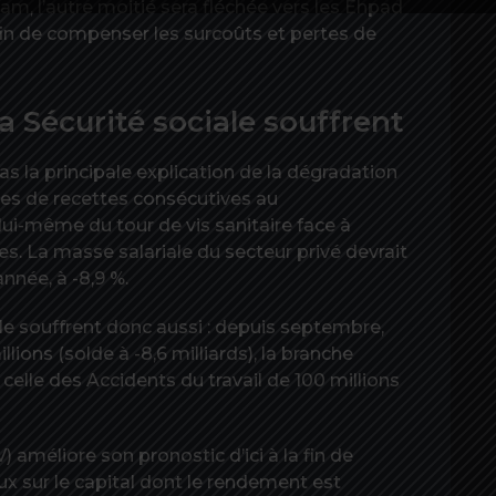
am, l’autre moitié sera fléchée vers les Ehpad
fin de compenser les surcoûts et pertes de
a Sécurité sociale souffrent
s la principale explication de la dégradation
rtes de recettes consécutives au
ui-même du tour de vis sanitaire face à
s. La masse salariale du secteur privé devrait
nnée, à -8,9 %.
le souffrent donc aussi : depuis septembre,
lions (solde à -8,6 milliards), la branche
t celle des Accidents du travail de 100 millions
V) améliore son pronostic d’ici à la fin de
ux sur le capital dont le rendement est