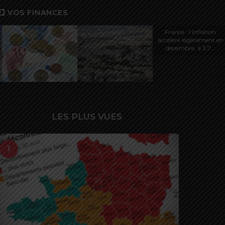
VOS FINANCES
France : l’inflation
accélère légèrement en
décembre, à 3,7...
LES PLUS VUES
1