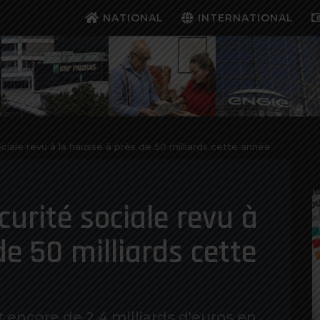
NATIONAL
INTERNATIONAL
ociale revu à la hausse à près de 50 milliards cette année
écurité sociale revu à
e 50 milliards cette
it encore de 2,4 milliards d'euros en