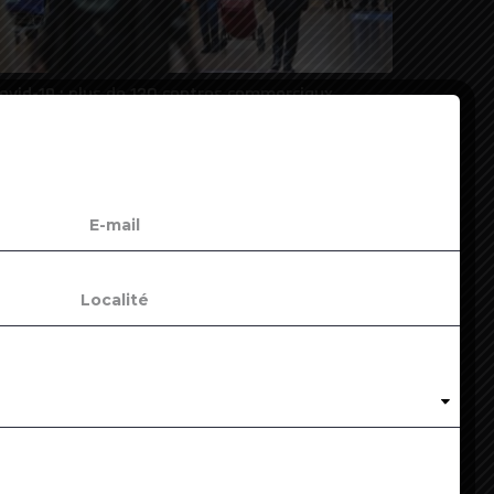
ovid-19 : plus de 130 centres commerciaux
upplémentaires vont fermer vendredi soir
4
ovid : l’OMS ne recommande pas de changer de
accin entre deux doses
5