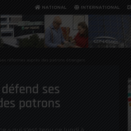
NATIONAL
INTERNATIONAL
es réformes auprès des patrons étrangers
 défend ses
des patrons
 » qui s'est tenu ce lundi à