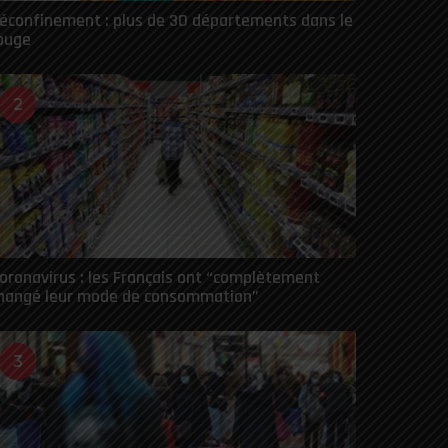
éconfinement : plus de 30 départements dans le
ouge
2
oronavirus : les Français ont “complètement
hangé leur mode de consommation”
3