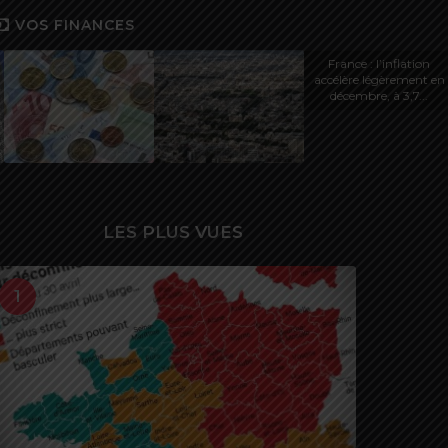
VOS FINANCES
France : l’inflation
accélère légèrement en
décembre, à 3,7...
LES PLUS VUES
1