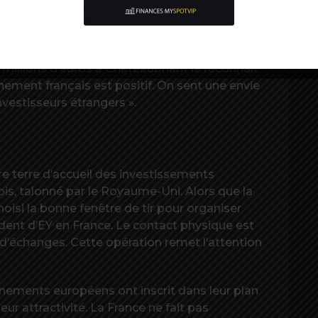
dirigeants étrangers la satisfaction de voir que
ste pro-entreprise », insiste Franck Riester.
d, président Europe Asie Centrale de Tetra Pak
millions d’euros à Châteaubriant le reconnaît
rnement français est positif. On sent une envie
investisseurs étrangers ».
re terre d’accueil des investissements
is, talonné par le Royaume-Uni. Alors que la
hoisi la bonne fenêtre de tir pour organiser
ident d’EY en France. Le contact physique est
 d’échanges. Cette opération remet l’attention
rnements européens ont inscrit dans leur plan
ur attractivité. La France ne fait pas