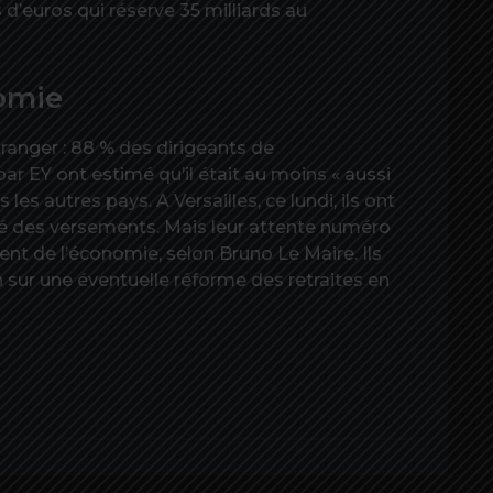
 d’euros qui réserve 35 milliards au
omie
’étranger : 88 % des dirigeants de
r EY ont estimé qu’il était au moins « aussi
es autres pays. A Versailles, ce lundi, ils ont
té des versements. Mais leur attente numéro
nt de l’économie, selon Bruno Le Maire. Ils
sur une éventuelle réforme des retraites en