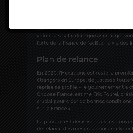
administratives, etc. « On sent chez les 
le pays se réforme et que sa politique re
Du côté des investisseurs, Charles Bran
qui a annoncé un investissement de 100 
volontiers : « Le dialogue avec le gouve
forte de la France de faciliter la vie des 
Plan de relance
En 2020, l’Hexagone est resté la premiè
étrangers en Europe, de justesse toutefo
reprise se profile, « le gouvernement a c
Choose France, estime Eric Fourel, prés
crucial pour créer de bonnes conditions
sur la France ».
La période est décisive. Tous les gouve
de relance des mesures pour améliorer le