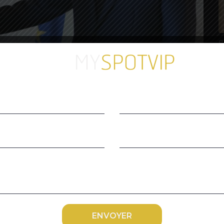
C
s
ngers (
Intel
, JPMorgan, ArcelorMittal, Adecco,
res Bruno Le Maire (Economie) et Franck
saire européen Thierry Breton et le chef de
sorti ce lundi le grand jeu pour promouvoir la
ionaux réunis à Versailles pour la quatrième
C
 Bruno Le Maire, qui en ce
v
rofité pour souligner : « Choose France, c’est
’investissement concrets qui vont créer
 ! »