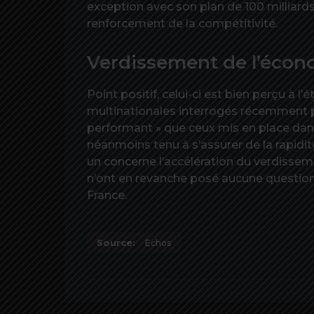
exception avec son plan de 100 milliards
renforcement de la compétitivité.
Verdissement de l’écon
Point positif, celui-ci est bien perçu à l
multinationales interrogés récemment pa
performant » que ceux mis en place dans l
néanmoins tenu à s’assurer de la rapidi
un concerne l’accélération du verdisseme
n’ont en revanche posé aucune question 
France.
Source:
Echos