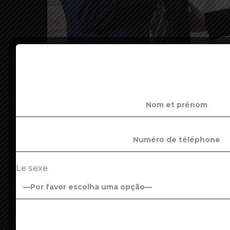
Quelque 120 dirigeants de groupes étra
Snapchat, Merck, Moderna…), les minist
Riester (Commerce extérieur), le commis
l’Etat en fin de journée. L’exécutif a res
France auprès des investisseurs internat
édition de « Choose France ».
Le sexe
« Une très bonne édition », s’est félicité
lendemain d’élections régionales , en a p
pour les Français ! Ce sont 22 projets d
7.000 emplois. Cela ne tombe pas du ciel