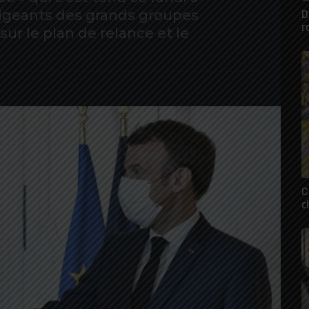
D
irigeants des grands groupes
r
ur le plan de relance et le
C
c