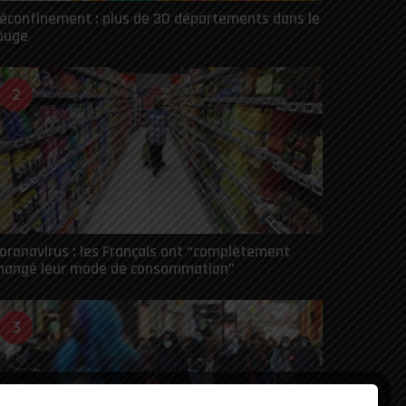
éconfinement : plus de 30 départements dans le
ouge
2
oronavirus : les Français ont “complètement
hangé leur mode de consommation”
3