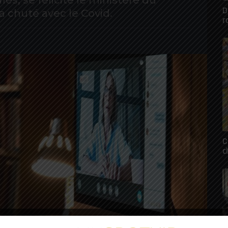
iés, se félicite le ministère du
D
 a chuté avec le Covid.
r
C
c