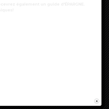
 recevrez également un guide d'ÉPARGNE.
niques!
énovation des logements : des économies
’énergie substantielles à l’horizon