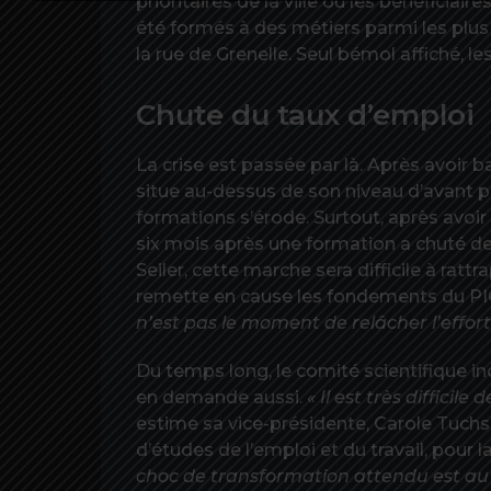
prioritaires de la ville ou les bénéficiair
été formés à des métiers parmi les plus 
la rue de Grenelle. Seul bémol affiché, l
Chute du taux d’emploi
La crise est passée par là. Après avoir 
situe au-dessus de son niveau d’avant p
formations s’érode. Surtout, après avoir
six mois après une formation a chuté de 
Seiler, cette marche sera difficile à ratt
remette en cause les fondements du PI
n’est pas le moment de relâcher l’effort
Du temps long, le comité scientifique i
en demande aussi.
« Il est très difficil
estime sa vice-présidente, Carole Tuchs
d’études de l’emploi et du travail, pour la
choc de transformation attendu est au