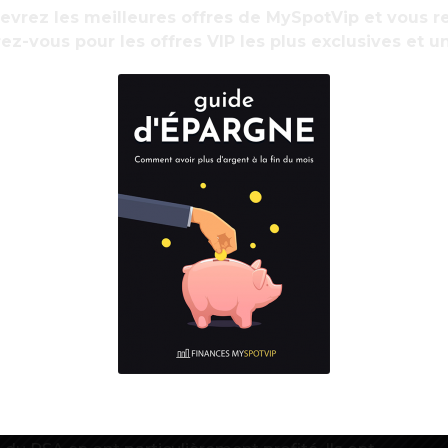
ce en matière de formation des actifs pas ou peu
cevrez les meilleures offres de MySpotVip et vous
s grâce à un financement pluriannuel ; innover
ez-vous pour les offres VIP les plus exclusives et u
n est censé ramener durablement dans l’emploi
quennat, soit une baisse de 1 point du taux de
un de ses artisans, l’économiste Jean Pisani-
R
d
an multi-facettes a véritablement démarré en
régions signées (sauf AURA et PACA qui ont
ar Pôle emploi). Pour quels résultats ? A fin
tié des 2 millions de formations visées en plus
s sur le quinquennat. Pour le ministère, le reste
n 2021 et 2022.
es chômeurs à la formation est passé d’un sur
rnière. Les jeunes, les résidents de quartiers