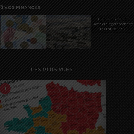
VOS FINANCES
France : l’inflation
accélère légèrement en
décembre, à 3,7...
LES PLUS VUES
1