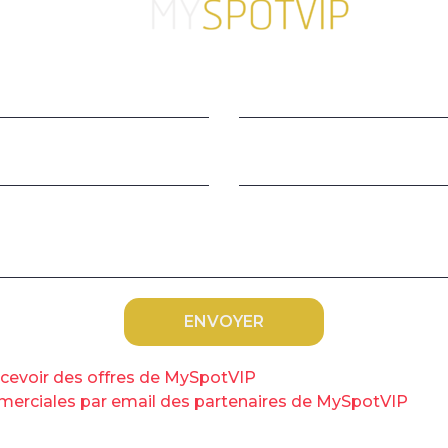
C
s
o calling, watching webinar, online training class,
h distance learning using computer, taking notes.
malgré le coup d’arrêt lié la crise : c’est le
Travail
a dressé du grand plan de formation
 l’emploi, plus connu sous son acronyme de
les compétences. Avec un million de
le bilan est bon, voire très bon »
, a souligné
es, Carine Seiler. Toutes les parties
apprécié d’être associées. Mais pour le comité
C
 le PIC, il est encore trop tôt pour crier
v
recevoir des offres de MySpotVIP
ommerciales par email des partenaires de MySpotVIP
n dotée de 15 milliards d’euros, financé
ntreprises, le PIC est censé obéir à un triple