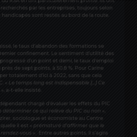
es du RSA en ont particulièrement profité. Ils ont
recherchés par les entreprises, toujours selon
es handicapés sont restés au bord de la route.
baissé, le taux d’abandon des formations se
remier confinement. Le sentiment d’utilité des
 progressé d’un point et demi, le taux d’emploi
près de sept points, à 50,8 %. Pour Carine
raper totalement d’ici à 2022, sans que cela
C.
« Le temps long est indispensable […] Ce
 »
, a-t-elle insisté.
ndépendant chargé d’évaluer les effets du PIC
e de déterminer ce qui relève du PIC ou non »
,
zirer, sociologue et économiste au Centre
quelle il est
« prématuré d’affirmer que le
 rendez-vous »
. Entre autres points, il s’agira