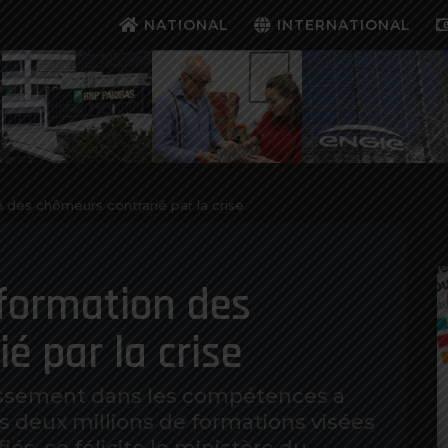
NATIONAL
INTERNATIONAL
 des chômeurs contrarié par la crise
 formation des
é par la crise
tissement dans les compétences a
s deux millions de formations visées