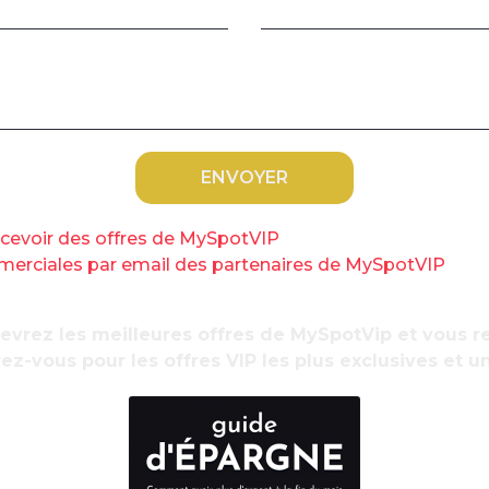
 « première ligne » et les professions
 la deuxième ligne, étaient au front, 36% des
C
s
 mois de confinement le travail à distance.
llé de la maison, et l’ont plus ou moins bien
ntreprise, leur structure familiale (avec et
gement.
recevoir des offres de MySpotVIP
 catégories supérieures (55%) dont beaucoup
ommerciales par email des partenaires de MySpotVIP
ndaire et les professions intermédiaires (50%),
vrier.
cevrez les meilleures offres de MySpotVip et vous
principalement habitants de la région
ez-vous pour les offres VIP les plus exclusives et u
les télétravailleurs expriment massivement
C
v
stance, à 82%, dont plus de 50% qui souhaitent y
.
r la même longueur d’onde, même les