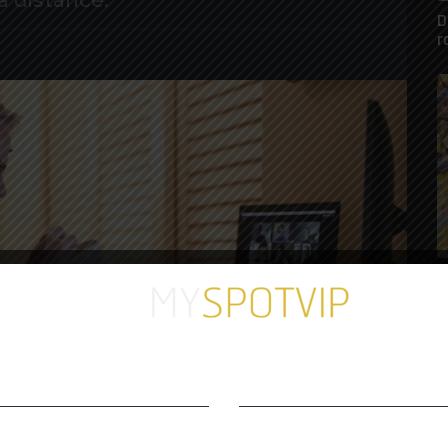
à distance.
D
r
C
c