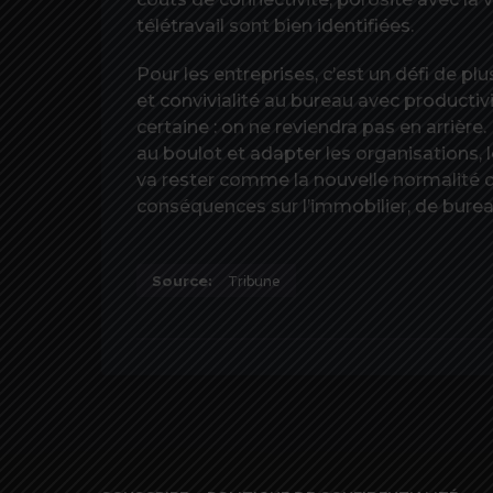
télétravail sont bien identifiées.
Pour les entreprises, c’est un défi de pl
et convivialité au bureau avec productivi
certaine : on ne reviendra pas en arrière. 
au boulot et adapter les organisations, l
va rester comme la nouvelle normalité de
conséquences sur l’immobilier, de bureau e
Source:
Tribune