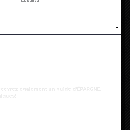
ovid-19 : plus de 130 centres commerciaux
upplémentaires vont fermer vendredi soir
4
 recevrez également un guide d'ÉPARGNE.
niques!
ovid : l’OMS ne recommande pas de changer de
accin entre deux doses
5