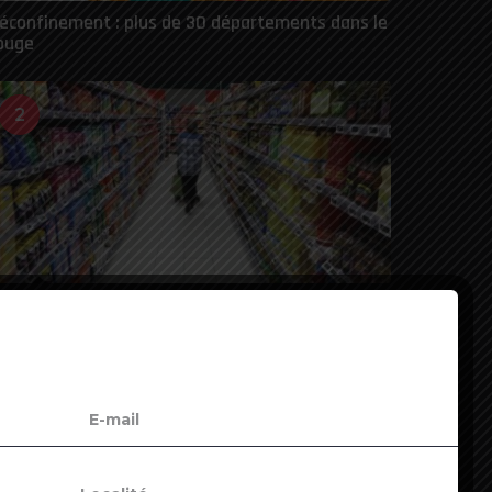
éconfinement : plus de 30 départements dans le
ouge
2
oronavirus : les Français ont “complètement
hangé leur mode de consommation”
3