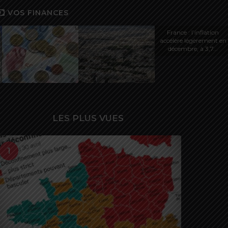
VOS FINANCES
France : l’inflation
accélère légèrement en
décembre, à 3,7...
LES PLUS VUES
1