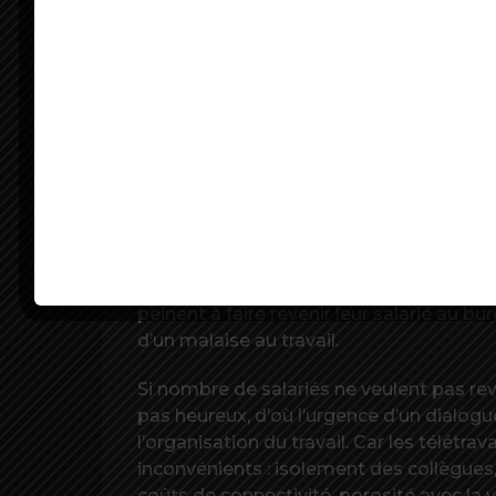
dirigeants d’entreprise qui y ont goûté 
d’un malaise spécifique lié sans doute a
hiver, 9 franciliens sur 10 veulent continu
moyenne.
LES ATOUTS ET DÉFAUTS DU TRAVAIL
Pour Frédéric Dabi, DGA de l’Ifop, la vic
à la « mort du petit chef » : les princip
de son temps, qu’il s’agisse de transports
preuve d’autonomie avec des horaires fl
peinent à faire revenir leur salarié au bu
d’un malaise au travail.
Si nombre de salariés ne veulent pas reve
pas heureux, d’où l’urgence d’un dialogue
l’organisation du travail. Car les télétrav
inconvénients : isolement des collègues
coûts de connectivité, porosité avec la vi