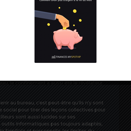
en même temps que leurs salariés. Et, signe
ux transports publics après les grèves de cet
er à télétravailler, un score supérieur à la
LER CHEZ SOI
R
d
toire du travail à distance consacre la tendance
aux avantages perçus sont la meilleure maitrise
, ou de l’aspiration à être au calme et à faire
exibles. Alors que nombre d’entreprises
reau, le confinement a aussi été le révélateur
nir au bureau, c’est peut-être qu’ils n’y sont
 social pour tirer des leçons collectives pour
ailleurs sont aussi lucides sur ses
, outils informatiques pas toujours adaptés,
e familiale et personnelle, les limites du