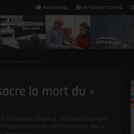
NATIONAL
INTERNATIONAL
mort du « petit chef »
sacre la mort du «
e sondage Ifop-La Tribune-Europe
 ont expérimenté pendant ces deux