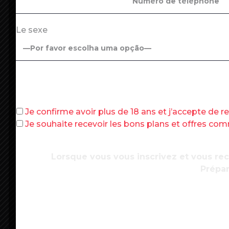
Pendant que les personnels soignants, la
Le sexe
essentielles (logistique et distribution),
actifs ont expérimenté pendant ces deux
Soit 8 millions de
Français
qui ont travai
vécu selon l’état de préparation de leur e
sans enfants) et leurs conditions de lo
Je confirme avoir plus de 18 ans et j’accepte de 
Qui a télétravaillé ?
Principalement les
Je souhaite recevoir les bons plans et offres c
étaient parties dans leur résidence seco
loin devant les catégories employé et ou
Lorsque vous vous inscrivez et vous re
Majoritairement diplômés du supérieur, 
Prépar
parisienne ou des grandes métropoles, 
leur souhait de continuer le travail à di
avoir accès plus qu’avant le confinement
Toutes les catégories sociales sont su