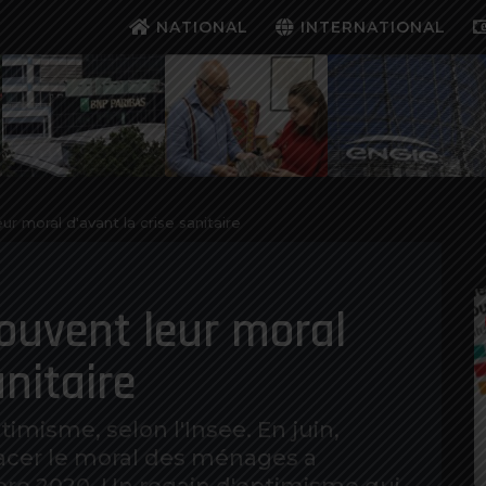
NATIONAL
INTERNATIONAL
r moral d'avant la crise sanitaire
ouvent leur moral
anitaire
imisme, selon l'Insee. En juin,
racer le moral des ménages a