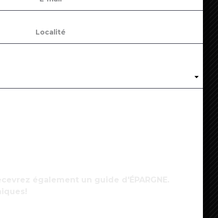
ovid-19 : plus de 130 centres commerciaux
upplémentaires vont fermer vendredi soir
4
ovid : l’OMS ne recommande pas de changer de
accin entre deux doses
 recevrez également un guide d'ÉPARGNE.
niques!
5