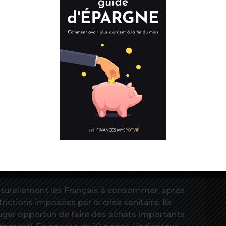
nsee, tous les indicateurs sont encourageants.
rement frappant concernant leur opinion sur
douze prochains mois et sur leur situation
ation économique des douze mois à venir
R
d
ve à son plus haut niveau depuis
marché du travail, puisque les craintes sur
nt et atteignent leur « plus bas niveau depuis
s quand il s’agit de leur propre situation
 l’indicateur redevient positif et est au plus
turellement les Français à consommer, après
rictions imposées par la crise sanitaire. Ils
uger opportun de faire des achats importants