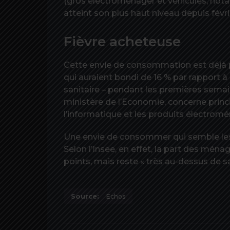
(gros électroménager et véhicules, nota
atteint son plus haut niveau depuis févri
Fièvre acheteuse
Cette envie de consommation est déjà p
qui auraient bondi de 16 % par rapport à
sanitaire – pendant les premières semain
ministère de l’Economie, concerne princi
l’informatique et les produits électromén
Une envie de consommer qui semble les c
Selon l’Insee, en effet, la part des mén
points, mais reste « très au-dessus de 
Source:
Echos