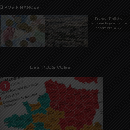
VOS FINANCES
France : l’inflation
accélère légèrement en
décembre, à 3,7...
LES PLUS VUES
1