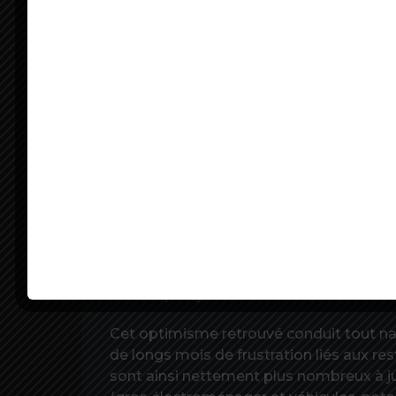
Au mois de juin, selon les relevés de l’I
L’optimisme des ménages est particuliè
le niveau de vie en France au cours des 
financière future.
La perception des ménages sur la situ
progresse ainsi de 8 points et se retrou
décembre 2017. Tout comme celle sur le 
l’évolution du chômage reculent forteme
le début de la crise sanitaire ».
Et les ménages sont encore plus confiant
financière à venir. En hausse de 6 points,
haut depuis juin 2007.
Cet optimisme retrouvé conduit tout na
de longs mois de frustration liés aux rest
sont ainsi nettement plus nombreux à j