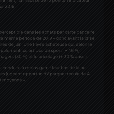
mment). En hausse de 10 points, l’indicateur
er 2018.
erceptible dans les achats par carte bancaire
 la même période de 2019 – donc avant la crise
es de juin. Une fièvre acheteuse qui, selon le
palement les articles de sport (+ 48 %),
agers (30 %) et le bricolage (+ 30 % aussi).
onduire à moins garnir leur bas de laine.
ages jugeant opportun d’épargner recule de 4
sa moyenne ».