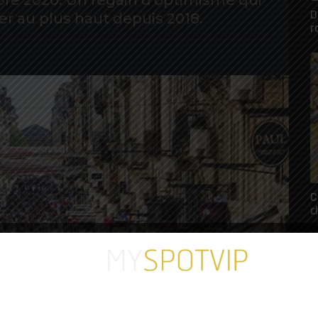
re 2020. Un regain d'optimisme qui
D
r au plus haut depuis 2018.
r
C
c