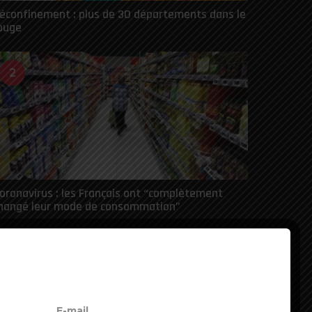
éconfinement : plus de 30 départements dans le
ouge
2
oronavirus : les Français ont “complètement
hangé leur mode de consommation”
3