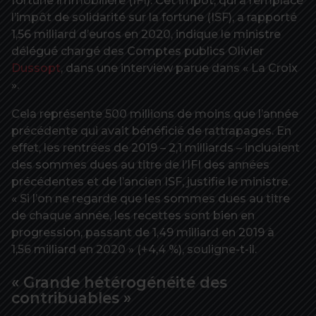
fortune immobilière (IFI). Cet impôt, qui a remplacé
l’impôt de solidarité sur la fortune (ISF), a rapporté
1,56 milliard d’euros en 2020, indique le ministre
délégué chargé des Comptes publics Olivier
Dussopt
, dans une interview parue dans « La Croix
».
Cela représente 500 millions de moins que l’année
précédente qui avait bénéficié de rattrapages. En
effet, les rentrées de 2019 – 2,1 milliards – incluaient
des sommes dues au titre de l’IFI des années
précédentes et de l’ancien ISF, justifie le ministre.
« Si l’on ne regarde que les sommes dues au titre
de chaque année, les recettes sont bien en
progression, passant de 1,49 milliard en 2019 à
1,56 milliard en 2020 » (+4,4 %), souligne-t-il.
« Grande hétérogénéité des
contribuables »