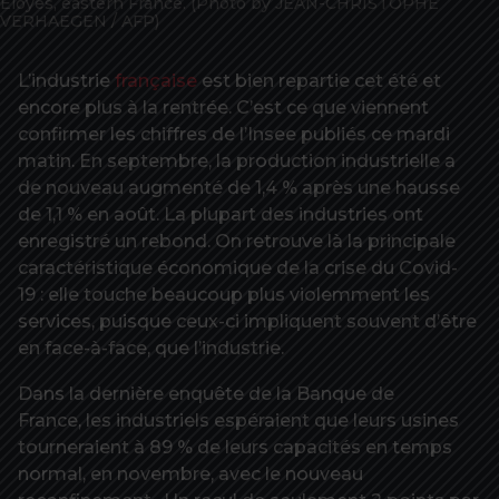
Eloyes, eastern France. (Photo by JEAN-CHRISTOPHE
VERHAEGEN / AFP)
L’industrie
française
est bien repartie cet été et
encore plus à la rentrée. C’est ce que viennent
confirmer les chiffres de l’Insee publiés ce mardi
matin. En septembre, la production industrielle a
de nouveau augmenté de 1,4 % après une hausse
de 1,1 % en août. La plupart des industries ont
enregistré un rebond. On retrouve là la principale
caractéristique économique de la crise du Covid-
19 : elle touche beaucoup plus violemment les
services, puisque ceux-ci impliquent souvent d’être
en face-à-face, que l’industrie.
Dans la dernière enquête de la Banque de
France, les industriels espéraient que leurs usines
tourneraient à 89 % de leurs capacités en temps
normal, en novembre, avec le nouveau