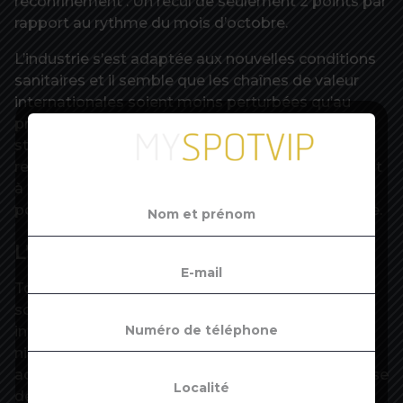
reconfinement . Un recul de seulement 2 points par
rapport au rythme du mois d’octobre.
L’industrie s’est adaptée aux nouvelles conditions
sanitaires et il semble que les chaînes de valeur
internationales soient moins perturbées qu’au
printemps dernier, les confinements étant moins
stricts chez nos partenaires commerciaux. En
revanche, dans les services, la production chuterait
à 76 % de la normale ce mois-ci, un recul de 11
points, donc bien plus marqué que dans l’industrie.
L’aéronautique en difficulté
Toutefois, cela ne signifie pas que cette dernière
soit immunisée contre le Covid-19. La production
industrielle reste en effet bien inférieure à son
niveau d’il y a un an. Ainsi, sur les mois de juillet,
août et septembre 2020, elle est encore plus basse
de 7 % par rapport à la même période de 2019.