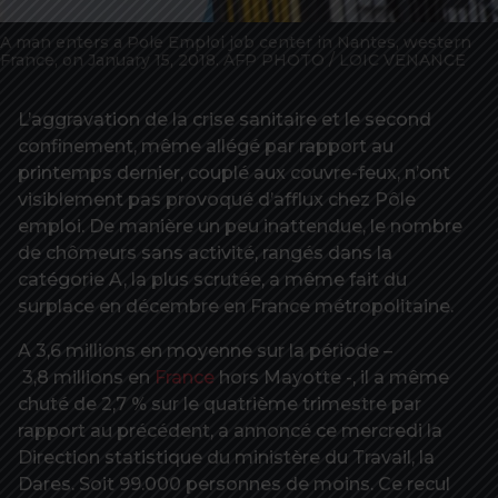
A man enters a Pole Emploi job center in Nantes, western
France, on January 15, 2018. AFP PHOTO / LOIC VENANCE
L’aggravation de la crise sanitaire et le second
confinement, même allégé par rapport au
printemps dernier, couplé aux couvre-feux, n’ont
visiblement pas provoqué d’afflux chez Pôle
emploi. De manière un peu inattendue, le nombre
de chômeurs sans activité, rangés dans la
catégorie A, la plus scrutée, a même fait du
surplace en décembre en France métropolitaine.
A 3,6 millions en moyenne sur la période –
3,8 millions en
France
hors Mayotte -, il a même
chuté de 2,7 % sur le quatrième trimestre par
rapport au précédent, a annoncé ce mercredi la
Direction statistique du ministère du Travail, la
Dares. Soit 99.000 personnes de moins. Ce recul