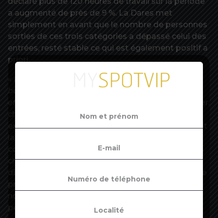
déclaré plus de 120 heures de travail sur la période
a augmenté de près de 9 %. La Dares met
simplement en avant que le nombre de personnes
sorties de ces trois catégories a dépassé celui des
entrées, resté stable ce qui est également positif a
priori.
« Il y a eu un confinement sur le trimestre, une
baisse d’activité, et le chômage qui baisse, c’est
effectivement contre-intuitif »
, confirme Eric Heyer,
chercheur à l’OFCE, en allant plus loin dans les
explications. La première raison possible, qui serait
la pire, tient à la baisse de la population active,
conséquence du découragement d’une partie des
chômeurs à rechercher un emploi, et donc à
disparaître des radars de Pôle emploi. C’est ce que
prévoyait mi-décembre l’Insee dans sa dernière
note de conjoncture, même s’il faut attendre un
peu pour le confirmer.