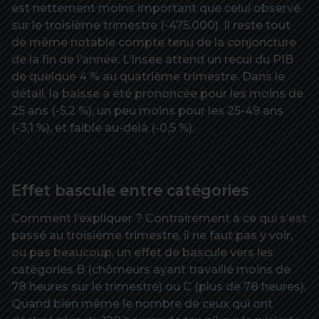
est nettement moins important que celui observé
sur le troisième trimestre (-475.000). Il reste tout
de même notable compte tenu de la conjoncture
de la fin de l’année. L’Insee attend un recul du PIB
de quelque 4 % au quatrième trimestre. Dans le
détail, la baisse a été prononcée pour les moins de
25 ans (-5,2 %), un peu moins pour les 25-49 ans
(-3,1 %), et faible au-delà (-0,5 %).
Effet bascule entre catégories
Comment l’expliquer ? Contrairement à ce qui s’est
passé au troisième trimestre, il ne faut pas y voir,
ou pas beaucoup, un effet de bascule vers les
catégories B (chômeurs ayant travaillé moins de
78 heures sur le trimestre) ou C (plus de 78 heures).
Quand bien même le nombre de ceux qui ont