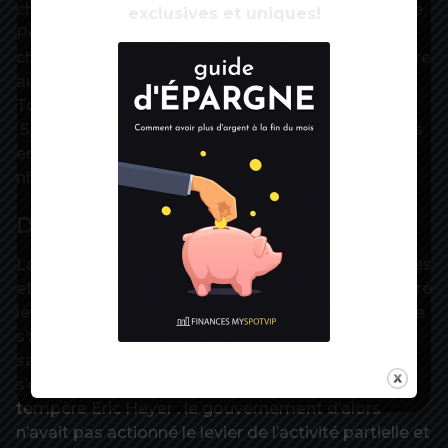
chiffres reflètent bien les conséquences de la crise.
exclusives et uniques!
Pour la catégorie A, Pôle emploi recense 8,1 % de
chômeurs de plus, ce qui fait remonter leur nombre
aux niveaux de ceux de fin 2015 et début 2016.
Toutes catégories confondues, leurs nombres –
5,7 millions en France métropolitaine ou 6 millions
en France entière hors Mayotte – restent à des
niveaux jamais atteint.
Déficit public ou cohésion sociale
La crise a frappé en masse les CDD, les intérimaires
et a gelé une grande partie des embauches, malgré
les aides de l’Etat. Pour l’ensemble de 2020, l’Insee
s’attend à 700.000 emplois de salariés ou de non
salariés en moins. Rien à voir, pourtant, à ce qui
s’est passé lors de la crise financière de 2008,
tempère Eric Heyer : le gouvernement d’alors
n’avait pas actionné le levier de l’activité partielle et