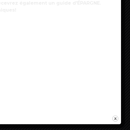
 recevrez également un guide d'ÉPARGNE.
niques!
énovation des logements : des économies
’énergie substantielles à l’horizon