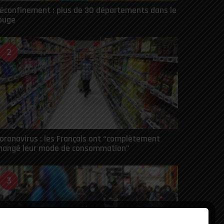
éconfinement : plus de 30 départements dans le
ouge
2
oronavirus : les Français ont “complètement
hangé leur mode de consommation”
3