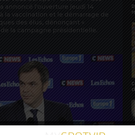
D
 a annoncé l'ouverture jeudi 14
r
 à la vaccination et le démarrage de
itiques des élus, dénonçant «
n de la campagne présidentielle.
C
c