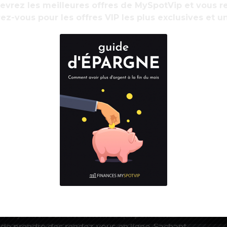
cevrez les meilleures offres de MySpotVip et vous
ez-vous pour les offres VIP les plus exclusives et u
e confinement, Olivier Véran a
 charge sanitaire
» en précisant que nous
é du virus dans le pays, avec 18.000 cas par
talisations
» et un nombre de malades en
R
d
uation pire que la nôtre, avec plus de 1.000
ande-Bretagne
», a-t-il fait remarquer, en
taires
» seraient prises «
si nous constatons
ous la forme d’une vague, ce qui n’est pas le
arté à ce stade la fermeture des écoles : «
Nous
 fondamentale pour notre pays
», a-t-il rappelé.
 nombre de personnes vaccinées , le ministre
i 14 janvier d’un site Internet, qui permettra
et de prendre des rendez-vous en ligne. Sachant