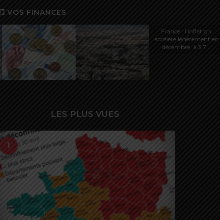
VOS FINANCES
France : l’inflation
accélère légèrement en
décembre, à 3,7...
»
LES PLUS VUES
1