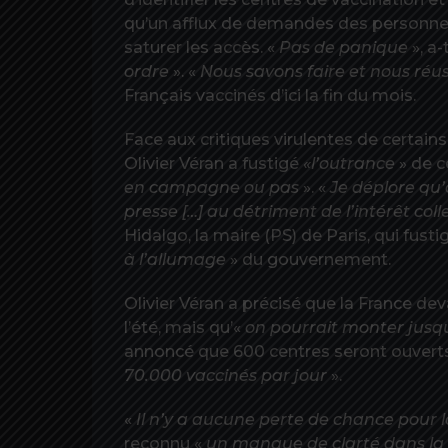
qu’un afflux de demandes des personnes 
saturer les accès. «
Pas de panique
», a-
ordre
». «
Nous savons faire et nous réu
Français vaccinés d’ici la fin du mois.
Face aux critiques virulentes de certains
Olivier Véran a fustigé
«
l’outrance
» de c
en campagne ou pas
». «
Je déplore qu
presse […] au détriment de l’intérêt colle
Hidalgo, la maire (PS) de Paris, qui fus
à l’allumage
» du gouvernement.
Olivier Véran a précisé que la France dev
l’été, mais qu’«
on pourrait monter jusq
annoncé que 600 centres seront ouvert
70.000 vaccinés par jour
».
«
Il n’y a aucune perte de chance pour 
reconnu «
un manque de clarté dans l