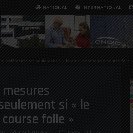
NATIONAL
INTERNATIONAL
s supplémentaires seulement si « le virus reprend une course folle 
es mesures
eulement si « le
course folle »
ez-Vous Europe 1 - CNews - « Les