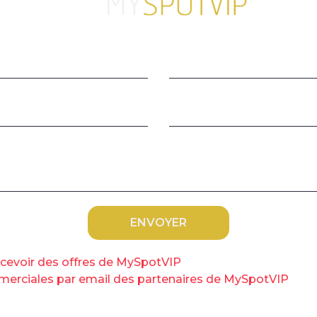
C
s
LEUROT reçoivent Olivier VERAN, Ministre de la
a lenteur de la vaccination en France , Olivier
la Santé, était l’invité dimanche du « Grand
 Echos ».
«Nous savons faire la guerre
» contre
velles, à savoir le vaccin
» a-t-il martelé.
C
v
recevoir des offres de MySpotVIP
 propagé au Royaume-Uni, le ministre a
ommerciales par email des partenaires de MySpotVIP
circule où il y a déjà la souche classique, il
ant que
«
le virus est a priori sensible au vaccin