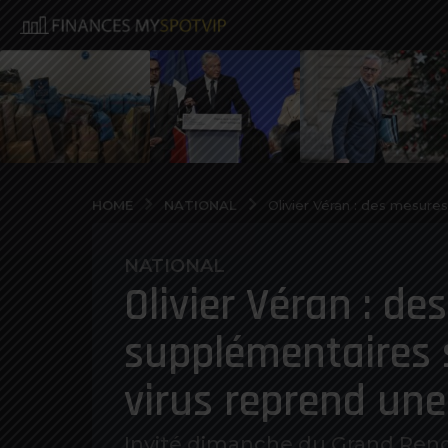
NATIONAL
HOME
Olivier Véran : des mesure
NATIONAL
6
Olivier Véran : d
a
n
supplémentaires s
o
s
virus reprend une 
a
g
o
Invité dimanche du Grand Rend