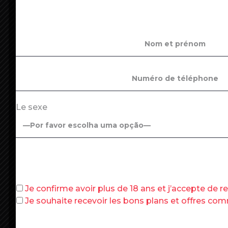
Michaël DARMON, Cécile CORNUDET et Damien F
Santé
Le sexe
En première ligne face aux critiques sur l
Véran
, le ministre des Solidarités et de 
Rendez-Vous » Europe 1 – CNews – « Les
le Covid-19, et
«nous avons des armes nou
Je confirme avoir plus de 18 ans et j’accepte de 
Concernant le variant anglais, qui s’est
Je souhaite recevoir les bons plans et offres c
précisé :
«
nous ne savons pas si, quand il 
peut prendre le pouvoir ou non
», ajout
mais il est plus contagieux
».