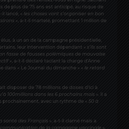
de plus de 75 ans est anticipé, au risque de
t-il lancé, «
les choses vont s’organiser en bon
ssirons
», a-t-il martelé, promettant 1 million de
 élus, à un an de la campagne présidentielle,
ertains, leur intervention dépendant «
s’ils sont
’on fasse de fausses polémiques de mauvaise
ctif
», a-t-il déclaré taclant la charge d’Anne
tige dans « Le Journal du dimanche » «
le retard
ait disposer de 78 millions de doses d’ici à
u’à 100
millions dans les 6 prochains mois
». Il a
s prochainement, avec un rythme de «
50 à
la santé des Français
», a-t-il clamé mais a
a communication de la campagne vaccinale
».