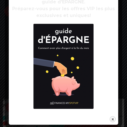
guide d'ÉPARGNE.
Préparez-vous pour les offres VIP les plus
“C’est une méthode assez juste car ça
exclusives et uniques!
prend en compte l’âge de début de
travail” et ne pénalise donc pas ceux qui
ont commencé à travailler tôt, a estimé
M. Roux de Bézieux.
Source:
Tribune
LES PLUS VUES
1