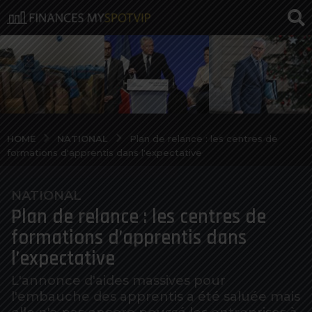
NATIONAL
HOME
Plan de relance : les centres de
formations d'apprentis dans l'expectative
NATIONAL
6
Plan de relance : les centres de
a
n
formations d’apprentis dans
o
l’expectative
s
a
L'annonce d'aides massives pour
l'embauche des apprentis a été saluée mais
g