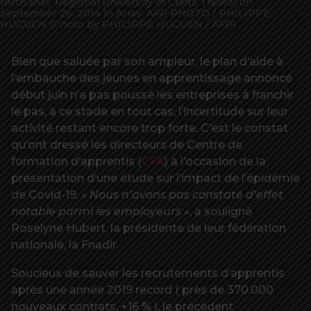
l'Artisanat, Regional University of Crafts Trades) on
September 26, 2014 in Arras. AFP PHOTO / PHILIPPE
HUGUEN (Photo by PHILIPPE HUGUEN / AFP)
Bien que saluée par son ampleur, le plan d’aide à
l’embauche des jeunes en apprentissage annoncé
début juin n’a pas poussé les entreprises à franchir
le pas, à ce stade en tout cas, l’incertitude sur leur
activité restant encore trop forte. C’est le constat
qu’ont dressé les directeurs de Centre de
formation d’apprentis (
CFA
) à l’occasion de la
présentation d’une étude sur l’impact de l’épidémie
de Covid-19.
« Nous n’avons pas constaté d’effet
notable parmi les employeurs »
, a souligné
Roselyne Hubert, la présidente de leur fédération
nationale, la Fnadir.
Soucieux de sauver les recrutements d’apprentis
après une année 2019 record ( près de 370.000
nouveaux contrats, +16 % ), le précédent