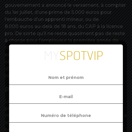
gouvernement a annoncé le versement, à compter
du 1er juillet, d’une prime de 5.000 euros pour
l’embauche d’un apprenti mineur, ou de
8.000 euros au-delà de 18 ans, du CAP à la licence
pro. De sorte qu’il ne reste quasiment pas de reste
à charge pour l’employeur la première année de
formation. Le tout sans condition pour les
entreprises de moins de 250 salariés, avec
obligation pour les autres d’atteindre 5 %
d’alternants dans leurs effectifs à l’échéance de la
mesure, le 28 février 2021.
Pré-inscriptions en baisse de 30 %
Les montants promis vont bien au-delà des aides
précédentes. Pour autant, souligne Roselyne
Hubert,
« mesurer leur impact reste complexe »
. La
situation varie bien sûr selon les secteurs, mais
beaucoup dépendra des effets du plan de relance