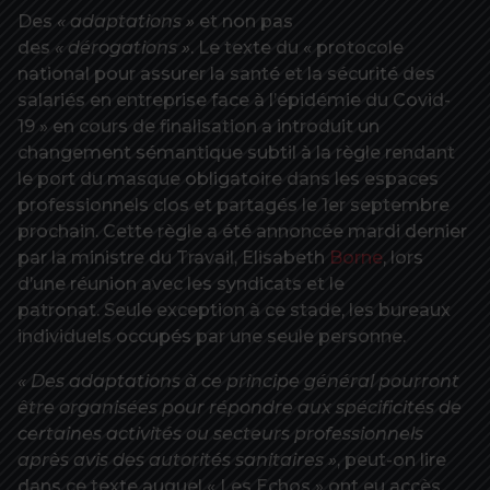
Des
« adaptations »
et non pas
des
« dérogations »
. Le texte du « protocole
national pour assurer la santé et la sécurité des
salariés en entreprise face à l’épidémie du Covid-
19 » en cours de finalisation a introduit un
changement sémantique subtil à la règle rendant
le port du masque obligatoire dans les espaces
professionnels clos et partagés le 1er septembre
prochain. Cette règle a été annoncée mardi dernier
par la ministre du Travail, Elisabeth
Borne
, lors
d’une réunion avec les syndicats et le
patronat. Seule exception à ce stade, les bureaux
individuels occupés par une seule personne.
« Des adaptations à ce principe général pourront
être organisées pour répondre aux spécificités de
certaines activités ou secteurs professionnels
après avis des autorités sanitaires »
, peut-on lire
dans ce texte auquel « Les Echos » ont eu accès.