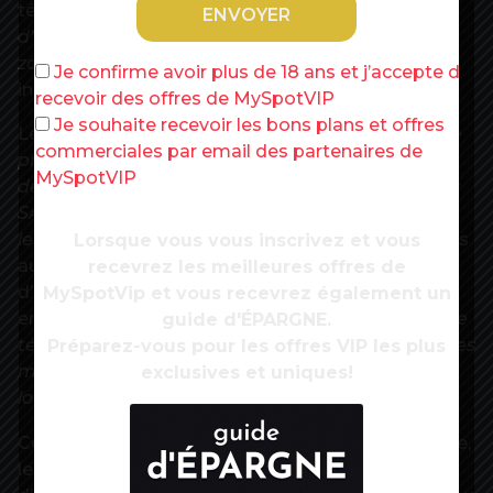
télétravail.
« On va rester sur les règles
d’aujourd’hui : télétravail recommandé dans les
zones où le virus circule activement »
, avait alors
Je confirme avoir plus de 18 ans et j’accepte de
indiqué Elisabeth Borne.
recevoir des offres de MySpotVIP
Je souhaite recevoir les bons plans et offres
Le protocole rappelle que le télétravail
« reste une
commerciales par email des partenaires de
pratique recommandée en ce qu’il participe à la
MySpotVIP
démarche de prévention du risque d’infection au
SARS-CoV-2 et permet de limiter l’affluence dans
les transports en commun »
. Recommandée, mais
Lorsque vous vous inscrivez et vous
aussi variable puisque le texte ouvre la possibilité
recevrez les meilleures offres de
d’ouvrir plus grand les vannes dans tel ou tel
MySpotVip et vous recevrez également un
endroit.
« En fonction des indicateurs sanitaires, le
guide d'ÉPARGNE.
télétravail pourrait être renforcé dans le cadre des
Préparez-vous pour les offres VIP les plus
mesures décidées par les autorités publiques
exclusives et uniques!
locales »
, peut-on lire.
Contrairement à ce que la formulation laisse croire,
les autorités locales n’ont pas de pouvoir