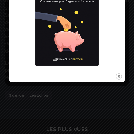
d’imposer le recours au télétravail, tempère-t-on au
secrétariat d’Etat en charge des Retraites et de la
Santé au travail. L’idée est qu’en cas de
dégradation de la situation dans une région
donnée, les entreprises puissent tirer
les
« conséquences des mesures publiques
décidées »
en obligeant leurs employés à travailler
de chez eux.
Le protocole national sera mis en ligne lundi
prochain au plus tard pour application le
lendemain.
Source:
Les Echos
LES PLUS VUES