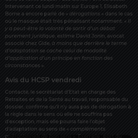
Intervenant ce lundi matin sur Europe 1, Elisabeth
Borne a encore parlé de
« dérogations »
dans le cas
où le masque était très pénalisant notamment.
« Il
y a peut-être la volonté de sortir d’un débat
purement juridique
, estime David Jonin, avocat
associé chez Gide,
à moins que derrière le terme
d’adaptation se cache celui de modalité
d’application d’un principe en fonction des
circonstances »
.
Avis du HCSP vendredi
Contacté, le secrétariat d’Etat en charge des
Retraites et de la Santé au travail, responsable du
dossier, confirme qu’il n’y aura pas de dérogation à
la règle dans le sens où elle ne souffrira pas
d’exception, mais elle pourra faire l’objet
d’adaptation au sens de
« compléments
opérationnels de bon sens ».
Exemple : port du