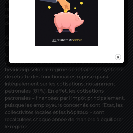
COR, ces subventions représentent 81 % des
recettes du régime des mines et au moins 60 %
des recettes des régimes spéciaux de la SNCF et
de la RATP.
4. Un financement très dépendant
des régimes
Une fois posé ce cadre général, force est de
constater que la structure du financement varie
beaucoup selon le régime de retraite. Le système
de retraite des fonctionnaires repose quasi
intégralement sur les cotisations, notamment
patronales (81 %). En effet, les cotisations
patronales – financées par l’impôt principalement,
puisque les employeurs concernés sont l’Etat, les
collectivités locales et les hôpitaux – sont
recalculées chaque année de manière à équilibrer
le régime.