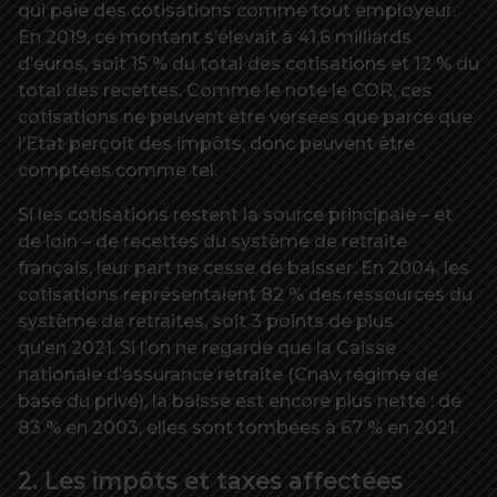
qui paie des cotisations comme tout employeur.
En 2019, ce montant s’élevait à 41,6 milliards
d’euros, soit 15 % du total des cotisations et 12 % du
total des recettes. Comme le note le COR, ces
cotisations ne peuvent être versées que parce que
l’Etat perçoit des impôts, donc peuvent être
comptées comme tel.
Si les cotisations restent la source principale – et
de loin – de recettes du système de retraite
français, leur part ne cesse de baisser. En 2004, les
cotisations représentaient 82 % des ressources du
système de retraites, soit 3 points de plus
qu’en 2021. Si l’on ne regarde que la Caisse
nationale d’assurance retraite (Cnav, régime de
base du privé), la baisse est encore plus nette : de
83 % en 2003, elles sont tombées à 67 % en 2021.
2. Les impôts et taxes affectées