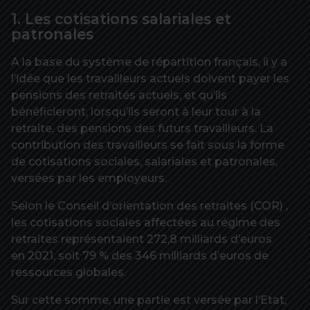
1. Les cotisations salariales et
patronales
A la base du système de répartition français, il y a
l’idée que les travailleurs actuels doivent payer les
pensions des retraités actuels, et qu’ils
bénéficieront, lorsqu’ils seront à leur tour à la
retraite, des pensions des futurs travailleurs. La
contribution des travailleurs se fait sous la forme
de cotisations sociales, salariales et patronales,
versées par les employeurs.
Selon le Conseil d’orientation des retraites (COR) ,
les cotisations sociales affectées au régime des
retraites représentaient 272,8 milliards d’euros
en 2021, soit 79 % des 346 milliards d’euros de
ressources globales.
Sur cette somme, une partie est versée par l’Etat,