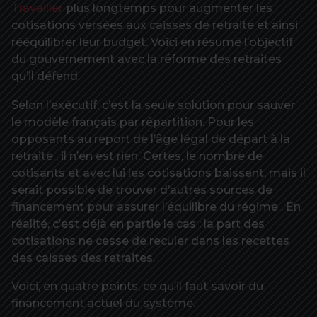
Travailler
plus longtemps pour augmenter les
cotisations versées aux caisses de retraite et ainsi
rééquilibrer leur budget. Voici en résumé l’objectif
du gouvernement avec la réforme des retraites
qu’il défend.
Selon l’exécutif, c’est la seule solution pour sauver
le modèle français par répartition. Pour les
opposants au report de l’âge légal de départ à la
retraite , il n’en est rien. Certes, le nombre de
cotisants et avec lui les cotisations baissent, mais il
serait possible de trouver d’autres sources de
financement pour assurer l’équilibre du régime . En
réalité, c’est déjà en partie le cas : la part des
cotisations ne cesse de reculer dans les recettes
des caisses des retraites.
Voici, en quatre points, ce qu’il faut savoir du
financement actuel du système.