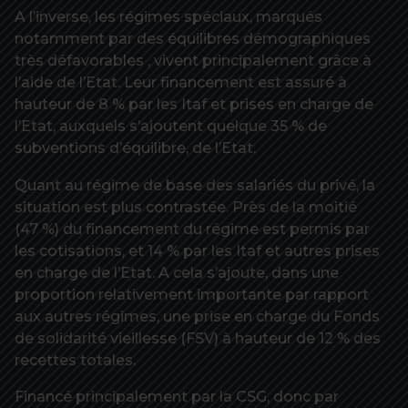
A l’inverse, les régimes spéciaux, marqués
notamment par des équilibres démographiques
très défavorables , vivent principalement grâce à
l’aide de l’Etat. Leur financement est assuré à
hauteur de 8 % par les Itaf et prises en charge de
l’Etat, auxquels s’ajoutent quelque 35 % de
subventions d’équilibre, de l’Etat.
Quant au régime de base des salariés du privé, la
situation est plus contrastée. Près de la moitié
(47 %) du financement du régime est permis par
les cotisations, et 14 % par les Itaf et autres prises
en charge de l’Etat. A cela s’ajoute, dans une
proportion relativement importante par rapport
aux autres régimes, une prise en charge du Fonds
de solidarité vieillesse (FSV) à hauteur de 12 % des
recettes totales.
Financé principalement par la CSG, donc par