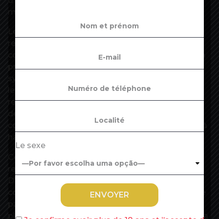
d’argent.https://flo.uri.sh/visualisation/12544760/e
mbed
Les autres Itaf s’appliquent, selon le cas, aux
revenus des salariés, à la production, à la
consommation, ou à d’autres revenus. Ainsi, si l’on
prend en compte l’ensemble des recettes du
système des retraites (cotisations, Itaf et autres),
les revenus d’activité fournissent 89,8 % des
recettes – 10 points de plus qu’en tenant compte
des seules cotisations -, les revenus du capital
contribuent à hauteur de 4,1 %, la consommation à
hauteur de 2,7 % et les retraites de 3,4 %.
Le sexe
Ces recettes fiscales, attribuées au système de
retraite, s’expliquent par deux raisons principales.
D’une part, l’Etat compense l’exonération de
cotisations sociales sur les petits salaires . D’autre
part, il finance les dispositifs de solidarité mis en
place dans le système des retraites, comme l’Aspa