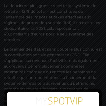
La deuxième plus grosse recette du système de
retraite – 12 % du total – est constituée de
l’ensemble des impôts et taxes affectées aux
régimes de protection sociale (Itaf). Il en existe une
cinquantaine. En 2021, cela représentait
40,8 milliards d’euros pour le seul système des
retraites.
Le premier des Itaf, et sans doute le plus connu, est
la contribution sociale généralisée (CSG). Elle
s’applique aux revenus d’activité, mais également
aux revenus de remplacement comme les
indemnités chômage ou encore les pensions de
retraite, qui contribuent donc au financement du
système de retraite, aux revenus du patrimoine,
comme les revenus fonciers, aux revenus de
placement, comme les revenus mobiliers, ou
encore aux jeux