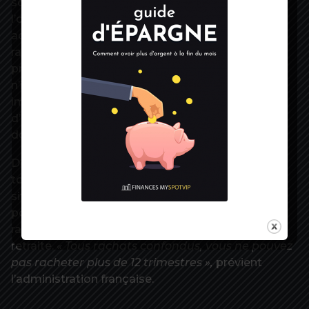
son niveau de revenus, son régime d’affiliation et
l’option de rachat choisie. Il en existe deux
actuellement : le rachat au titre du taux seul, ou le
rachat pour le taux et la durée d’assurance. La
première permet de bonifier le taux pour ceux qui
n’iront pas jusqu’à l’âge du taux plein. La seconde
impacte aussi le taux et permet en plus
d’augmenter le nombre de trimestres, et coûte
donc plus cher.
Donner des fourchettes de prix de rachat est en
tout cas périlleux tant le montant dépend de la
situation personnelle de chacun. Il est toutefois
possible d’effectuer une simulation du coût de
rachat de ses trimestres sur le site de l’Assurance
retraite.
« Tous rachats confondus, vous ne pouvez
pas racheter plus de 12 trimestres »,
prévient
l’administration française.