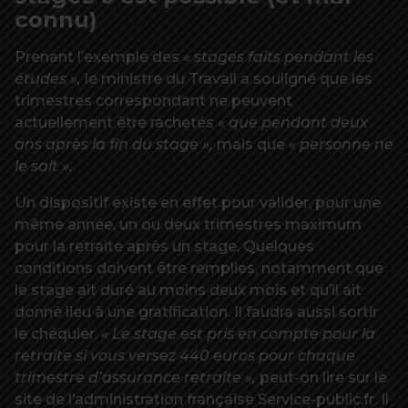
connu)
Prenant l’exemple des
« stages faits pendant les
études »,
le ministre du Travail a souligné que les
trimestres correspondant ne peuvent
actuellement être rachetés
« que pendant deux
ans après la fin du stage »,
mais que
« personne ne
le sait ».
Un dispositif existe en effet pour valider, pour une
même année, un ou deux trimestres maximum
pour la retraite après un stage. Quelques
conditions doivent être remplies, notamment que
le stage ait duré au moins deux mois et qu’il ait
donné lieu à une gratification. Il faudra aussi sortir
le chéquier.
« Le stage est pris en compte pour la
retraite si vous versez 440 euros pour chaque
trimestre d’assurance retraite »,
peut-on lire sur le
site de l’administration française Service-public.fr. Il