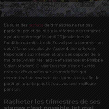
Le sujet des
rachats
de trimestres ne fait pas
partie du projet de loi sur la réforme des retraites. Il
a pourtant émergé le lundi 23 janvier lors de
l’audition du ministre du Travail par la commission
des Affaires sociales de l’Assemblée nationale.
Répondant aux interpellations des députés de la
majorité Sylvain Maillard (Renaissance) et Philippe
Vigier (Modem), Olivier Dussopt s’est dit
« très
preneur d’avancées sur les modalités qui
permettent de racheter ces trimestres »,
afin de
partir en retraite plus tôt ou avec une meilleure
pension.
Racheter les trimestres de ses
stages c’est possible (et mal