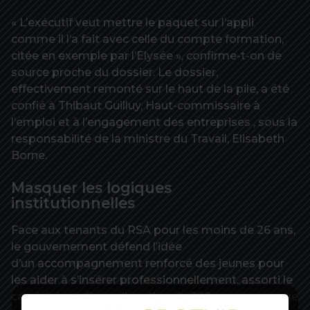
« L’exécutif veut mettre le paquet sur l’appli
comme il l’a fait avec celle du compte formation,
citée en exemple par l’Elysée », confirme-t-on de
source proche du dossier. Le dossier,
effectivement remonté sur le haut de la pile, a été
confié à Thibaut Guilluy, Haut-commissaire à
l’emploi et à l’engagement des entreprises , sous la
responsabilité de la ministre du Travail, Elisabeth
Borne.
Masquer les logiques
institutionnelles
Face aux tenants du RSA pour les moins de 26 ans,
le gouvernement défend l’idée
d’un accompagnement renforcé des jeunes pour
les aider à s’insérer professionnellement, assorti le
cas échéant d’une allocation de 500 euros , comme