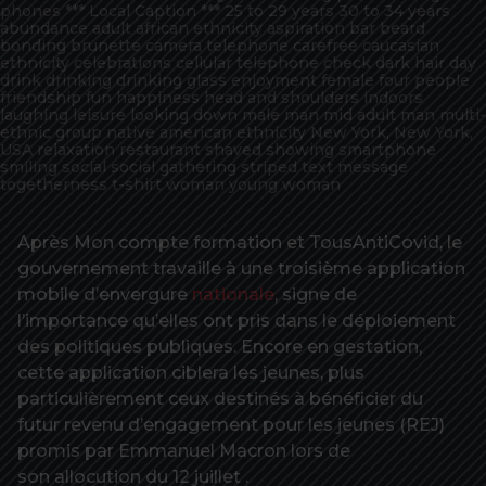
phones *** Local Caption *** 25 to 29 years 30 to 34 years
abundance adult african ethnicity aspiration bar beard
bonding brunette camera telephone carefree caucasian
ethnicity celebrations cellular telephone check dark hair day
drink drinking drinking glass enjoyment female four people
friendship fun happiness head and shoulders indoors
laughing leisure looking down male man mid adult man multi-
ethnic group native american ethnicity New York, New York,
USA relaxation restaurant shaved showing smartphone
smiling social social gathering striped text message
togetherness t-shirt woman young woman
Après Mon compte formation et TousAntiCovid, le
gouvernement travaille à une troisième application
mobile d’envergure
nationale
, signe de
l’importance qu’elles ont pris dans le déploiement
des politiques publiques. Encore en gestation,
cette application ciblera les jeunes, plus
particulièrement ceux destinés à bénéficier du
futur revenu d’engagement pour les jeunes (REJ)
promis par Emmanuel Macron lors de
son allocution du 12 juillet .