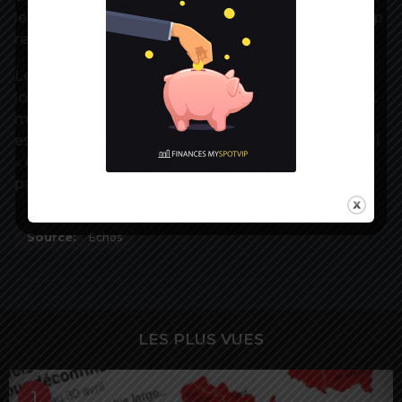
les aident à s’équiper, son recours pourrait du coup
rester facultatif.
Le président de l’Union nationale des missions
locales, Stéphane Valli, voit cela d’un bon oeil. Tout
moyen supplémentaire pour informer les jeunes
est bon à prendre, défend-il, à condition que l’appli
« reste un point d’accès parmi d’autres » pour ne
pas exclure les plus marginalisés.
Source:
Echos
LES PLUS VUES
1