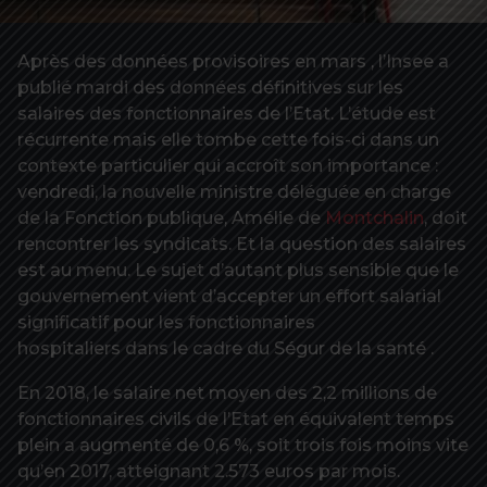
Après des données provisoires en mars , l’Insee a
publié mardi des données définitives sur les
salaires des fonctionnaires de l’Etat. L’étude est
récurrente mais elle tombe cette fois-ci dans un
contexte particulier qui accroît son importance :
vendredi, la nouvelle ministre déléguée en charge
de la Fonction publique, Amélie de
Montchalin
, doit
rencontrer les syndicats. Et la question des salaires
est au menu. Le sujet d’autant plus sensible que le
gouvernement vient d’accepter un effort salarial
significatif pour les fonctionnaires
hospitaliers dans le cadre du Ségur de la santé .
En 2018, le salaire net moyen des 2,2 millions de
fonctionnaires civils de l’Etat en équivalent temps
plein a augmenté de 0,6 %, soit trois fois moins vite
qu’en 2017, atteignant 2.573 euros par mois.