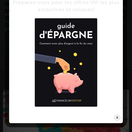
agents de catégorie B et C, employés et ouvriers,
Préparez-vous pour les offres VIP les plus
qui sont les moins qualifiés (respectivement -0,5 %
exclusives et uniques!
et -0,4 %) et ont aussi été ceux qui ont été les plus
nombreux à continuer à travailler hors de chez eux
pendant le confinement.
Source:
Echos
LES PLUS VUES
1