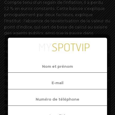
Compte tenu d’un regain de l’inflation, il a perdu
1,2 % en euros constants. Cette baisse s’explique
principalement par deux facteurs, explique
l’institut : l’absence de revalorisation de la valeur du
point d’indice, qui sert de base de calcul au salaire
des agents publics, ainsi que la pause dans
l’application de l’accord de revalorisation des
carrières PPCR cette année-là. S’y ajoute le
rétablissement du jour de carence en cas de congé
maladie.
Cette baisse est en apparence minorée par le coup
de frein aux emplois aidés (-42 %) qui sont
faiblement rémunérés. La perte de pouvoir d’achat
du salaire net mensuel moyen s’élève à 1,4 % pour
les fonctionnaires titulaires et même à 2,1 % pour
les contractuels hors contrats aidés. A corps, grade
et échelon donnés, donc hors ancienneté, le
pouvoir d’achat du salaire net a baissé de 1,8 %.