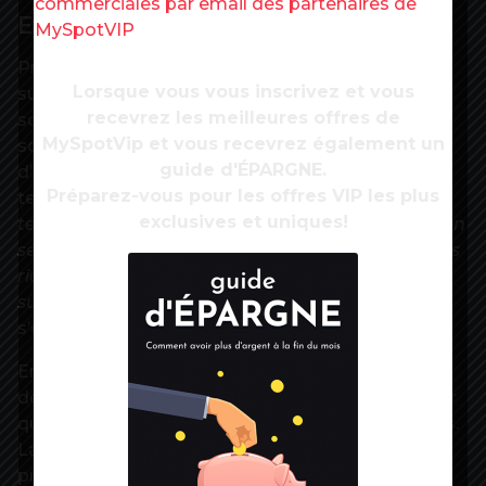
commerciales par email des partenaires de
Effort supplémentaire
MySpotVIP
Prudent, le Premier ministre n’a même pas cité le
Lorsque vous vous inscrivez et vous
sujet dans son discours de politique générale . De
recevrez les meilleures offres de
son côté, Bruno Le Maire a évoqué plusieurs
MySpotVip et vous recevrez également un
scénarios possibles, tout en assurant que la taxe
guide d'ÉPARGNE.
d’habitation serait, quoi qu’il arrive, supprimée à
Préparez-vous pour les offres VIP les plus
terme.
« Est-ce qu’on prend un peu plus de
exclusives et uniques!
temps ? C’est une première question. Est-ce qu’on
sépare ces 20 % des 5 % qui sont vraiment les plus
riches, à qui on demandera un effort
supplémentaire ? C’est une deuxième option »
,
s’est interrogé le ministre de l’Economie.
En clair, l’exécutif, si jamais il optait pour un court
décalage de la suppression, pourrait ne la réserver
qu’à une petite fraction des Français les plus aisés.
La question devra être tranchée d’ici à la
présentation du prochain budget, à la fin de l’été.