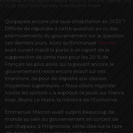
ceremony at the Bercy Finance Ministry in Paris, France, July
7, 2020. REUTERS/Gonzalo Fuentes/File Photo
Qui payera encore une taxe d’habitation en 2023 ?
Difficile de répondre à cette question au vu des
atermoiements du gouvernement sur la question
ces derniers jours. Alors qu’Emmanuel
Macron
avait ouvert mardi la porte à un report de la
suppression de cette taxe pour les 20 % de
Français les plus aisés qui la payent encore, le
gouvernement reste encore évasif sur ses
intentions, de peur de déplaire aux classes
moyennes supérieures.
« Nous allons regarder
toutes les options »
, a expliqué ce jeudi, sur France
Inter, Bruno Le Maire, le ministre de l’Economie.
Emmanuel Macron avait surpris beaucoup de
monde au sein du gouvernement en sortant de
son chapeau, à l’improviste, cette idée sur la taxe