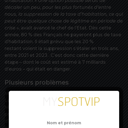
d’habitation.
« Une option possible serait de
décaler un peu, pour les plus fortunés d’entre
nous, la suppression de la taxe d’habitation, ce qui
peut être quelque chose de légitime en période de
crise »
, avait avancé le chef de l’Etat. Dès cette
année, 80 % des Français ne payeront plus de taxe
d’habitation. Il était prévu que les 20 %
restant voient la suppression s’étaler en trois ans,
entre 2021 et 2023 . C’est donc cette dernière
étape – dont le coût est estimé à 7 milliards
d’euros – qui était en danger.
Plusieurs problèmes
Mais cette solution présente plusieurs problèmes.
Le premier est d’ordre constitutionnel : Emmanuel
Macron avait promis, durant sa campagne
présidentielle, la suppression de la taxe
d’habitation pour les 80 % des Français les plus
modestes, et n’avait étendu la mesure aux autres