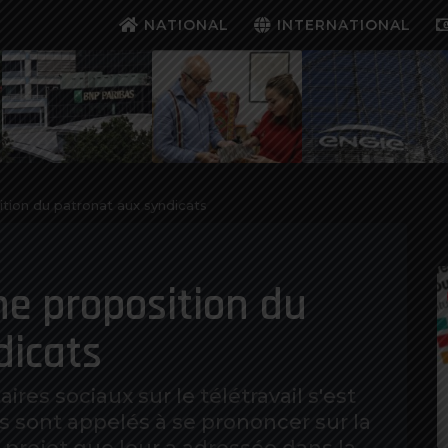
NATIONAL
INTERNATIONAL
osition du patronat aux syndicats
time proposition du
dicats
ires sociaux sur le télétravail s'est
s sont appelés à se prononcer sur la