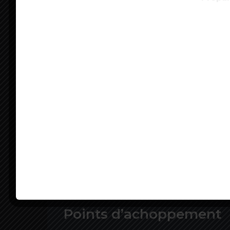
général de Force ouvrière, Yves Veyrier, 
à reculons »
dans la négociation.
« Ni prescriptif, ni norma
Le leader de la CGT Philippe Martinez a
embarqué »
, juste avant la dernière re
Berger, a, lui, affirmé sur France 2 croire
en appelant
« à la responsabilité du pa
pérenne et qu’il faut l’encadrer »
.
Jusqu’à présent, le patronat s’en est tenu 
discussions d’un accord qui ne soit
« ni 
successives transmises se sont inscrite
vraiment contraignant à l’éventuel accor
négociations engagées le 3 novembre p
Points d’achoppement