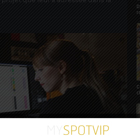
 projet que leur a adressée dans la
D
r
C
c