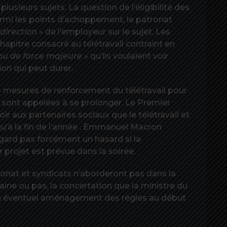
lusieurs sujets. La question de l’éligibilité des
parmi les points d’achoppement, le patronat
direction »
de l’employeur sur le sujet. Les
chapitre consacré au télétravail contraint en
ou de force majeure »
qu’ils voulaient voir
ion qui peut durer.
les mesures de renforcement du télétravail pour
19 sont appelées à se prolonger. Le Premier
oir aux partenaires sociaux que le télétravail et
squ’à la fin de l’année . Emmanuel Macron
égard pas forcément un hasard si la
 projet est prévue dans la soirée.
tronat et syndicats n’aborderont pas dans la
ine ou pas, la concertation que la ministre du
 un éventuel aménagement des règles au début