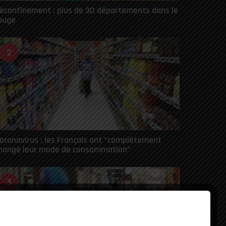
éconfinement : plus de 30 départements dans le
ouge
2
oronavirus : les Français ont “complètement
hangé leur mode de consommation”
3