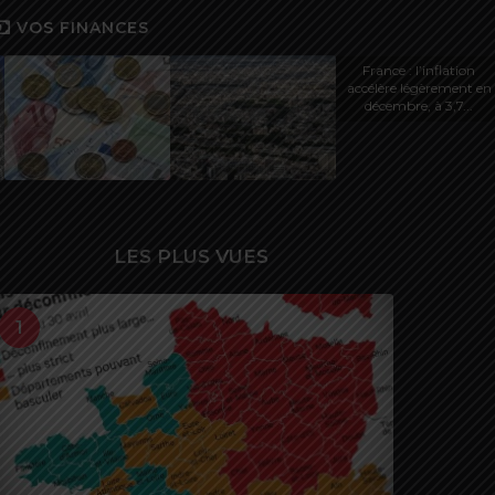
VOS FINANCES
France : l’inflation
accélère légèrement en
décembre, à 3,7...
LES PLUS VUES
1