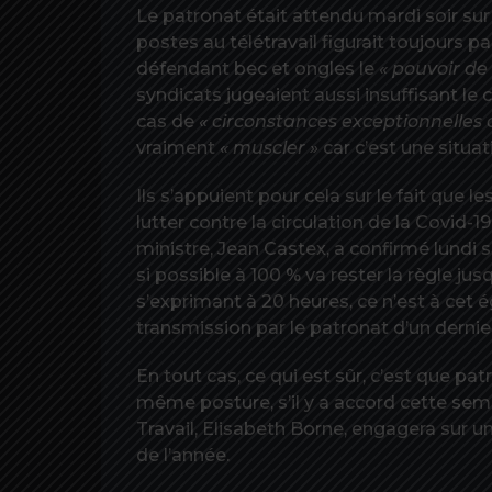
Le patronat était attendu mardi soir sur p
postes au télétravail figurait toujours 
défendant bec et ongles le
« pouvoir de 
syndicats jugeaient aussi insuffisant le 
cas de
« circonstances exceptionnelles 
vraiment
« muscler »
car c’est une situat
Ils s’appuient pour cela sur le fait que 
lutter contre la circulation de la Covid-
ministre, Jean Castex, a confirmé lundi s
si possible à 100 % va rester la règle ju
s’exprimant à 20 heures, ce n’est à cet 
transmission par le patronat d’un dernier
En tout cas, ce qui est sûr, c’est que pa
même posture, s’il y a accord cette sema
Travail, Elisabeth Borne, engagera sur
de l’année.