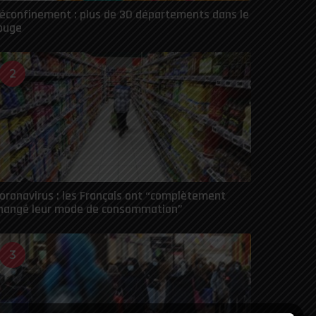
éconfinement : plus de 30 départements dans le
ouge
2
oronavirus : les Français ont “complètement
hangé leur mode de consommation”
3