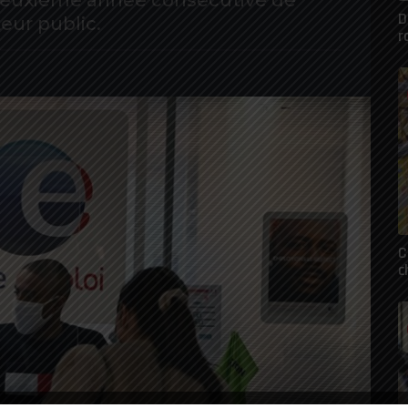
a deuxième année consécutive de
D
eur public.
r
C
c