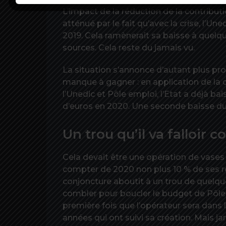
L’impact de la réduction de la contrib
atténué par le fait qu’avec la crise, l’U
2019. Cela ramènerait sa baisse à quelqu
sources. Cela reste du jamais vu.
La situation s’annonce d’autant plus pr
manque à gagner : en application de la 
l’Unedic et Pôle emploi, l’Etat a déjà b
d’euros en 2020. Une seconde baisse du
Un trou qu’il va falloir 
Cela devait être une opération de vases
compter de 2020 non plus 10 % de ses re
conjoncture aboutit à un trou de quelque 
combler pour boucler le budget de Pôle e
première fois que l’opérateur sera dans l
années qui ont suivi sa création. Mais j