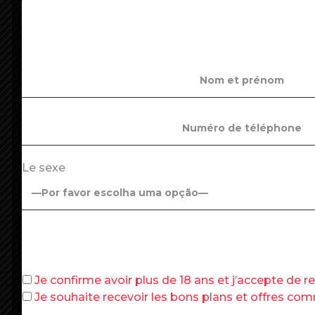
(FILES) In this file photo taken on December 14,
agency of Chateau-Gombert in Marseille, southe
TUCAT / AFP)
On connaît bien l’effet de ciseaux spéc
dégradation de la conjoncture provoque
Le sexe
d’indemnisation et une baisse des recet
de suite, avec le déficit abyssal de l’Une
dernier. Voici maintenant l’effet domino
de Pôle emploi.
Effet domino
Je confirme avoir plus de 18 ans et j’accepte de 
Le directeur général de l’établissement 
Je souhaite recevoir les bons plans et offres c
décembre les députés, évoquant une
« 