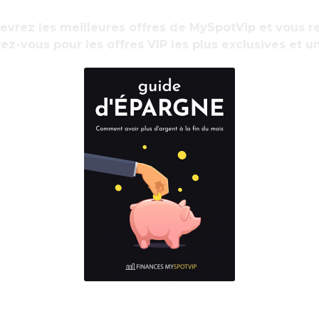
que de la crise »
. On sait maintenant
cevrez les meilleures offres de MySpotVip et vous
 pour boucler le budget de 2022 et ce n’est
ez-vous pour les offres VIP les plus exclusives et u
 l’an prochain sera amputée de quelque
année, où 4,075 milliards d’euros ont été
R
x. L’explication tient aux modalités de calcul
d
rois quarts du budget de fonctionnement de
lé en pourcentage des recettes de cotisation
ations
ion du marché de l’emploi, l’opérateur public
nnée. A contrario de 2022. La crise a provoqué
sse des cotisations chômage avec à la fois le
e contraction de la masse salariale, en baisse