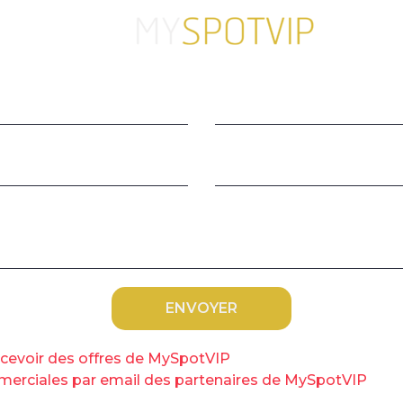
C
s
 2020 People stand at the desk of the 'Pole Emploi'
rn France, on December 14, 2020. (Photo by NICOLAS
ifique au régime d’assurance-chômage : une
 aussitôt à la fois une hausse des dépenses
tes de l’Assurance-chômage. Cela s’est vu tout
dic provoqué par la crise de la Covid l’an
 qui porte, lui, sur le budget de fonctionnement
C
v
recevoir des offres de MySpotVIP
public, Jean
Bassères
, avait alerté mi-
ommerciales par email des partenaires de MySpotVIP
impasse budgétaire de plusieurs centaines de