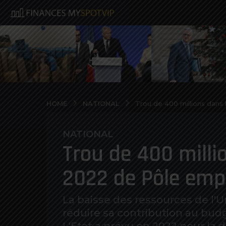
NATIONAL
HOME
Trou de 400 millions dans
NATIONAL
5
Trou de 400 milli
a
n
2022 de Pôle emp
o
s
a
La baisse des ressources de l'Un
g
réduire sa contribution au budg
o