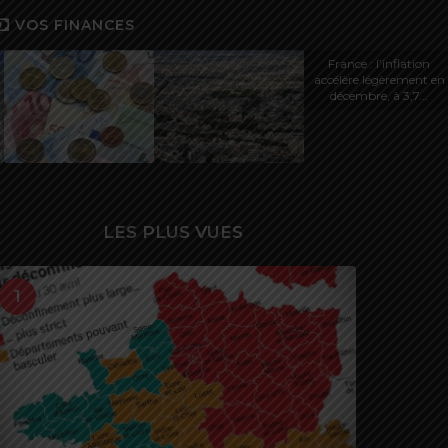
VOS FINANCES
France : l’inflation
accélère légèrement en
décembre, à 3,7...
LES PLUS VUES
1