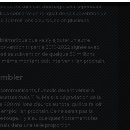
ution de l’Assurance-chômage sera cependant
nedic a conservé un reliquat de sa subvention de
e 300 millions d’euros, selon plusieurs
oblématique que va s’y ajouter un autre
convention tripartie 2019-2022 signée avec
aissé sa subvention de quelque 86 millions
 même montant doit intervenir l’an prochain.
combler
 communicants, l’Unedic devant verser à
cettes mais 11 %. Mais la dégradation de la
400 millions d’euros au total qu’il va falloir
mploi l’an prochain. Ce ne serait pas la
e rouge. Il y a eu quelques flottements les
amais dans une telle proportion.