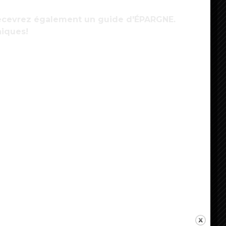
 recevrez également un guide d'ÉPARGNE.
niques!
énovation des logements : des économies
’énergie substantielles à l’horizon