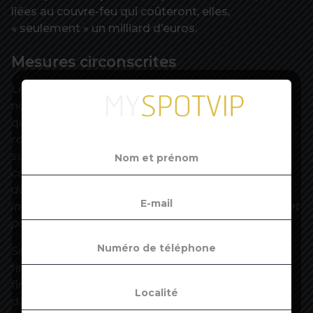
liées au couvre-feu qui coûteront, elles,
« seulement » un milliard d’euros.
Mesures circonscrites
Le locataire de Bercy, qui veut à tout prix éviter un
nouvel arrêt de l’économie française, a expliqué
qu’il valait mieux prendre
« des mesures fortes,
rapides, circonscrites, immédiates »
et
soutenir
« fortement les secteurs qui sont les plus
concernés plutôt que d’être dans cette situation
de reconfinement général qui serait
insupportable psychologiquement, socialement et
pour les finances publiques ».
Selon le dernier Rapport économique social et
financier, qui accompagne le projet de loi de
finances pour 2021 , les mesures d’urgence ont
dans leur ensemble, représenté un montant de