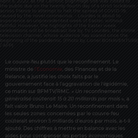
April 9, 2020, as the Catholic pilgrimage site was closed to
the public due on the twenty-fourth day of a strict lockdown
across France to attempt to halt the spread of COVID-19,
caused by the novel coronavirus. - Lourdes is about to
experience an unprecedented week of Easter, without
faithful. However, the highlights of the Easter week
celebrations will be broadcast live by TV Lourdes, the shrine
television channel, whose audience has soared since the
beginning of the pandemic. (Photo by Lionel BONAVENTURE
/ AFP)
Le couvre-feu plutôt que le reconfinement. Le
ministre de
l’Economie
, des Finances et de la
Relance, a justifié les choix faits par le
gouvernement face à l’aggravation de l’épidémie,
ce matin sur BFMTV/RMC.
« Un reconfinement
généralisé coûterait 15 à 20 milliards par mois »,
a
fait valoir Bruno Le Maire. Un reconfinement dans
les seules zones concernées par le couvre-feu
coûterait environ 5 milliards d’euros par mois, a-t-il
ajouté. Des chiffres à mettre en balance avec les
aides pour compenser les pertes économiques