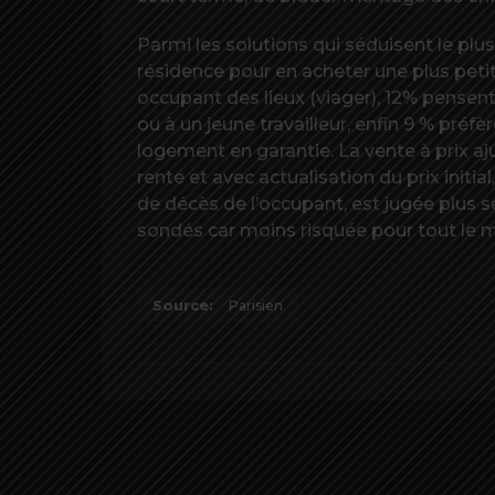
Parmi les solutions qui séduisent le plu
résidence pour en acheter une plus petit
occupant des lieux (viager), 12% pensen
ou à un jeune travailleur, enfin 9 % préf
logement en garantie. La vente à prix aj
rente et avec actualisation du prix initia
de décès de l’occupant, est jugée plus 
sondés car moins risquée pour tout le 
Source:
Parisien