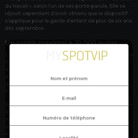
du travail », selon l’un de ses porte-parole. Elle se
réjouit cependant d’avoir obtenu que le dispositif
s’applique pour la garde d’enfant de plus de six ans
dès septembre.
Un crédit maximal à 10.000 euros
L’Urssaf espère atteindre 400.000 bénéficiaires à la
fin de l’année. Pour les employeurs en perte
d’autonomie, la bascule se fera à partir de 2023,
département par département, et pour la garde
d’enfants, à partir de 2024, via la plateforme
Pajemploi, qui doit d’abord être rénovée.
Satisfaite de ces évolutions, Marie-Béatrice Levaux
a déjà enfourché un nouveau cheval de bataille :
relever le plafond du crédit d’impôt. A ses yeux, le
crédit d’impôt instantané n’est que la première
étape d’une démarche visant à faire sortir l’emploi