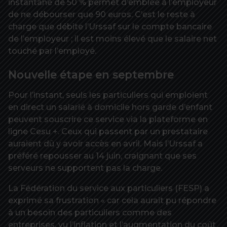
instantané de 50 % permet d’emblée à l’employeur
de ne débourser que 90 euros. C’est le reste à
charge que débite l’Urssaf sur le compte bancaire
de l’employeur ; il est moins élevé que le salaire net
touché par l’employé.
Nouvelle étape en septembre
Pour l’instant, seuls les particuliers qui emploient
en direct un salarié à domicile hors garde d’enfant
peuvent souscrire ce service via la plateforme en
ligne Cesu +. Ceux qui passent par un prestataire
auraient dû y avoir accès en avril. Mais l’Urssaf a
préféré repousser au 14 juin, craignant que ses
serveurs ne supportent pas la charge.
La Fédération du service aux particuliers (FESP) a
exprimé sa frustration « car cela aurait pu répondre
à un besoin des particuliers comme des
entreprises, vu l’inflation et l’augmentation du coût