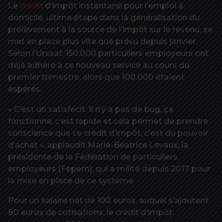
Le
crédit
d’impôt instantané pour l’emploi à
domicile, ultime étape dans la généralisation du
prélèvement à la source de l’impôt sur le revenu, se
met en place plus vite que prévu depuis janvier.
Selon l’Urssaf, 150.000 particuliers employeurs ont
déjà adhéré à ce nouveau service au cours du
premier trimestre, alors que 100.000 étaient
espérés.
« C’est un satisfecit. Il n’y a pas de bug, ça
fonctionne, c’est rapide et cela permet de prendre
conscience que ce crédit d’impôt, c’est du pouvoir
d’achat », applaudit Marie-Béatrice Levaux, la
présidente de la Fédération de particuliers
employeurs (Fepem), qui a milité depuis 2017 pour
la mise en place de ce système.
Pour un salaire net de 100 euros, auquel s’ajoutent
80 euros de cotisations, le crédit d’impôt